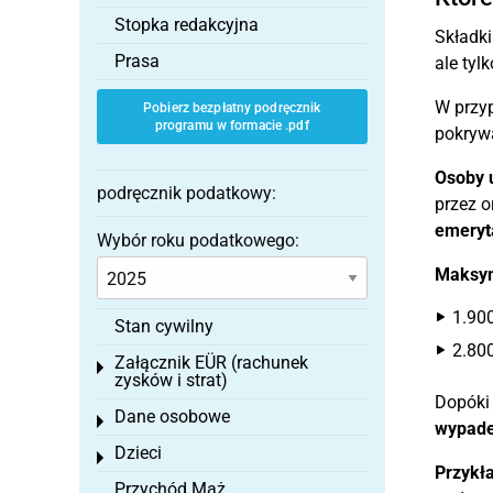
Stopka redakcyjna
Składk
Prasa
ale tyl
W przy
Pobierz bezpłatny podręcznik
programu w formacie .pdf
pokry
Osoby 
podręcznik podatkowy:
przez o
emeryt
Wybór roku podatkowego:
Maksym
1.900
Stan cywilny
2.80
Załącznik EÜR (rachunek
Toggle menu
zysków i strat)
Dopóki 
Dane osobowe
Toggle menu
wypade
Dzieci
Toggle menu
Przykł
Przychód Mąż