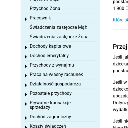
podstaw
Przychód Żona
1.900 E
Pracownik
Toggle menu
Które s
Świadczenia zastępcze Mąż
Świadczenia zastępcze Żona
Przej
Dochody kapitałowe
Toggle menu
Dochód emerytalny
Jeśli j
Toggle menu
dziecka
Przychody z wynajmu
Toggle menu
podsta
Praca na własny rachunek
Toggle menu
Jeśli w
Działalność gospodarcza
Toggle menu
dziecko
Pozostałe przychody
Toggle menu
ubezpie
Prywatne transakcje
Dotycz
Toggle menu
sprzedaży
wydatki
Dochód zagraniczny
Toggle menu
Jeśli n
Koszty świadczeń
Toggle menu
które P