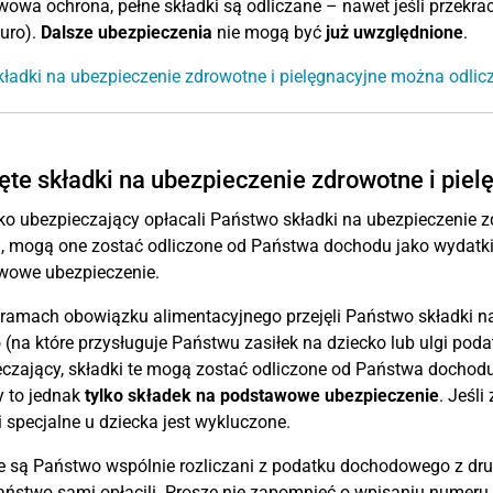
owa ochrona, pełne składki są odliczane – nawet jeśli przekr
uro).
Dalsze ubezpieczenia
nie mogą być
już uwzględnione
.
kładki na ubezpieczenie zdrowotne i pielęgnacyjne można odlic
ęte składki na ubezpieczenie zdrowotne i piel
ako ubezpieczający opłacali Państwo składki na ubezpieczenie z
, mogą one zostać odliczone od Państwa dochodu jako wydatki s
wowe ubezpieczenie.
 ramach obowiązku alimentacyjnego przejęli Państwo składki na
 (na które przysługuje Państwu zasiłek na dziecko lub ulgi pod
czający, składki te mogą zostać odliczone od Państwa dochodu
y to jednak
tylko składek na podstawowe ubezpieczenie
. Jeśli
 specjalne u dziecka jest wykluczone.
ie są Państwo wspólnie rozliczani z podatku dochodowego z dru
aństwo sami opłacili. Proszę nie zapomnieć o wpisaniu numeru 