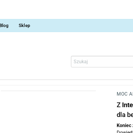
Blog
Sklep
MOC A
Z
Int
dla b
Koniec
Dowiedz