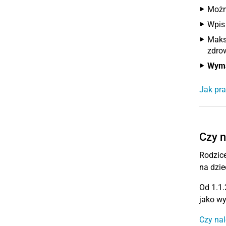
Możn
Wpis
Maksy
zdrow
Wyma
Jak pra
Czy n
Rodzice
na dzie
Od 1.1.
jako wy
Czy nal