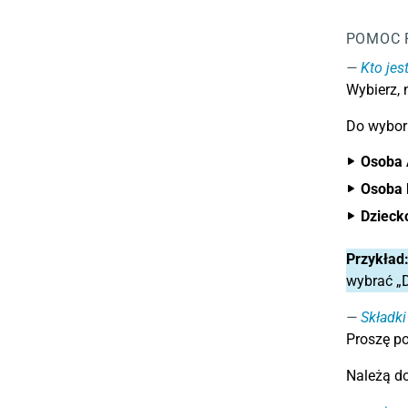
POMOC 
Kto jes
Wybierz, 
Do wybor
Osoba 
Osoba 
Dzieck
Przykład
wybrać „D
Składk
Proszę po
Należą d