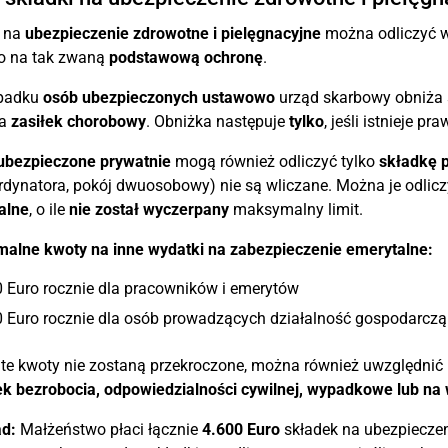
i na
ubezpieczenie zdrowotne i pielęgnacyjne
można odliczyć 
ko na tak zwaną
podstawową ochronę
.
padku
osób ubezpieczonych ustawowo
urząd skarbowy obniża 
wa
zasiłek chorobowy
. Obniżka następuje
tylko
, jeśli istnieje p
ubezpieczone prywatnie
mogą również odliczyć tylko
składkę 
rdynatora, pokój dwuosobowy) nie są wliczane. Można je odlic
alne
, o ile
nie został wyczerpany
maksymalny limit.
alne kwoty na inne wydatki na zabezpieczenie emerytalne:
 Euro rocznie dla pracowników i emerytów
0 Euro rocznie dla osób prowadzących działalność gospodarczą
te kwoty nie zostaną przekroczone, można również uwzględnić 
k bezrobocia, odpowiedzialności cywilnej, wypadkowe lub na 
ad:
Małżeństwo płaci łącznie
4.600 Euro
składek na ubezpieczeni