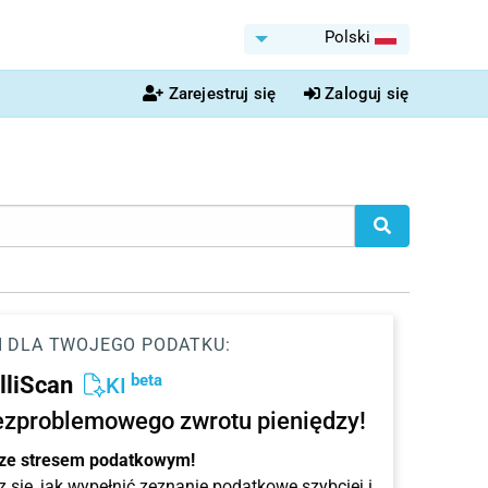
Polski
Zarejestruj się
Zaloguj się
I DLA TWOJEGO PODATKU:
beta
elliScan
KI
ezproblemowego zwrotu pieniędzy!
 ze stresem podatkowym!
 się, jak wypełnić zeznanie podatkowe szybciej i