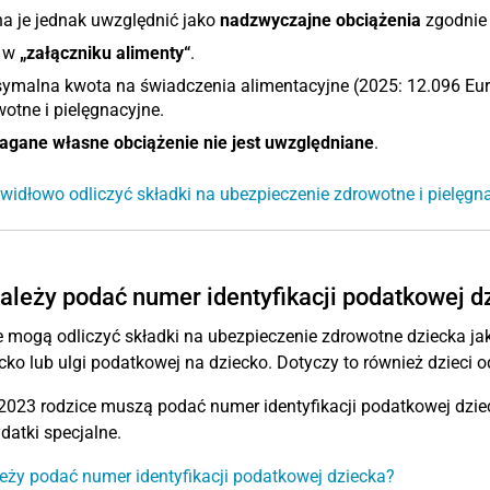
a je jednak uwzględnić jako
nadzwyczajne obciążenia
zgodnie 
 w
„załączniku alimenty“
.
malna kwota na świadczenia alimentacyjne (2025: 12.096 Euro
otne i pielęgnacyjne.
gane własne obciążenie
nie jest uwzględniane
.
widłowo odliczyć składki na ubezpieczenie zdrowotne i pielęgn
ależy podać numer identyfikacji podatkowej d
 mogą odliczyć składki na ubezpieczenie zdrowotne dziecka jako
cko lub ulgi podatkowej na dziecko. Dotyczy to również dziec
2023 rodzice muszą podać numer identyfikacji podatkowej dzie
datki specjalne.
eży podać numer identyfikacji podatkowej dziecka?