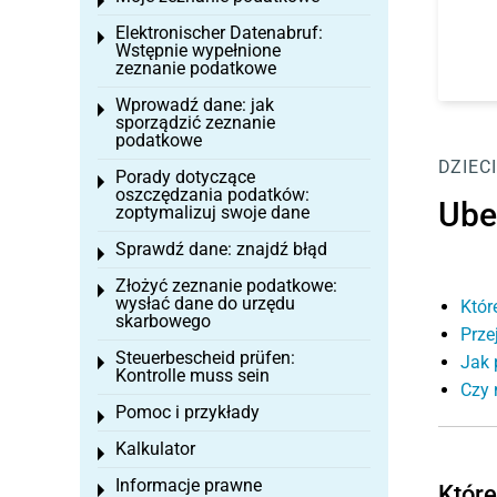
Toggle menu
Elektronischer Datenabruf:
Toggle menu
Wstępnie wypełnione
zeznanie podatkowe
Wprowadź dane: jak
Toggle menu
sporządzić zeznanie
podatkowe
DZIECI
Porady dotyczące
Toggle menu
oszczędzania podatków:
Ube
zoptymalizuj swoje dane
Sprawdź dane: znajdź błąd
Toggle menu
Złożyć zeznanie podatkowe:
Toggle menu
wysłać dane do urzędu
Któr
skarbowego
Prze
Steuerbescheid prüfen:
Jak 
Toggle menu
Kontrolle muss sein
Czy 
Pomoc i przykłady
Toggle menu
Kalkulator
Toggle menu
Informacje prawne
Które
Toggle menu