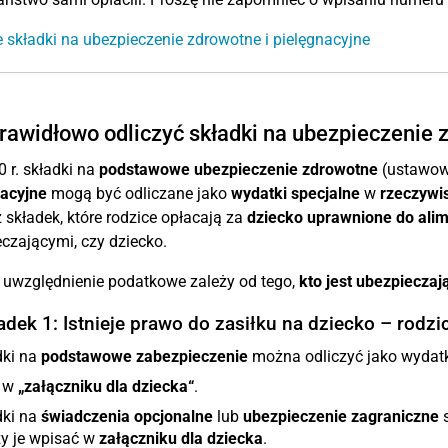
e składki na ubezpieczenie zdrowotne i pielęgnacyjne
rawidłowo odliczyć składki na ubezpieczenie 
 r. składki na
podstawowe ubezpieczenie zdrowotne
(ustawow
nacyjne
mogą być odliczane jako
wydatki specjalne
w
rzeczywis
 składek, które rodzice opłacają za
dziecko uprawnione do ali
czającymi, czy dziecko.
 uwzględnienie podatkowe zależy od tego,
kto jest ubezpiecza
dek 1: Istnieje prawo do zasiłku na dziecko – rodz
dki na
podstawowe zabezpieczenie
można odliczyć jako wydatk
 w
„załączniku dla dziecka“
.
dki na
świadczenia opcjonalne
lub
ubezpieczenie zagraniczne
s
ży je wpisać w
załączniku dla dziecka
.