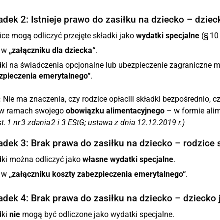
dek 2: Istnieje prawo do zasiłku na dziecko – dzie
ce mogą odliczyć przejęte składki jako
wydatki specjalne
(§ 10 
 w
„załączniku dla dziecka“
.
dki na świadczenia opcjonalne lub ubezpieczenie zagraniczne 
zpieczenia emerytalnego“
.
:
Nie ma znaczenia, czy rodzice opłacili składki bezpośrednio, cz
 w ramach swojego
obowiązku alimentacyjnego
– w formie ali
t. 1 nr 3 zdania 2 i 3 EStG; ustawa z dnia 12.12.2019 r.)
adek 3: Brak prawa do zasiłku na dziecko – rodzice
dki można odliczyć jako
własne wydatki specjalne
.
 w
„załączniku koszty zabezpieczenia emerytalnego“
.
adek 4: Brak prawa do zasiłku na dziecko – dziecko
dki
nie
mogą być odliczone jako wydatki specjalne.