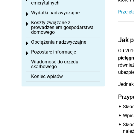
emerytalnych
Przejęt
Wydatki nadzwyczajne
Toggle menu
Koszty związane z
Toggle menu
prowadzeniem gospodarstwa
domowego
Jak p
Obciążenia nadzwyczajne
Toggle menu
Od 2010
Pozostałe informacje
Toggle menu
pielęg
Wiadomość do urzędu
również
skarbowego
ubezpie
Koniec wpisów
Jednak
Przypa
Skła
Wpis
Skła
nale