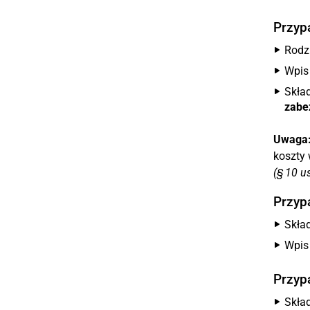
Przypa
Rodzi
Wpis
Skła
zabe
Uwaga
koszty
(§ 10 us
Przyp
Skła
Wpis
Przyp
Skła