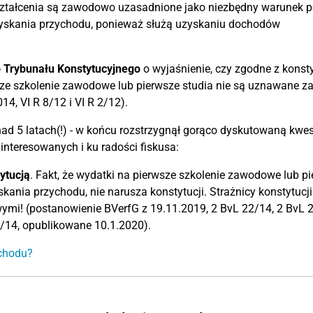
ształcenia są zawodowo uzasadnione jako niezbędny warunek p
zyskania przychodu, ponieważ służą uzyskaniu dochodów
 Trybunału Konstytucyjnego
o wyjaśnienie, czy zgodne z konst
rwsze szkolenie zawodowe lub pierwsze studia nie są uznawane z
4, VI R 8/12 i VI R 2/12).
ad 5 latach(!) - w końcu rozstrzygnął gorąco dyskutowaną kwest
interesowanych i ku radości fiskusa:
ytucją
. Fakt, że wydatki na pierwsze szkolenie zawodowe lub p
kania przychodu, nie narusza konstytucji. Strażnicy konstytucji
ymi! (postanowienie BVerfG z 19.11.2019, 2 BvL 22/14, 2 BvL 2
7/14, opublikowane 10.1.2020).
ychodu?