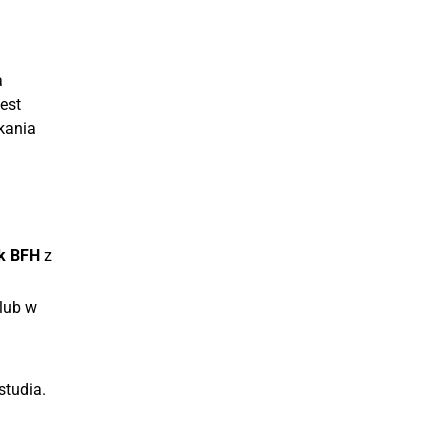
a
jest
kania
k BFH
z
lub w
studia.