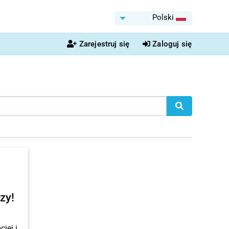
Polski
Zarejestruj się
Zaloguj się
zy!
iej i