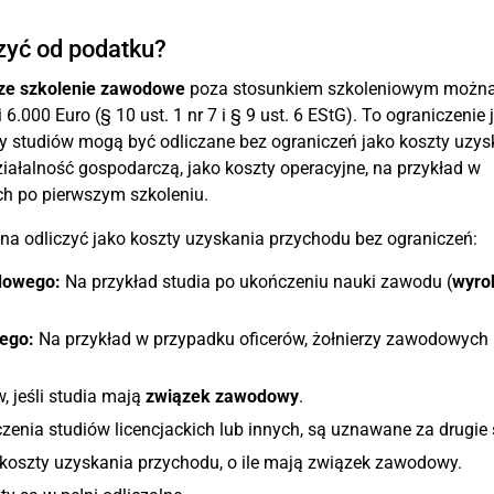
czyć od podatku?
ze szkolenie zawodowe
poza stosunkiem szkoleniowym możn
.000 Euro (§ 10 ust. 1 nr 7 i § 9 ust. 6 EStG). To ograniczenie 
y studiów mogą być odliczane bez ograniczeń jako koszty uzys
ałalność gospodarczą, jako koszty operacyjne, na przykład w
h po pierwszym szkoleniu.
a odliczyć jako koszty uzyskania przychodu bez ograniczeń:
odowego:
Na przykład studia po ukończeniu nauki zawodu (
wyro
ego:
Na przykład w przypadku oficerów, żołnierzy zawodowych 
 jeśli studia mają
związek zawodowy
.
ia studiów licencjackich lub innych, są uznawane za drugie 
koszty uzyskania przychodu, o ile mają związek zawodowy.