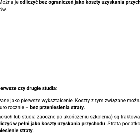
 Można je
odliczyć bez ograniczeń jako koszty uzyskania przyc
dów.
ierwsze czy drugie studia
:
wane jako pierwsze wykształcenie. Koszty z tym związane możn
uro rocznie –
bez przeniesienia straty
.
jackich lub studia zaoczne po ukończeniu szkolenia) są traktow
liczyć w pełni jako koszty uzyskania przychodu
. Strata podatk
iesienie straty
.