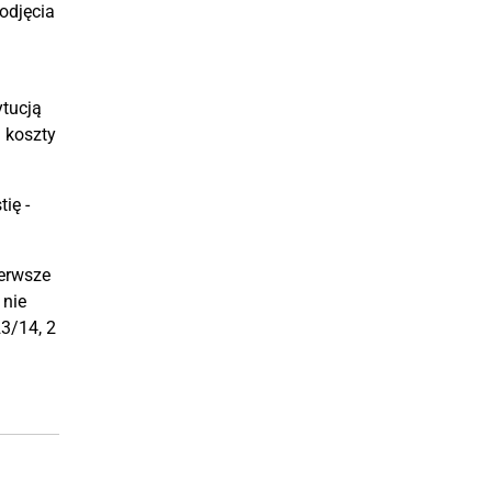
odjęcia
ytucją
a koszty
ię -
ierwsze
 nie
3/14, 2