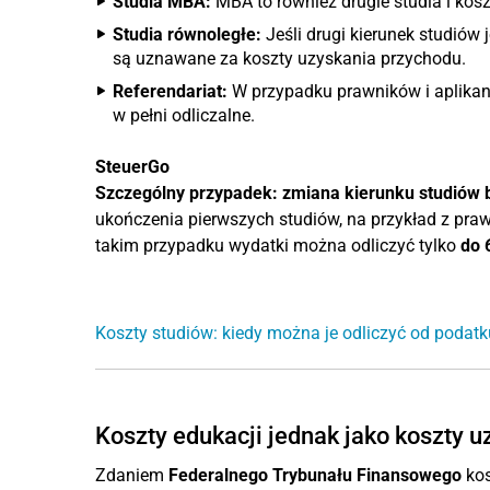
Studia MBA:
MBA to również drugie studia i koszt
Studia równoległe:
Jeśli drugi kierunek studiów
są uznawane za koszty uzyskania przychodu.
Referendariat:
W przypadku prawników i aplika
w pełni odliczalne.
SteuerGo
Szczególny przypadek: zmiana kierunku studiów 
ukończenia pierwszych studiów, na przykład z pr
takim przypadku wydatki można odliczyć tylko
do 
Koszty studiów: kiedy można je odliczyć od podat
Koszty edukacji jednak jako koszty 
Zdaniem
Federalnego Trybunału Finansowego
kos