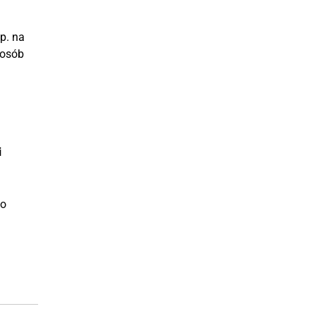
p. na
posób
i
go