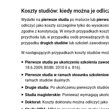
Koszty studiów: kiedy można je odli
Wydatki na
pierwsze studia
po maturze lub
pierws
odliczyć jako koszty szczególne tylko do wysokości 6
zgodne z konstytucją. W innych przypadkach koszt
przychodu lub, w przypadku osób prowadzących dzi
przypadku
drugich studiów
lub szkoleń zawodowyc
W następujących przypadkach koszty studiów możn
Pierwsze studia po ukończeniu szkolenia zaw
18.6.2009, BStBl. 2010 II s. 816).
Pierwsze studia w ramach stosunku szkoleniow
ramach studiów dualnych.
Drugie studia:
Po ukończeniu pierwszych studiów,
Studia magisterskie:
Ponieważ wymagają ukończen
Doktorat:
Koszty doktoratu można odliczyć jako 