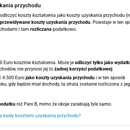
yskania przychodu
odliczyć koszty kształcenia jako koszty uzyskania przychodu (n
przewidywane koszty uzyskania przychodu
. Powstaje w ten s
ochodami i tam
rozliczana
podatkowo.
0 Euro kosztów kształcenia. Może je
odliczyć tylko jako wydatk
hodów, nie przynosi jej to
żadnej korzyści podatkowej
.
ć 4.500 Euro
jako koszty uzyskania przychodu
i w ten sposób
ku, gdy będzie miał dochody, ta strata zostanie rozliczona z je
podatku
niż Pani B, mimo że oboje zarabiają tyle samo.
 a kiedy kosztami uzyskania przychodu?