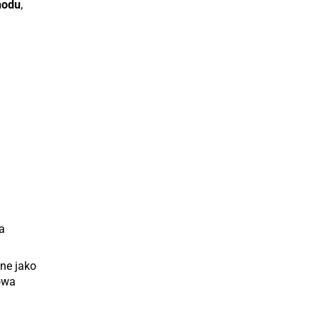
hodu
,
a
ane jako
owa