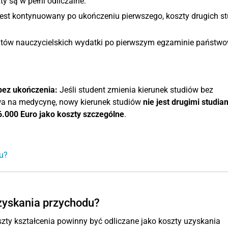
y są w pełni odliczalne.
 jest kontynuowany po ukończeniu pierwszego, koszty drugich s
ntów nauczycielskich wydatki po pierwszym egzaminie państw
bez ukończenia:
Jeśli student zmienia kierunek studiów bez
awa na medycynę, nowy kierunek studiów
nie jest drugimi studia
6.000 Euro jako koszty szczególne
.
ku?
uzyskania przychodu?
zty kształcenia powinny być odliczane jako koszty uzyskania