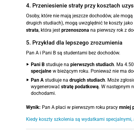
4. Przeniesienie straty przy kosztach uz
Osoby, które nie mają jeszcze dochodów, ale mogą 
drugich studiach), mogą uwzględnić te koszty jako
strata
, która jest
przenoszona
na pierwszy rok z d
5. Przykład dla lepszego zrozumienia
Pan A i Pani B są studentami bez dochodów.
Pani B
studiuje na
pierwszych studiach
. Ma 4.50
specjalne
w bieżącym roku. Ponieważ nie ma doc
Pan A
studiuje na
drugich studiach
. Może zgłosi
wygenerować
stratę podatkową
. W następnym ro
dochodami.
Wynik:
Pan A płaci w pierwszym roku pracy
mniej 
Kiedy koszty szkolenia są wydatkami specjalnymi,