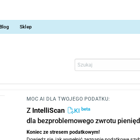
Blog
Sklep
MOC AI DLA TWOJEGO PODATKU:
beta
Z
IntelliScan
KI
dla bezproblemowego zwrotu pienięd
Koniec ze stresem podatkowym!
Dowiedz się, jak wypełnić zeznanie podatkowe szybc