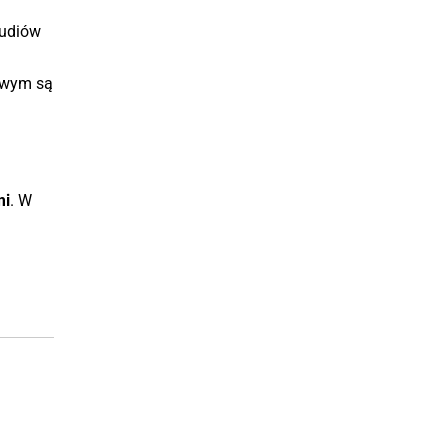
tudiów
owym są
mi
. W