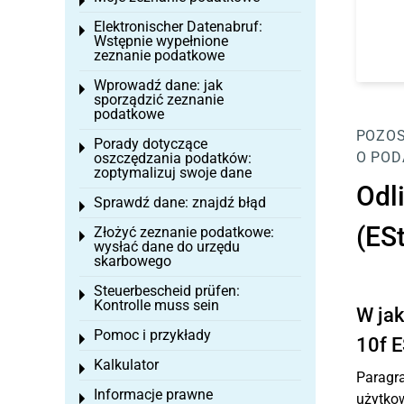
Toggle menu
Elektronischer Datenabruf:
Toggle menu
Wstępnie wypełnione
zeznanie podatkowe
Wprowadź dane: jak
Toggle menu
sporządzić zeznanie
podatkowe
POZOS
Porady dotyczące
Toggle menu
O POD
oszczędzania podatków:
zoptymalizuj swoje dane
Odl
Sprawdź dane: znajdź błąd
Toggle menu
(ES
Złożyć zeznanie podatkowe:
Toggle menu
wysłać dane do urzędu
skarbowego
Steuerbescheid prüfen:
Toggle menu
Kontrolle muss sein
W jak
Pomoc i przykłady
Toggle menu
10f 
Kalkulator
Toggle menu
Paragra
Informacje prawne
użytkow
Toggle menu