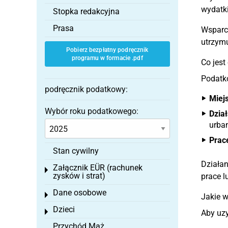
wydatki
Stopka redakcyjna
Prasa
Wsparci
utrzym
Pobierz bezpłatny podręcznik
programu w formacie .pdf
Co jest
Podatko
podręcznik podatkowy:
Miejs
Wybór roku podatkowego:
Dzia
urba
Prac
Stan cywilny
Działan
Załącznik EÜR (rachunek
Toggle menu
zysków i strat)
prace l
Dane osobowe
Toggle menu
Jakie w
Dzieci
Toggle menu
Aby uzy
Przychód Mąż