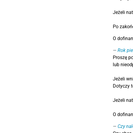
Jeżeli na
Po zakoń
O dofinan
Rok pi
Proszę po
lub nieo
Jeżeli wn
Dotyczy t
Jeżeli na
O dofinan
Czy nal