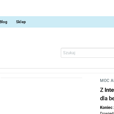
Blog
Sklep
MOC A
Z
Int
dla b
Koniec
Dowiedz