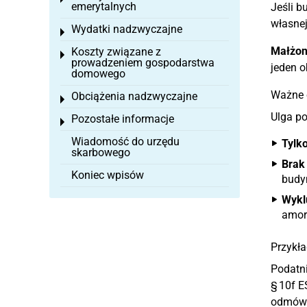
emerytalnych
Jeśli b
własnej
Wydatki nadzwyczajne
Toggle menu
Małżonk
Koszty związane z
Toggle menu
prowadzeniem gospodarstwa
jeden o
domowego
Ważne o
Obciążenia nadzwyczajne
Toggle menu
Ulga po
Pozostałe informacje
Toggle menu
Wiadomość do urzędu
Tylko
skarbowego
Brak
Koniec wpisów
budy
Wykl
amort
Przykła
Podatni
§ 10f E
odmówił