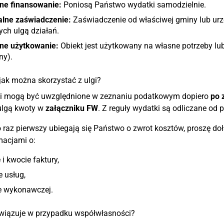
ne finansowanie:
Poniosą Państwo wydatki samodzielnie.
alne zaświadczenie:
Zaświadczenie od właściwej gminy lub urzę
ych ulgą działań.
ne użytkowanie:
Obiekt jest użytkowany na własne potrzeby lu
ny).
 jak można skorzystać z ulgi?
i mogą być uwzględnione w zeznaniu podatkowym dopiero
po 
ulgą kwoty w
załączniku FW
. Z reguły wydatki są odliczane od p
o raz pierwszy ubiegają się Państwo o zwrot kosztów, proszę do
macjami o:
 i kwocie faktury,
e usług,
ie wykonawczej.
wiązuje w przypadku współwłasności?