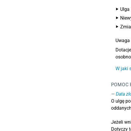
Ulga 
Niewy
Zmia
Uwaga
Dotacje
osobno
W jaki 
POMOC 
Data z
O ulgę p
oddanych
Jeżeli wn
Dotyczy t