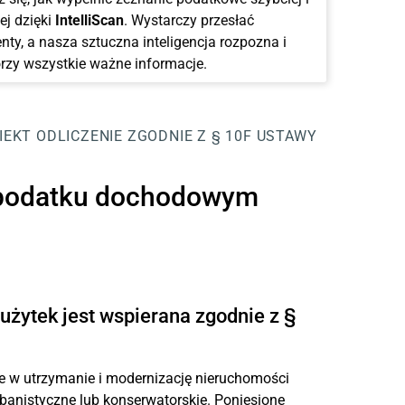
ej dzięki
IntelliScan
. Wystarczy przesłać
ty, a nasza sztuczna inteligencja rozpozna i
rzy wszystkie ważne informacje.
IEKT
ODLICZENIE ZGODNIE Z § 10F USTAWY
o podatku dochodowym
żytek jest wspierana zgodnie z §
e w utrzymanie i modernizację nieruchomości
banistyczne lub konserwatorskie. Poniesione