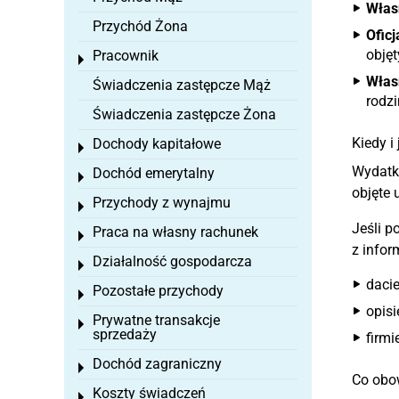
Włas
Przychód Żona
Oficj
objęt
Pracownik
Toggle menu
Włas
Świadczenia zastępcze Mąż
rodzi
Świadczenia zastępcze Żona
Kiedy i
Dochody kapitałowe
Toggle menu
Wydatk
Dochód emerytalny
Toggle menu
objęte 
Przychody z wynajmu
Toggle menu
Jeśli p
Praca na własny rachunek
Toggle menu
z infor
Działalność gospodarcza
Toggle menu
dacie
Pozostałe przychody
Toggle menu
opisi
Prywatne transakcje
Toggle menu
sprzedaży
firm
Dochód zagraniczny
Toggle menu
Co obo
Koszty świadczeń
Toggle menu