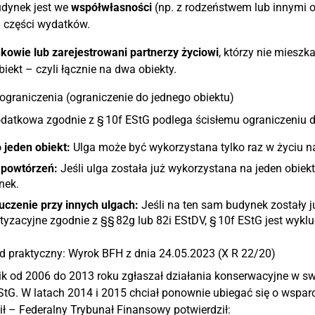
udynek jest we
współwłasności
(np. z rodzeństwem lub innymi o
 części wydatków.
owie lub zarejestrowani partnerzy życiowi
, którzy nie mieszk
biekt – czyli łącznie na dwa obiekty.
graniczenia (ograniczenie do jednego obiektu)
datkowa zgodnie z § 10f EStG podlega ścisłemu ograniczeniu do 
 jeden obiekt:
Ulga może być wykorzystana tylko raz w życiu n
 powtórzeń:
Jeśli ulga została już wykorzystana na jeden obiek
nek.
uczenie przy innych ulgach:
Jeśli na ten sam budynek zostały 
yzacyjne zgodnie z §§ 82g lub 82i EStDV, § 10f EStG jest wykl
d praktyczny: Wyrok BFH z dnia 24.05.2023 (X R 22/20)
k od 2006 do 2013 roku zgłaszał działania konserwacyjne w sw
StG. W latach 2014 i 2015 chciał ponownie ubiegać się o wspa
 – Federalny Trybunał Finansowy potwierdził: