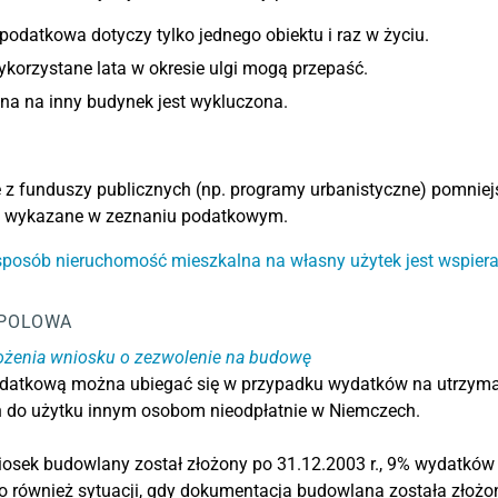
podatkowa dotyczy tylko jednego obiektu i raz w życiu.
korzystane lata w okresie ulgi mogą przepaść.
na na inny budynek jest wykluczona.
 z funduszy publicznych (np. programy urbanistyczne) pomniejsz
 wykazane w zeznaniu podatkowym.
sposób nieruchomość mieszkalna na własny użytek jest wspiera
POLOWA
łożenia wniosku o zezwolenie na budowę
odatkową można ubiegać się w przypadku wydatków na utrzym
 do użytku innym osobom nieodpłatnie w Niemczech.
iosek budowlany został złożony po 31.12.2003 r., 9% wydatków 
o również sytuacji, gdy dokumentacja budowlana została złożon