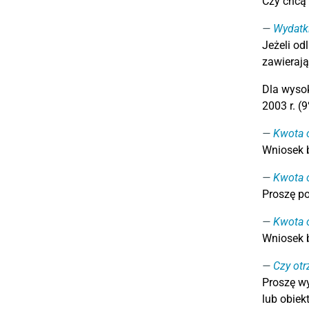
Czy chcą 
Wydatki
Jeżeli od
zawierają
Dla wysok
2003 r. (
Kwota o
Wniosek b
Kwota o
Proszę po
Kwota o
Wniosek b
Czy otr
Proszę wy
lub obiek