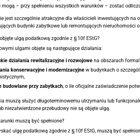
 mogą – przy spełnieniu wszystkich warunków – zostać odlicz
e jest szczególnie atrakcyjne dla właścicieli inwestujących na 
ujących budynki zabytkowe lub remontujących nieruchomości o
 objęte ulgą podatkową zgodnie z § 10f EStG?
wymi ulgami objęte są następujące działania:
kie działania rewitalizacyjne i rozwojowe
na obszarach formal
łania konserwacyjne i modernizacyjne
w budynkach o szczególn
nistycznym,
e budowlane przy zabytkach
, o ile oficjalne zaświadczenie po
ia muszą służyć długoterminowemu utrzymaniu lub funkcjonaln
ub niezatwierdzone przebudowy nie są objęte ulgą.
arunki muszą być spełnione?
skać ulgę podatkową zgodnie z § 10f EStG, muszą być spełnio