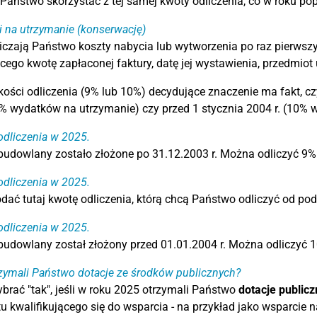
Państwo skorzystać z tej samej kwoty odliczenia, co w roku p
 na utrzymanie (konserwację)
liczają Państwo koszty nabycia lub wytworzenia po raz pierwsz
cego kwotę zapłaconej faktury, datę jej wystawienia, przedmiot
ości odliczenia (9% lub 10%) decydujące znaczenie ma fakt, c
9% wydatków na utrzymanie) czy przed 1 stycznia 2004 r. (10%
dliczenia w 2025.
udowlany zostało złożone po 31.12.2003 r. Można odliczyć 9% 
dliczenia w 2025.
dać tutaj kwotę odliczenia, którą chcą Państwo odliczyć od po
dliczenia w 2025.
udowlany został złożony przed 01.01.2004 r. Można odliczyć 1
zymali Państwo dotacje ze środków publicznych?
brać "tak", jeśli w roku 2025 otrzymali Państwo
dotacje publicz
tu kwalifikującego się do wsparcia - na przykład jako wsparcie