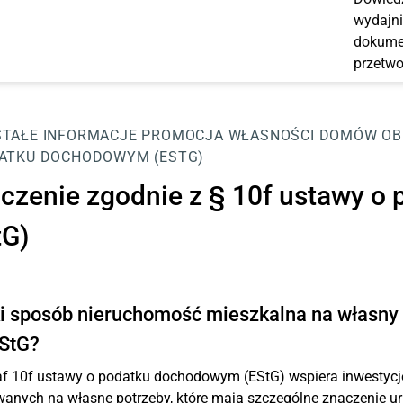
wydajni
dokumen
przetwo
TAŁE INFORMACJE
PROMOCJA WŁASNOŚCI DOMÓW
OB
ATKU DOCHODOWYM (ESTG)
iczenie zgodnie z § 10f ustawy 
tG)
i sposób nieruchomość mieszkalna na własny u
EStG?
f 10f ustawy o podatku dochodowym (EStG) wspiera inwestycj
anych na własne potrzeby, które mają szczególne znaczenie ur