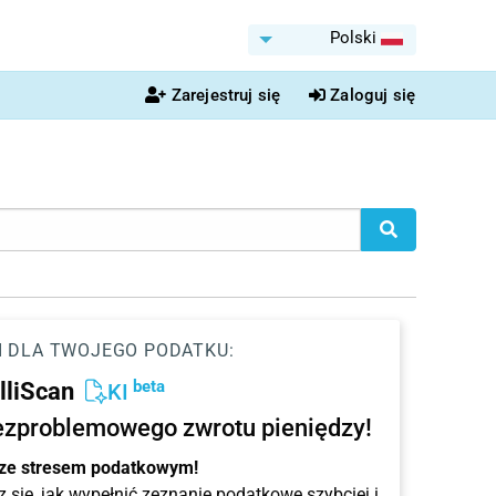
Polski
Zarejestruj się
Zaloguj się
I DLA TWOJEGO PODATKU:
beta
elliScan
KI
ezproblemowego zwrotu pieniędzy!
 ze stresem podatkowym!
 się, jak wypełnić zeznanie podatkowe szybciej i