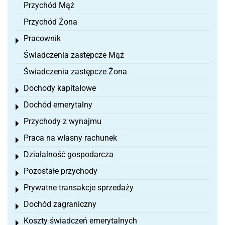
Przychód Mąż
Przychód Żona
Pracownik
Toggle menu
Świadczenia zastępcze Mąż
Świadczenia zastępcze Żona
Dochody kapitałowe
Toggle menu
Dochód emerytalny
Toggle menu
Przychody z wynajmu
Toggle menu
Praca na własny rachunek
Toggle menu
Działalność gospodarcza
Toggle menu
Pozostałe przychody
Toggle menu
Prywatne transakcje sprzedaży
Toggle menu
Dochód zagraniczny
Toggle menu
Koszty świadczeń emerytalnych
Toggle menu