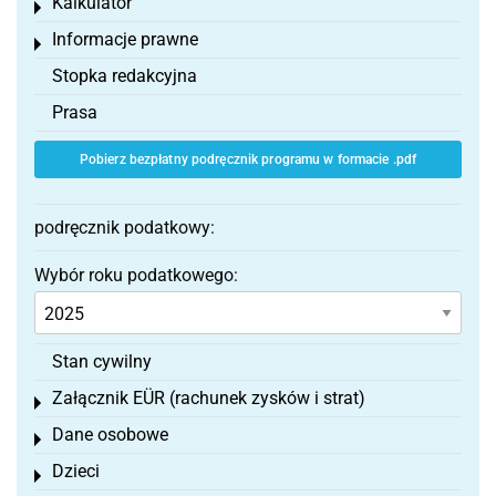
Kalkulator
Toggle menu
Informacje prawne
Toggle menu
Stopka redakcyjna
Prasa
Pobierz bezpłatny podręcznik programu w formacie .pdf
podręcznik podatkowy:
Wybór roku podatkowego:
Stan cywilny
Załącznik EÜR (rachunek zysków i strat)
Toggle menu
Dane osobowe
Toggle menu
Dzieci
Toggle menu