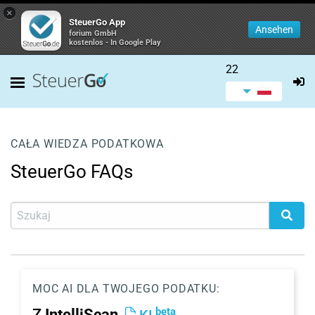
×
SteuerGo App
Ansehen
forium GmbH
kostenlos - In Google Play
22
CAŁA WIEDZA PODATKOWA
SteuerGo FAQs
MOC AI DLA TWOJEGO PODATKU:
beta
Z
IntelliScan