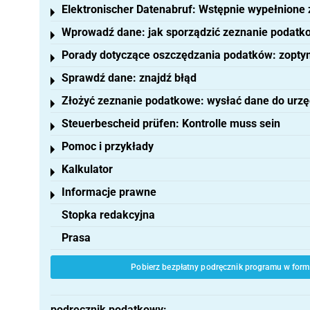
Elektronischer Datenabruf: Wstępnie wypełnione
Toggle menu
Wprowadź dane: jak sporządzić zeznanie podatk
Toggle menu
Porady dotyczące oszczędzania podatków: zoptym
Toggle menu
Sprawdź dane: znajdź błąd
Toggle menu
Złożyć zeznanie podatkowe: wysłać dane do urz
Toggle menu
Steuerbescheid prüfen: Kontrolle muss sein
Toggle menu
Pomoc i przykłady
Toggle menu
Kalkulator
Toggle menu
Informacje prawne
Toggle menu
Stopka redakcyjna
Prasa
Pobierz bezpłatny podręcznik programu w forma
podręcznik podatkowy: