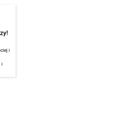
zy!
iej i
 i