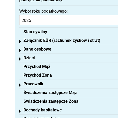
Wybór roku podatkowego:
Stan cywilny
Załącznik EÜR (rachunek zysków i strat)
Toggle menu
Dane osobowe
Toggle menu
Dzieci
Toggle menu
Przychód Mąż
Przychód Żona
Pracownik
Toggle menu
Świadczenia zastępcze Mąż
Świadczenia zastępcze Żona
Dochody kapitałowe
Toggle menu