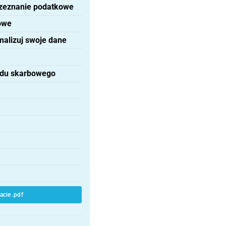
 zeznanie podatkowe
owe
alizuj swoje dane
ędu skarbowego
cie .pdf