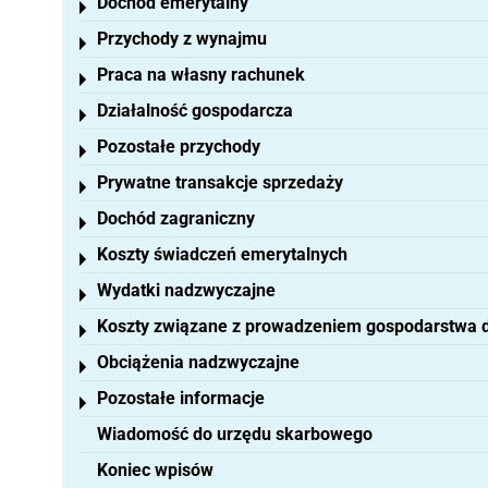
Dochód emerytalny
Toggle menu
Przychody z wynajmu
Toggle menu
Praca na własny rachunek
Toggle menu
Działalność gospodarcza
Toggle menu
Pozostałe przychody
Toggle menu
Prywatne transakcje sprzedaży
Toggle menu
Dochód zagraniczny
Toggle menu
Koszty świadczeń emerytalnych
Toggle menu
Wydatki nadzwyczajne
Toggle menu
Koszty związane z prowadzeniem gospodarstwa
Toggle menu
Obciążenia nadzwyczajne
Toggle menu
Pozostałe informacje
Toggle menu
Wiadomość do urzędu skarbowego
Koniec wpisów