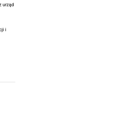
z urząd
ji i