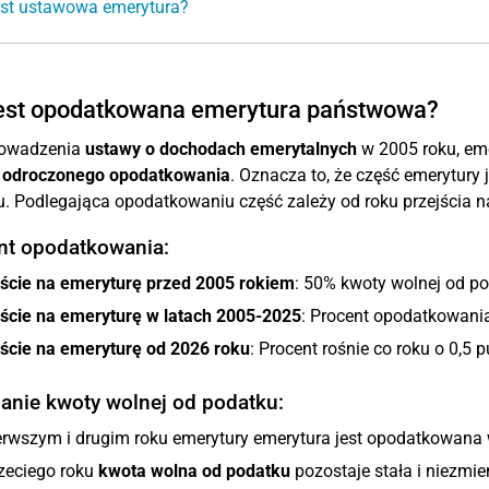
est ustawowa emerytura?
jest opodatkowana emerytura państwowa?
owadzenia
ustawy o dochodach emerytalnych
w 2005 roku, em
y
odroczonego opodatkowania
. Oznacza to, że część emerytury
. Podlegająca opodatkowaniu część zależy od roku przejścia n
nt opodatkowania:
jście na emeryturę przed 2005 rokiem
: 50% kwoty wolnej od po
jście na emeryturę w latach 2005-2025
: Procent opodatkowani
jście na emeryturę od 2026 roku
: Procent rośnie co roku o 0,5
zanie kwoty wolnej od podatku:
erwszym i drugim roku emerytury emerytura jest opodatkowana
zeciego roku
kwota wolna od podatku
pozostaje stała i niezmie