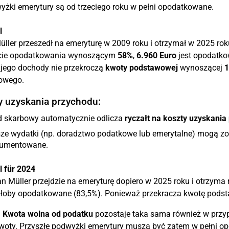
żki emerytury są od trzeciego roku w pełni opodatkowane.
l
ller przeszedł na emeryturę w 2009 roku i otrzymał w 2025 ro
cie opodatkowania wynoszącym
58%
,
6.960 Euro
jest opodatko
jego dochody nie przekroczą
kwoty podstawowej
wynoszącej
1
owego.
y uzyskania przychodu:
d skarbowy automatycznie odlicza
ryczałt na koszty uzyskania
ze wydatki (np. doradztwo podatkowe lub emerytalne) mogą zo
umentowane.
l für 2024
an Müller przejdzie na emeryturę dopiero w 2025 roku i otrzym
łoby opodatkowane (83,5%). Ponieważ przekracza kwotę podst
:
Kwota wolna od podatku
pozostaje taka sama również w przyp
kwoty. Przyszłe podwyżki emerytury muszą być zatem w pełni o