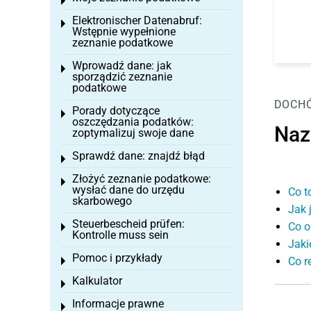
Toggle menu
Elektronischer Datenabruf:
Toggle menu
Wstępnie wypełnione
zeznanie podatkowe
Wprowadź dane: jak
Toggle menu
sporządzić zeznanie
podatkowe
DOCH
Porady dotyczące
Toggle menu
oszczędzania podatków:
Na
zoptymalizuj swoje dane
Sprawdź dane: znajdź błąd
Toggle menu
Złożyć zeznanie podatkowe:
Toggle menu
wysłać dane do urzędu
Co t
skarbowego
Jak 
Steuerbescheid prüfen:
Co o
Toggle menu
Kontrolle muss sein
Jaki
Pomoc i przykłady
Co r
Toggle menu
Kalkulator
Toggle menu
Informacje prawne
Toggle menu