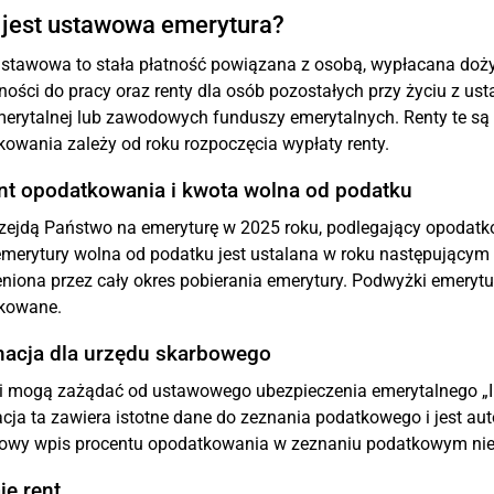
 jest ustawowa emerytura?
stawowa to stała płatność powiązana z osobą, wypłacana dożyw
ności do pracy oraz renty dla osób pozostałych przy życiu z us
erytalnej lub zawodowych funduszy emerytalnych. Renty te są
owania zależy od roku rozpoczęcia wypłaty renty.
nt opodatkowania i kwota wolna od podatku
rzejdą Państwo na emeryturę w 2025 roku, podlegający opodat
merytury wolna od podatku jest ustalana w roku następującym 
niona przez cały okres pobierania emerytury. Podwyżki emerytu
kowane.
macja dla urzędu skarbowego
i mogą zażądać od ustawowego ubezpieczenia emerytalnego „In
cja ta zawiera istotne dane do zeznania podatkowego i jest au
owy wpis procentu opodatkowania w zeznaniu podatkowym nie
je rent