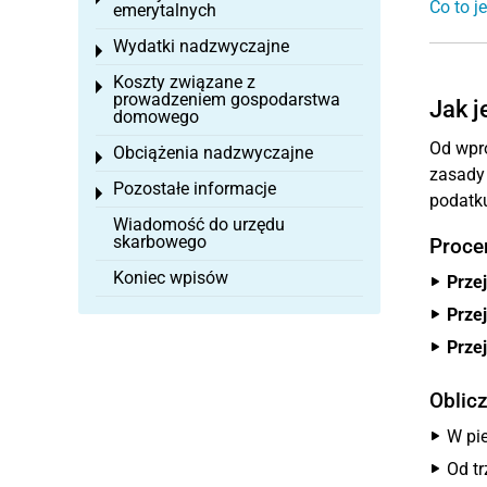
Co to j
emerytalnych
Wydatki nadzwyczajne
Toggle menu
Koszty związane z
Toggle menu
prowadzeniem gospodarstwa
Jak 
domowego
Od wpr
Obciążenia nadzwyczajne
Toggle menu
zasad
Pozostałe informacje
Toggle menu
podatku
Wiadomość do urzędu
skarbowego
Proce
Koniec wpisów
Prze
Prze
Prze
Oblic
W pi
Od tr