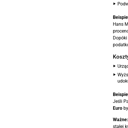
Podwy
Beispie
Hans Mü
procen
Dopóki 
podatk
Koszt
Urzą
Wyżs
udok
Beispie
Jeśli P
Euro
by
Ważne
stałej 