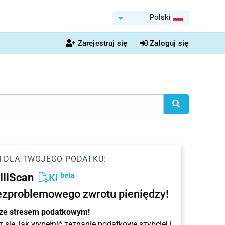
Polski
Zarejestruj się
Zaloguj się
I DLA TWOJEGO PODATKU:
beta
elliScan
KI
ezproblemowego zwrotu pieniędzy!
 ze stresem podatkowym!
 się, jak wypełnić zeznanie podatkowe szybciej i