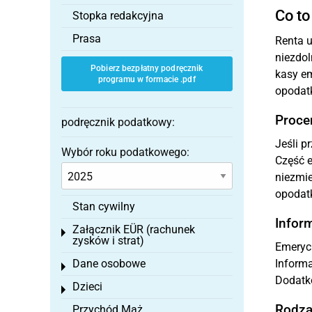
Co to
Stopka redakcyjna
Prasa
Renta u
niezdol
Pobierz bezpłatny podręcznik
kasy em
programu w formacie .pdf
opodatk
Proce
podręcznik podatkowy:
Jeśli p
Wybór roku podatkowego:
Część e
niezmie
opodat
Stan cywilny
Infor
Załącznik EÜR (rachunek
Toggle menu
zysków i strat)
Emeryc
Dane osobowe
Informa
Toggle menu
Dodatk
Dzieci
Toggle menu
Rodza
Przychód Mąż