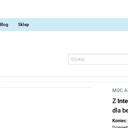
Blog
Sklep
MOC A
Z
Int
dla b
Koniec
Dowiedz