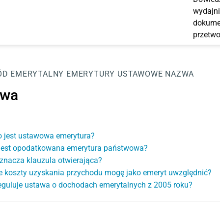
wydajni
dokumen
przetwo
ÓD EMERYTALNY
EMERYTURY USTAWOWE
NAZWA
zwa
o jest ustawowa emerytura?
jest opodatkowana emerytura państwowa?
znacza klauzula otwierająca?
e koszty uzyskania przychodu mogę jako emeryt uwzględnić?
eguluje ustawa o dochodach emerytalnych z 2005 roku?