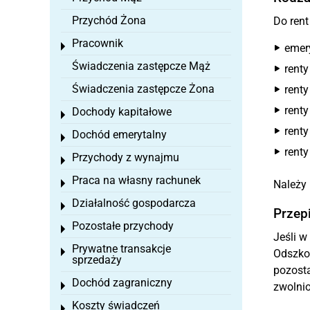
Przychód Żona
Do rent
Pracownik
Toggle menu
emer
Świadczenia zastępcze Mąż
renty
Świadczenia zastępcze Żona
renty
rent
Dochody kapitałowe
Toggle menu
renty
Dochód emerytalny
Toggle menu
rent
Przychody z wynajmu
Toggle menu
Praca na własny rachunek
Toggle menu
Należy 
Działalność gospodarcza
Toggle menu
Przep
Pozostałe przychody
Toggle menu
Jeśli w
Prywatne transakcje
Toggle menu
Odszkod
sprzedaży
pozosta
Dochód zagraniczny
Toggle menu
zwolnio
Koszty świadczeń
Toggle menu