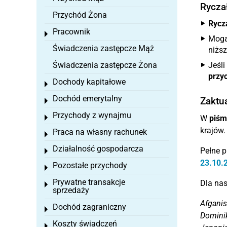
Ryczał
Przychód Żona
Rycza
Pracownik
Toggle menu
Mogą
Świadczenia zastępcze Mąż
niższ
Świadczenia zastępcze Żona
Jeśli
przy
Dochody kapitałowe
Toggle menu
Dochód emerytalny
Zaktu
Toggle menu
Przychody z wynajmu
Toggle menu
W
piśm
krajów
Praca na własny rachunek
Toggle menu
Działalność gospodarcza
Pełne p
Toggle menu
23.10.
Pozostałe przychody
Toggle menu
Prywatne transakcje
Dla na
Toggle menu
sprzedaży
Afganis
Dochód zagraniczny
Toggle menu
Dominika
Koszty świadczeń
Toggle menu