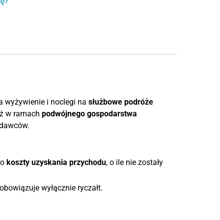
cę?
 wyżywienie i noclegi na
służbowe podróże
ież w ramach
podwójnego gospodarstwa
odawców.
ko
koszty uzyskania przychodu
, o ile nie zostały
obowiązuje wyłącznie ryczałt.