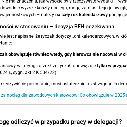
:
Nie ma znaczenia, jak wysokie były rzeczywiste wydatki – wyst
owodnić wyższe koszty noclegu, mogą zamiast tego je uwzględni
w jednostkowych – należy
na cały rok kalendarzowy
podjąć je
sności w stosowaniu – decyzja BFH oczekiwana
ie jest napisane, że ryczałt dotyczy „dni kalendarzowych, w któ
ytanie:
załt obowiązuje również wtedy, gdy kierowca nie nocował w ci
ansowy w Turyngii orzekł, że ryczałt obowiązuje
tylko w przyp
024 r., sygn. akt 2 K 534/22).
 rzeczywiście pozostanie, musi ostatecznie rozstrzygnąć Federa
t za nocleg dla zawodowych kierowców: Co obowiązuje w 2025 
gę odliczyć w przypadku pracy w delegacji?