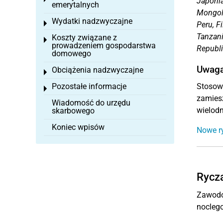
Japonia
emerytalnych
Mongoli
Wydatki nadzwyczajne
Toggle menu
Peru, F
Tanzani
Koszty związane z
Toggle menu
prowadzeniem gospodarstwa
Republi
domowego
Uwag
Obciążenia nadzwyczajne
Toggle menu
Pozostałe informacje
Stosow
Toggle menu
zamiesz
Wiadomość do urzędu
wielod
skarbowego
Koniec wpisów
Nowe ry
Rycza
Zawodow
noclego