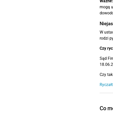
Ważne
mogą ud
dowodó
Nieja
W ustaw
rodzi p
Czy ryc
Sąd Fin
18.06.2
Czy tak
Ryczał
Co mo