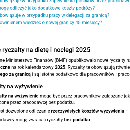
bowiązuje w przypadku zapewnienia posiłków przez pracodaw
ogę odliczyć jako dodatkowe koszty podróży?
bowiązuje w przypadku pracy w delegacji za granicą?
owinienem wiedzieć o nowej granicy 48 miesięcy?
ryczałty na dietę i noclegi 2025
ne Ministerstwo Finansów (BMF) opublikowało nowe ryczałty na
iczne
na rok kalendarzowy
2025
. Ryczałty te obowiązują równ
go za granicą
i są istotne podatkowo dla pracowników i prac
łty na wyżywienie
ałty na wyżywienie
mogą być przez pracowników zgłaszane ja
cone przez pracodawcę bez podatku.
est dozwolone odliczanie
rzeczywistych kosztów wyżywienia
– 
odawcy mogą zwracać ryczałty
bez podatku
.