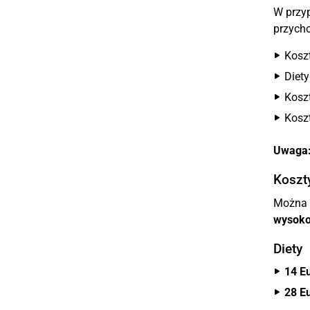
W przy
przych
Kosz
Diety
Kosz
Kosz
Uwaga
Koszt
Można 
wysokoś
Diety
14 E
28 E