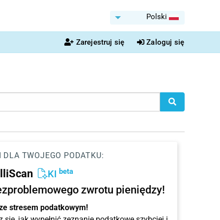
Polski
Zarejestruj się
Zaloguj się
I DLA TWOJEGO PODATKU:
beta
elliScan
KI
ezproblemowego zwrotu pieniędzy!
 ze stresem podatkowym!
 się, jak wypełnić zeznanie podatkowe szybciej i