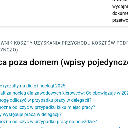
wydajni
dokumen
przetwo
OWNIK
KOSZTY UZYSKANIA PRZYCHODU
KOSZTÓW POD
YNCZO)
ca poza domem (wpisy pojedyncz
 ryczałty na dietę i noclegi 2025
ałt za nocleg dla zawodowych kierowców: Co obowiązuje w 20
ogę odliczyć w przypadku pracy w delegacji?
ożna odliczyć w przypadku kilku miejsc pracy?
y występuje praca w delegacji?
ożna odliczyć w przypadku pracy na pojeździe?