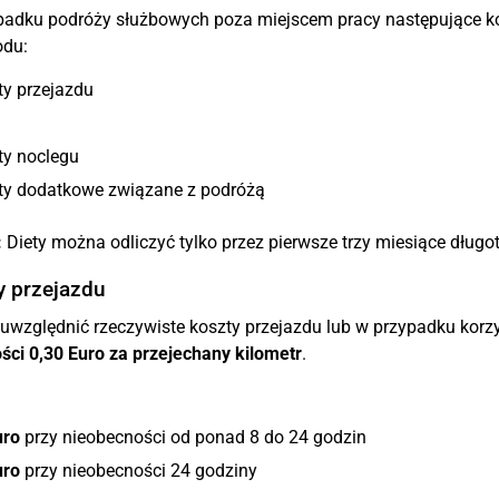
padku podróży służbowych poza miejscem pracy następujące k
odu:
ty przejazdu
ty noclegu
ty dodatkowe związane z podróżą
:
Diety można odliczyć tylko przez pierwsze trzy miesiące dług
y przejazdu
uwzględnić rzeczywiste koszty przejazdu lub w przypadku kor
ci 0,30 Euro za przejechany kilometr
.
uro
przy nieobecności od ponad 8 do 24 godzin
uro
przy nieobecności 24 godziny