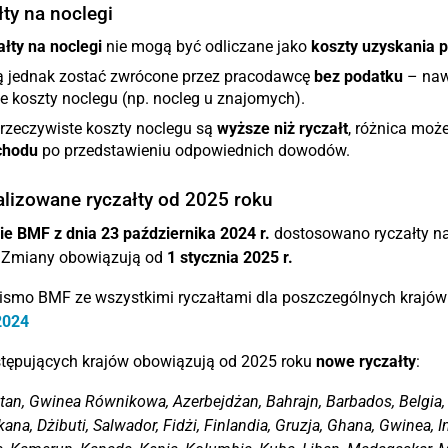
ty na noclegi
łty na noclegi
nie mogą być odliczane jako
koszty uzyskania 
 jednak zostać zwrócone przez pracodawcę
bez podatku
– nawe
e koszty noclegu (np. nocleg u znajomych).
 rzeczywiste koszty noclegu są
wyższe niż ryczałt
, różnica moż
chodu
po przedstawieniu odpowiednich dowodów.
alizowane ryczałty od 2025 roku
ie BMF z dnia 23 października 2024 r.
dostosowano ryczałty na
. Zmiany obowiązują od
1 stycznia 2025 r.
ismo BMF ze wszystkimi ryczałtami dla poszczególnych krajów
2024
stępujących krajów obowiązują od 2025 roku
nowe ryczałty
:
tan, Gwinea Równikowa, Azerbejdżan, Bahrajn, Barbados, Belgia, B
na, Dżibuti, Salwador, Fidżi, Finlandia, Gruzja, Ghana, Gwinea, Indi