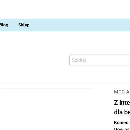
Blog
Sklep
MOC A
Z
Int
dla b
Koniec
Dowiedz