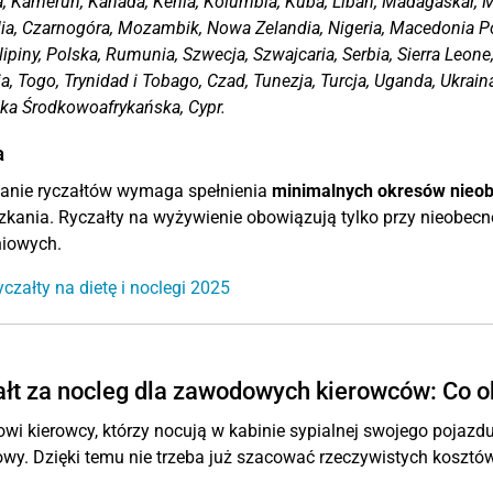
, Kamerun, Kanada, Kenia, Kolumbia, Kuba, Liban, Madagaskar, M
a, Czarnogóra, Mozambik, Nowa Zelandia, Nigeria, Macedonia Pó
ilipiny, Polska, Rumunia, Szwecja, Szwajcaria, Serbia, Sierra Leon
a, Togo, Trynidad i Tobago, Czad, Tunezja, Turcja, Uganda, Ukrai
ka Środkowoafrykańska, Cypr.
a
anie ryczałtów wymaga spełnienia
minimalnych okresów nieob
kania. Ryczałty na wyżywienie obowiązują tylko przy nieobec
niowych.
czałty na dietę i noclegi 2025
łt za nocleg dla zawodowych kierowców: Co 
i kierowcy, którzy nocują w kabinie sypialnej swojego pojazdu,
wy. Dzięki temu nie trzeba już szacować rzeczywistych kosztów