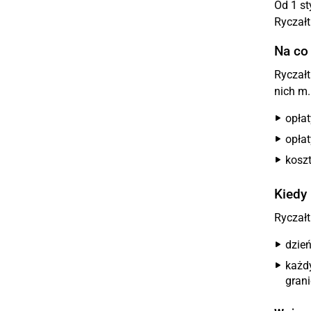
Od 1 st
Ryczałt
Na co 
Ryczałt
nich m.i
opłat
opłat
koszt
Kiedy
Ryczał
dzie
każd
gran