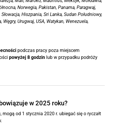
alezja, Mali, Maroko, Mauritius, Meksyk, Mołdawia,
łnocna, Norwegia, Pakistan, Panama, Paragwaj,
e, Słowacja, Hiszpania, Sri Lanka, Sudan Południowy,
na, Węgry, Urugwaj, USA, Watykan, Wenezuela,
ecności
podczas pracy poza miejscem
ności
powyżej 8 godzin
lub w przypadku podróży
obowiązuje w 2025 roku?
 mogą od 1 stycznia 2020 r. ubiegać się o ryczałt
.