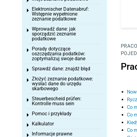
Toggle menu
Elektronischer Datenabruf:
Toggle menu
Wstępnie wypełnione
zeznanie podatkowe
Wprowadź dane: jak
Toggle menu
sporządzić zeznanie
podatkowe
PRAC
Porady dotyczące
Toggle menu
POJED
oszczędzania podatków:
zoptymalizuj swoje dane
Pra
Sprawdź dane: znajdź błąd
Toggle menu
Złożyć zeznanie podatkowe:
Toggle menu
wysłać dane do urzędu
skarbowego
Nowe
Steuerbescheid prüfen:
Rycz
Toggle menu
Kontrolle muss sein
Co m
Pomoc i przykłady
Co m
Toggle menu
Kied
Kalkulator
Toggle menu
Co m
Informacje prawne
Toggle menu