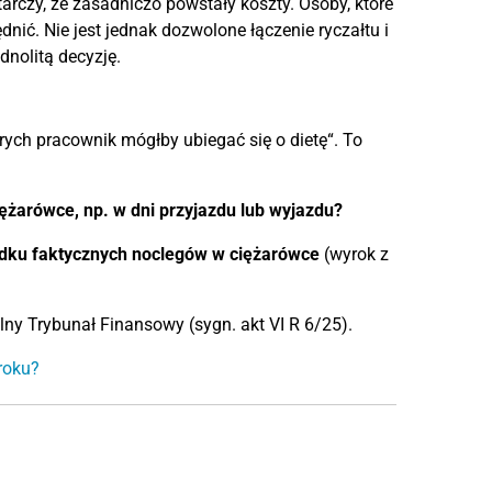
arczy, że zasadniczo powstały koszty. Osoby, które
ć. Nie jest jednak dozwolone łączenie ryczałtu i
dnolitą decyzję.
rych pracownik mógłby ubiegać się o dietę“. To
ężarówce, np. w dni przyjazdu lub wyjazdu?
adku faktycznych noclegów w ciężarówce
(wyrok z
lny Trybunał Finansowy (sygn. akt VI R 6/25).
roku?