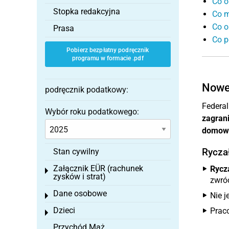
Co o
Stopka redakcyjna
Co m
Co o
Prasa
Co p
Pobierz bezpłatny podręcznik
programu w formacie .pdf
Nowe 
podręcznik podatkowy:
Federal
Wybór roku podatkowego:
zagran
domowe
Rycza
Stan cywilny
Załącznik EÜR (rachunek
Rycz
Toggle menu
zysków i strat)
zwró
Dane osobowe
Nie j
Toggle menu
Dzieci
Prac
Toggle menu
Przychód Mąż