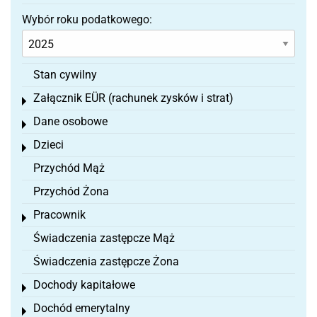
Wybór roku podatkowego:
Stan cywilny
Załącznik EÜR (rachunek zysków i strat)
Toggle menu
Dane osobowe
Toggle menu
Dzieci
Toggle menu
Przychód Mąż
Przychód Żona
Pracownik
Toggle menu
Świadczenia zastępcze Mąż
Świadczenia zastępcze Żona
Dochody kapitałowe
Toggle menu
Dochód emerytalny
Toggle menu