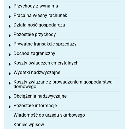
Przychody z wynajmu
Toggle menu
Praca na własny rachunek
Toggle menu
Działalność gospodarcza
Toggle menu
Pozostałe przychody
Toggle menu
Prywatne transakcje sprzedaży
Toggle menu
Dochód zagraniczny
Toggle menu
Koszty świadczeń emerytalnych
Toggle menu
Wydatki nadzwyczajne
Toggle menu
Koszty związane z prowadzeniem gospodarstwa
Toggle menu
domowego
Obciążenia nadzwyczajne
Toggle menu
Pozostałe informacje
Toggle menu
Wiadomość do urzędu skarbowego
Koniec wpisów