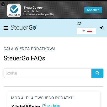
×
SteuerGo App
Ansehen
forium GmbH
kostenlos - In Google Play
22
CAŁA WIEDZA PODATKOWA
SteuerGo FAQs
MOC AI DLA TWOJEGO PODATKU:
beta
Z
IntelliScan