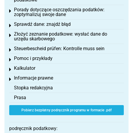
Porady dotyczące oszczędzania podatków:
Toggle menu
zoptymalizuj swoje dane
Sprawdź dane: znajdź błąd
Toggle menu
Złożyć zeznanie podatkowe: wysłać dane do
Toggle menu
urzędu skarbowego
Steuerbescheid prüfen: Kontrolle muss sein
Toggle menu
Pomoc i przykłady
Toggle menu
Kalkulator
Toggle menu
Informacje prawne
Toggle menu
Stopka redakcyjna
Prasa
Pobierz bezpłatny podręcznik programu w formacie .pdf
podręcznik podatkowy: