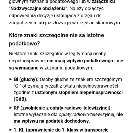
głównym zeznania podatkowego lub w
załączniku
"Nadzwyczajne obciążenia"
. Należy dołączyć
odpowiednią decyzję ustalającą z urzędu ds.
zaopatrzenia lub już złożyć ją w urzędzie skarbowym.
Które znaki szczególne nie są istotne
podatkowo?
Niektóre znaki szczególne w legitymacji osoby
niepełnosprawnej
nie mają wpływu podatkowego
i
nie
są wymagane
w zeznaniu podatkowym:
Gl (głuchy):
Osoby głuche ze znakiem szczególnym
"Gl" otrzymują ryczałt z tytułu niepełnosprawności
zgodnie z
ustalonym stopniem niepełnosprawności
(GdB).
RF (zwolnienie z opłaty radiowo-telewizyjnej):
Istotne wyłącznie dla
opłaty radiowo-telewizyjnej
,
nie
ma wpływu na podatek dochodowy
.
1. Kl. (uprawnienie do 1. klasy w transporcie