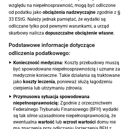
względu na niepełnosprawność, mogą być odliczone
od podatku jako
obciążenia nadzwyczajne
zgodnie z §
33 EStG. Należy jednak pamiętać, że wydatki są
odliczane tylko pod pewnymi warunkami, a urząd
skarbowy nalicza
dopuszczalne obciążenie własne
.
Podstawowe informacje dotyczące
odliczenia podatkowego:
Konieczność medyczna:
Koszty przebudowy muszą
być spowodowane niepełnosprawnością i uznane za
medycznie konieczne. Takie działania są traktowane
jako
koszty leczenia
, ponieważ służą łagodzeniu
cierpienia lub utrzymaniu zdrowia.
Przymusowa sytuacja spowodowana
niepełnosprawnością:
Zgodnie z orzecznictwem
Federalnego Trybunału Finansowego (BFH) wydatki
są tak silnie uzasadnione niepełnosprawnością, że
ewentualna
wartość
lub
wzrost wartości
domu nie
ma znaczenia przy odliczaniu (orzeczenia BFH z