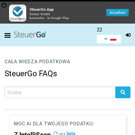
×
SteuerGo App
Ansehen
forium GmbH
kostenlos - In Google Play
22
CAŁA WIEDZA PODATKOWA
SteuerGo FAQs
MOC AI DLA TWOJEGO PODATKU:
beta
Z
IntelliScan