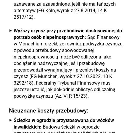
uznawane za uzasadnione, jeśli nie ma tańszych
alternatyw (FG Köln, wyrok z 27.8.2014, 14 K
2517/12).
Wyższy czynsz przy przebudowie dostosowanej do
potrzeb osób niepełnosprawnych:
Sąd Finansowy
w Monachium orzekł, że również podwyżka czynszu
z powodu przebudowy spowodowanej
niepełnosprawnością może być odliczona jako
obciążenie nadzwyczajne, jeśli przebudowę
przeprowadził wynajmujący i przeniósł koszty na
czynsz (FG München, wyrok z 27.10.2022, 10 K
3292/18). Federalny Trybunał Finansowy musi
jeszcze ustalić, jak dokładnie obliczyć odliczalną
podwyżkę czynszu (Az. VI R 15/23).
Nieuznane koszty przebudowy:
Ścieżka w ogrodzie przystosowana do wózków
inwalidzkich:
Budowa ścieżki w ogrodzie