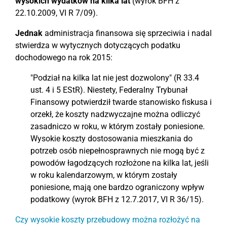
wysokich wydatków na kilka lat
(wyrok BFH z
22.10.2009, VI R 7/09).
Jednak
administracja finansowa się sprzeciwia i nadal
stwierdza w wytycznych dotyczących podatku
dochodowego na rok 2015:
"Podział na kilka lat nie jest dozwolony" (R 33.4
ust. 4 i 5 EStR). Niestety, Federalny Trybunał
Finansowy potwierdził twarde stanowisko fiskusa i
orzekł, że koszty nadzwyczajne można odliczyć
zasadniczo w roku, w którym zostały poniesione.
Wysokie koszty dostosowania mieszkania do
potrzeb osób niepełnosprawnych nie mogą być z
powodów łagodzących rozłożone na kilka lat, jeśli
w roku kalendarzowym, w którym zostały
poniesione, mają one bardzo ograniczony wpływ
podatkowy (wyrok BFH z 12.7.2017, VI R 36/15).
Czy wysokie koszty przebudowy można rozłożyć na