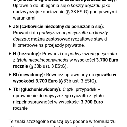
Uprawnia do ubiegania się o
koszty dojazdu
jako
nadzwyczajne obciążenie (§ 33 EStG) pod pewnymi
warunkami.
aG (całkowicie niezdolny do poruszania się):
Prowadzi do
podwyższonego ryczałtu na koszty
dojazdu
; można zastosować ryczałtowe stawki
kilometrowe na przejazdy prywatne.
H (bezradny):
Prowadzi do
podwyższonego ryczałtu
z tytułu niepełnosprawności
w wysokości
3.700 Euro
rocznie
(§ 33b ust. 3 EStG).
Bl (niewidomy):
Również uprawniony do
ryczałtu w
wysokości 3.700 Euro
(§ 33b ust. 3 EStG).
Tbl (głuchoniewidomy):
Ciężki przypadek –
uprawnienie do najwyższego ryczałtu z tytułu
niepełnosprawności w wysokości
3.700 Euro
rocznie.
Te znaki szczególne muszą być podane w formularzu