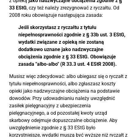
z opieką
jako nadzwyczajne obciążenia zgodnie z §
33 EStG
, czy też należy zrezygnować z ryczałtu. Od
2008 roku obowiązuje następująca zasada:
Jeśli skorzystasz z ryczałtu z tytułu
niepełnosprawności zgodnie z § 33b ust. 3 EStG,
wydatki związane z opieką nie zostaną
dodatkowo uznane jako nadzwyczajne
obciążenia zgodnie z § 33 EStG. Obowiązuje
zasada "albo-albo" (R 33.3 ust. 4 EStR 2008).
Musisz więc zdecydować: albo ubiegasz się o ryczałt z
tytułu niepełnosprawności, albo zgłaszasz koszty
opieki jako nadzwyczajne obciążenia na podstawie
dowodów. Przy udowadnianiu należy uwzględnić
zasiłek pielęgnacyjny z ubezpieczenia
pielęgnacyjnego, a od pozostałej kwoty urząd
skarbowy odejmuje dopuszczalne obciążenie. Aby
uwzględnienie zgodnie z § 33 EStG było
korzystniejsze, wydatki muszą być wyższe niż ryczałt z