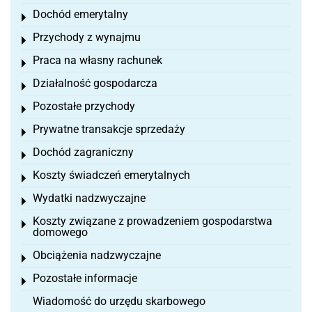
Dochód emerytalny
Toggle menu
Przychody z wynajmu
Toggle menu
Praca na własny rachunek
Toggle menu
Działalność gospodarcza
Toggle menu
Pozostałe przychody
Toggle menu
Prywatne transakcje sprzedaży
Toggle menu
Dochód zagraniczny
Toggle menu
Koszty świadczeń emerytalnych
Toggle menu
Wydatki nadzwyczajne
Toggle menu
Koszty związane z prowadzeniem gospodarstwa
Toggle menu
domowego
Obciążenia nadzwyczajne
Toggle menu
Pozostałe informacje
Toggle menu
Wiadomość do urzędu skarbowego