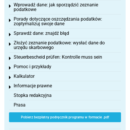
Wprowadź dane: jak sporządzić zeznanie
Toggle menu
podatkowe
Porady dotyczące oszczędzania podatków:
Toggle menu
zoptymalizuj swoje dane
Sprawdź dane: znajdź błąd
Toggle menu
Złożyć zeznanie podatkowe: wysłać dane do
Toggle menu
urzędu skarbowego
Steuerbescheid prüfen: Kontrolle muss sein
Toggle menu
Pomoc i przykłady
Toggle menu
Kalkulator
Toggle menu
Informacje prawne
Toggle menu
Stopka redakcyjna
Prasa
Pobierz bezpłatny podręcznik programu w formacie .pdf