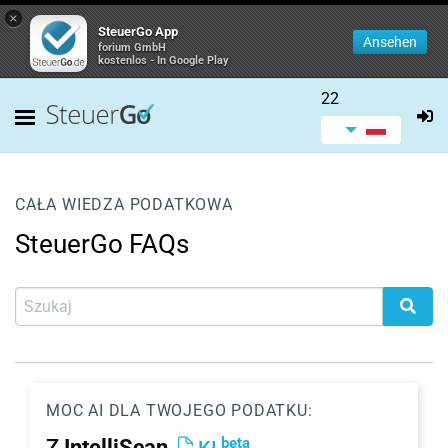
×
SteuerGo App
Ansehen
forium GmbH
kostenlos - In Google Play
22
CAŁA WIEDZA PODATKOWA
SteuerGo FAQs
MOC AI DLA TWOJEGO PODATKU:
beta
Z
IntelliScan