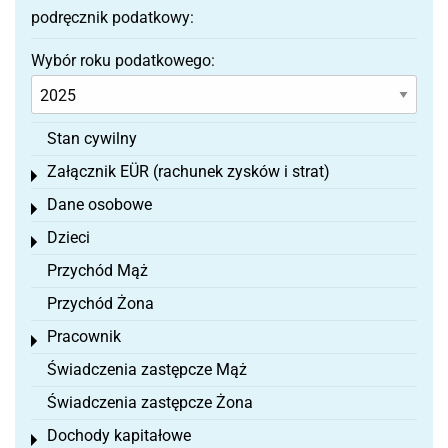
podręcznik podatkowy:
Wybór roku podatkowego:
Stan cywilny
Załącznik EÜR (rachunek zysków i strat)
Toggle menu
Dane osobowe
Toggle menu
Dzieci
Toggle menu
Przychód Mąż
Przychód Żona
Pracownik
Toggle menu
Świadczenia zastępcze Mąż
Świadczenia zastępcze Żona
Dochody kapitałowe
Toggle menu