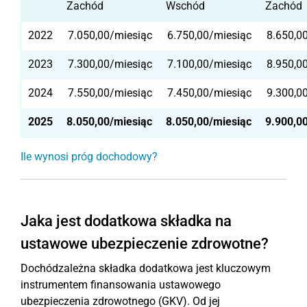
Zachód
Wschód
Zachód
2022
7.050,00/miesiąc
6.750,00/miesiąc
8.650,0
2023
7.300,00/miesiąc
7.100,00/miesiąc
8.950,0
2024
7.550,00/miesiąc
7.450,00/miesiąc
9.300,0
2025
8.050,00/miesiąc
8.050,00/miesiąc
9.900,0
Ile wynosi próg dochodowy?
Jaka jest dodatkowa składka na
ustawowe ubezpieczenie zdrowotne?
Dochódzależna składka dodatkowa jest kluczowym
instrumentem finansowania ustawowego
ubezpieczenia zdrowotnego (GKV). Od jej