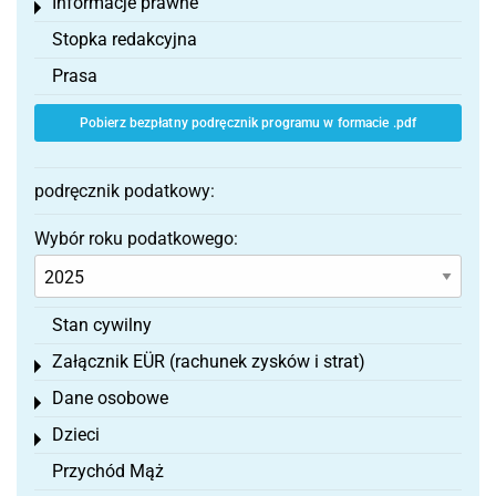
Informacje prawne
Toggle menu
Stopka redakcyjna
Prasa
Pobierz bezpłatny podręcznik programu w formacie .pdf
podręcznik podatkowy:
Wybór roku podatkowego:
Stan cywilny
Załącznik EÜR (rachunek zysków i strat)
Toggle menu
Dane osobowe
Toggle menu
Dzieci
Toggle menu
Przychód Mąż