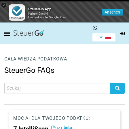
×
SteuerGo App
Ansehen
forium GmbH
kostenlos - In Google Play
22
CAŁA WIEDZA PODATKOWA
SteuerGo FAQs
MOC AI DLA TWOJEGO PODATKU:
beta
Z
IntelliScan