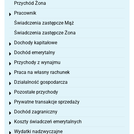
Przychód Żona
Pracownik
Toggle menu
Świadczenia zastępcze Mąż
Świadczenia zastępcze Żona
Dochody kapitałowe
Toggle menu
Dochód emerytalny
Toggle menu
Przychody z wynajmu
Toggle menu
Praca na własny rachunek
Toggle menu
Działalność gospodarcza
Toggle menu
Pozostałe przychody
Toggle menu
Prywatne transakcje sprzedaży
Toggle menu
Dochód zagraniczny
Toggle menu
Koszty świadczeń emerytalnych
Toggle menu
Wydatki nadzwyczajne
Toggle menu