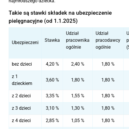
najmłodszego dziecka.
Takie są stawki składek na ubezpieczenie
pielęgnacyjne (od 1.1.2025)
Udział
Udział
U
Stawka
pracownika
pracodawcy
p
Ubezpieczeni
ogólnie
ogólnie
(
bez dzieci
4,20 %
2,40 %
1,80 %
z 1
3,60 %
1,80 %
1,80 %
dzieckiem
z 2 dzieci
3,35 %
1,55 %
1,80 %
z 3 dzieci
3,10 %
1,30 %
1,80 %
z 4 dzieci
2,85 %
1,05 %
1,80 %