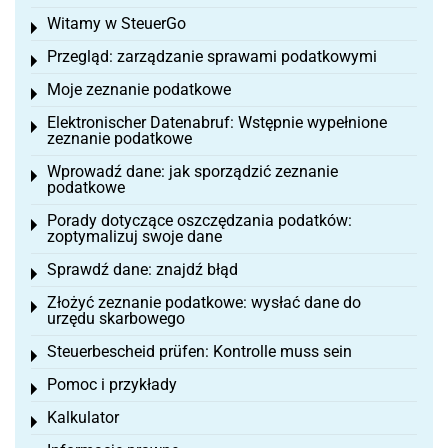
Witamy w SteuerGo
Toggle menu
Przegląd: zarządzanie sprawami podatkowymi
Toggle menu
Moje zeznanie podatkowe
Toggle menu
Elektronischer Datenabruf: Wstępnie wypełnione
Toggle menu
zeznanie podatkowe
Wprowadź dane: jak sporządzić zeznanie
Toggle menu
podatkowe
Porady dotyczące oszczędzania podatków:
Toggle menu
zoptymalizuj swoje dane
Sprawdź dane: znajdź błąd
Toggle menu
Złożyć zeznanie podatkowe: wysłać dane do
Toggle menu
urzędu skarbowego
Steuerbescheid prüfen: Kontrolle muss sein
Toggle menu
Pomoc i przykłady
Toggle menu
Kalkulator
Toggle menu