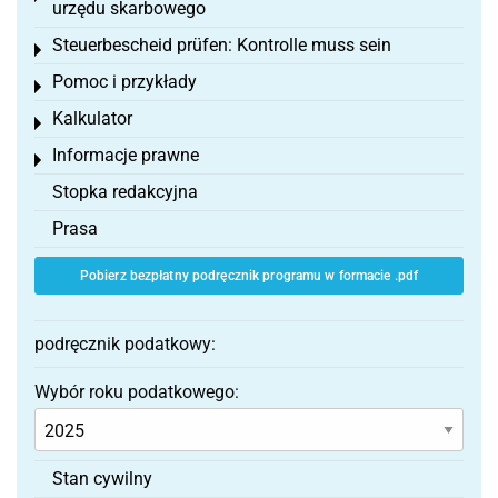
urzędu skarbowego
Steuerbescheid prüfen: Kontrolle muss sein
Toggle menu
Pomoc i przykłady
Toggle menu
Kalkulator
Toggle menu
Informacje prawne
Toggle menu
Stopka redakcyjna
Prasa
Pobierz bezpłatny podręcznik programu w formacie .pdf
podręcznik podatkowy:
Wybór roku podatkowego:
Stan cywilny