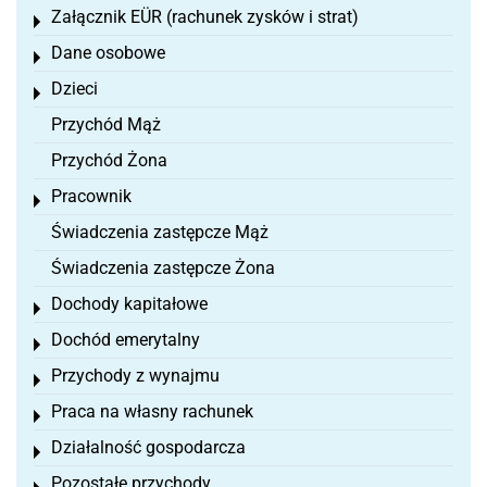
Załącznik EÜR (rachunek zysków i strat)
Toggle menu
Dane osobowe
Toggle menu
Dzieci
Toggle menu
Przychód Mąż
Przychód Żona
Pracownik
Toggle menu
Świadczenia zastępcze Mąż
Świadczenia zastępcze Żona
Dochody kapitałowe
Toggle menu
Dochód emerytalny
Toggle menu
Przychody z wynajmu
Toggle menu
Praca na własny rachunek
Toggle menu
Działalność gospodarcza
Toggle menu
Pozostałe przychody