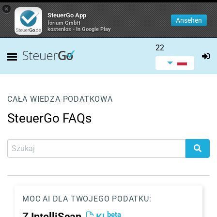
×
SteuerGo App
Ansehen
forium GmbH
kostenlos - In Google Play
22
CAŁA WIEDZA PODATKOWA
SteuerGo FAQs
MOC AI DLA TWOJEGO PODATKU:
beta
Z
IntelliScan