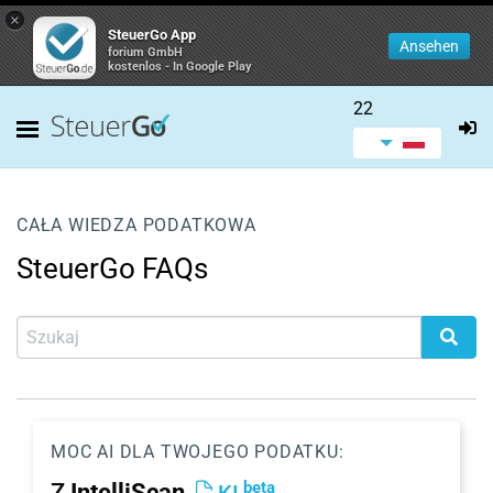
×
SteuerGo App
Ansehen
forium GmbH
kostenlos - In Google Play
22
CAŁA WIEDZA PODATKOWA
SteuerGo FAQs
MOC AI DLA TWOJEGO PODATKU:
beta
Z
IntelliScan