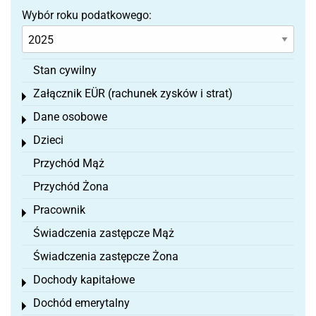
Wybór roku podatkowego:
Stan cywilny
Załącznik EÜR (rachunek zysków i strat)
Toggle menu
Dane osobowe
Toggle menu
Dzieci
Toggle menu
Przychód Mąż
Przychód Żona
Pracownik
Toggle menu
Świadczenia zastępcze Mąż
Świadczenia zastępcze Żona
Dochody kapitałowe
Toggle menu
Dochód emerytalny
Toggle menu