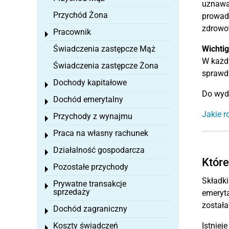
uznawan
Przychód Żona
prowadz
zdrowot
Pracownik
Toggle menu
Świadczenia zastępcze Mąż
Wichtig
W każd
Świadczenia zastępcze Żona
sprawdz
Dochody kapitałowe
Toggle menu
Do wyda
Dochód emerytalny
Toggle menu
Jakie r
Przychody z wynajmu
Toggle menu
Praca na własny rachunek
Toggle menu
Działalność gospodarcza
Toggle menu
Które
Pozostałe przychody
Toggle menu
Składki
Prywatne transakcje
Toggle menu
sprzedaży
emeryta
została
Dochód zagraniczny
Toggle menu
Koszty świadczeń
Istniej
Toggle menu