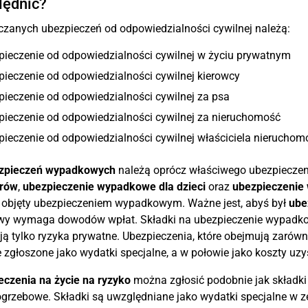
lędnić?
czanych ubezpieczeń od odpowiedzialności cywilnej należą:
pieczenie od odpowiedzialności cywilnej w życiu prywatnym
ieczenie od odpowiedzialności cywilnej kierowcy
ieczenie od odpowiedzialności cywilnej za psa
pieczenie od odpowiedzialności cywilnej za nieruchomość
ieczenie od odpowiedzialności cywilnej właściciela nieruchom
zpieczeń wypadkowych
należą oprócz właściwego ubezpiecze
rów
,
ubezpieczenie wypadkowe dla dzieci
oraz
ubezpieczenie
t objęty ubezpieczeniem wypadkowym. Ważne jest, abyś był
ube
wy wymaga dowodów wpłat. Składki na ubezpieczenie wypadkowe
ą tylko ryzyka prywatne. Ubezpieczenia, które obejmują zarów
 zgłoszone jako wydatki specjalne, a w połowie jako koszty uz
czenia na życie na ryzyko
można zgłosić podobnie jak składki
grzebowe. Składki są uwzględniane jako wydatki specjalne w 