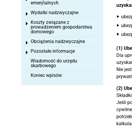
emerytalnych
uzyska
Wydatki nadzwyczajne
Toggle menu
ubez
Koszty związane z
Toggle menu
ubezp
prowadzeniem gospodarstwa
domowego
ubezp
Obciążenia nadzwyczajne
Toggle menu
(1) Ub
Pozostałe informacje
Toggle menu
Dla upr
Wiadomość do urzędu
uzyskan
skarbowego
Nie jes
Koniec wpisów
prywat
(2) Ube
Składki
Jeśli p
cywilne
potrzeb
kalkula