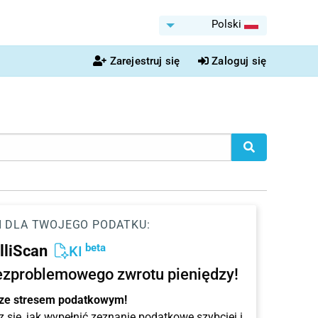
Polski
Zarejestruj się
Zaloguj się
I DLA TWOJEGO PODATKU:
beta
elliScan
KI
ezproblemowego zwrotu pieniędzy!
 ze stresem podatkowym!
 się, jak wypełnić zeznanie podatkowe szybciej i