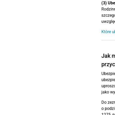
(3) Ub
Rodzinn
szczegó
uwzględ
Które u
Jak m
przy
Ubezpi
ubezpie
uproszc
jako wy
Do zez
o podzi
1275, p