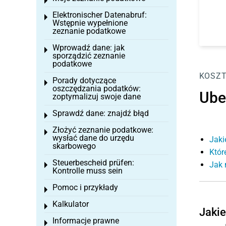
Toggle menu
Elektronischer Datenabruf:
Toggle menu
Wstępnie wypełnione
zeznanie podatkowe
Wprowadź dane: jak
Toggle menu
sporządzić zeznanie
podatkowe
KOSZT
Porady dotyczące
Toggle menu
oszczędzania podatków:
Ube
zoptymalizuj swoje dane
Sprawdź dane: znajdź błąd
Toggle menu
Złożyć zeznanie podatkowe:
Toggle menu
wysłać dane do urzędu
Jaki
skarbowego
Któr
Steuerbescheid prüfen:
Jak 
Toggle menu
Kontrolle muss sein
Pomoc i przykłady
Toggle menu
Kalkulator
Toggle menu
Jakie
Informacje prawne
Toggle menu