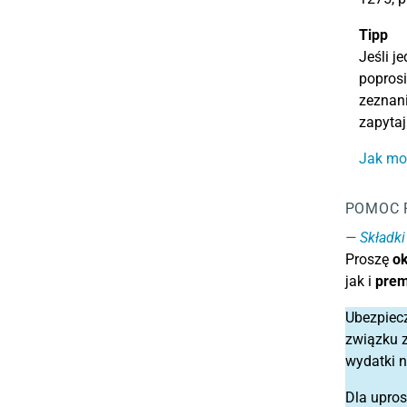
Tipp
Jeśli j
poprosi
zeznani
zapytaj
Jak mog
POMOC 
Składki
Proszę
ok
jak i
prem
Ubezpiec
związku z
wydatki 
Dla upro