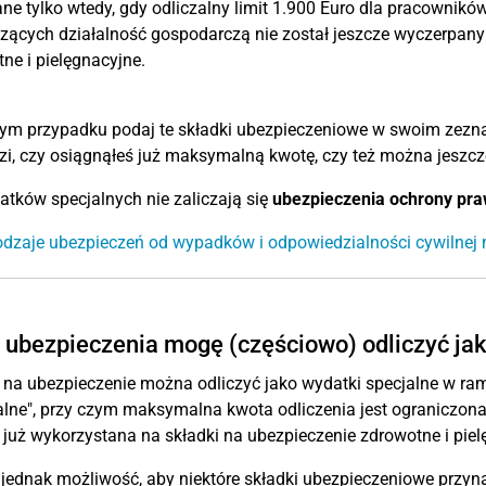
e tylko wtedy, gdy odliczalny limit 1.900 Euro dla pracownikó
ących działalność gospodarczą nie został jeszcze wyczerpany
ne i pielęgnacyjne.
ym przypadku podaj te składki ubezpieczeniowe w swoim zezn
i, czy osiągnąłeś już maksymalną kwotę, czy też można jeszcz
tków specjalnych nie zaliczają się
ubezpieczenia ochrony pra
odzaje ubezpieczeń od wypadków i odpowiedzialności cywilnej
 ubezpieczenia mogę (częściowo) odliczyć ja
 na ubezpieczenie można odliczyć jako wydatki specjalne w r
lne", przy czym maksymalna kwota odliczenia jest ograniczona d
 już wykorzystana na składki na ubezpieczenie zdrowotne i piel
e jednak możliwość, aby niektóre składki ubezpieczeniowe przyn