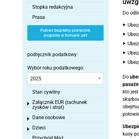
uwzg
Stopka redakcyjna
Do odli
Prasa
Ubez
Pobierz bezpłatny podręcznik
Ubezp
programu w formacie .pdf
Ubezp
Ubez
podręcznik podatkowy:
Ubezp
Wybór roku podatkowego:
Do
ube
pasaże
kto jes
Stan cywilny
skarbo
Załącznik EÜR (rachunek
Toggle menu
obejmuj
zysków i strat)
połowie
Dane osobowe
Toggle menu
Ubezpie
Dzieci
Toggle menu
kasy po
Przychód Mąż