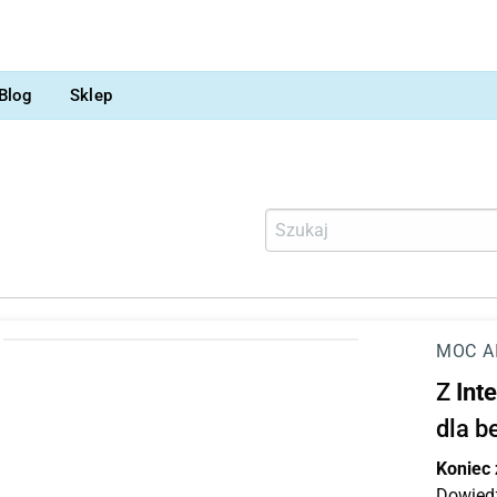
Blog
Sklep
MOC A
Z
Int
dla b
Koniec
Dowiedz