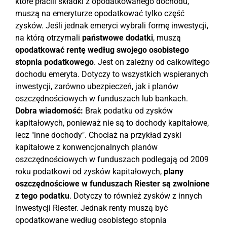
które płacili składki z opodatkowanego dochodu,
muszą na emeryturze opodatkować tylko część
zysków. Jeśli jednak emeryci wybrali formę inwestycji,
na którą otrzymali
państwowe dodatki
, muszą
opodatkować rentę według swojego osobistego
stopnia podatkowego
. Jest on zależny od całkowitego
dochodu emeryta. Dotyczy to wszystkich wspieranych
inwestycji, zarówno ubezpieczeń, jak i planów
oszczędnościowych w funduszach lub bankach.
Dobra wiadomość:
Brak podatku od zysków
kapitałowych, ponieważ nie są to dochody kapitałowe,
lecz "inne dochody". Chociaż na przykład zyski
kapitałowe z konwencjonalnych planów
oszczędnościowych w funduszach podlegają od 2009
roku podatkowi od zysków kapitałowych,
plany
oszczędnościowe w funduszach Riester są zwolnione
z tego podatku
. Dotyczy to również zysków z innych
inwestycji Riester. Jednak renty muszą być
opodatkowane według osobistego stopnia