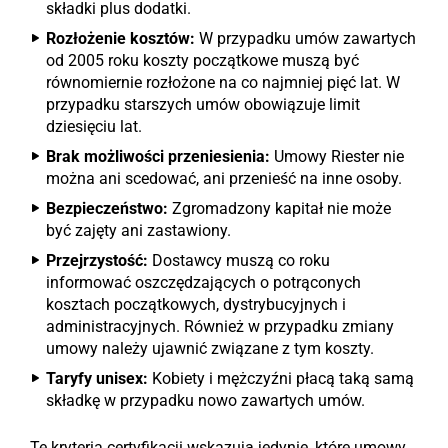
składki plus dodatki.
Rozłożenie kosztów:
W przypadku umów zawartych
od 2005 roku koszty początkowe muszą być
równomiernie rozłożone na co najmniej pięć lat. W
przypadku starszych umów obowiązuje limit
dziesięciu lat.
Brak możliwości przeniesienia:
Umowy Riester nie
można ani scedować, ani przenieść na inne osoby.
Bezpieczeństwo:
Zgromadzony kapitał nie może
być zajęty ani zastawiony.
Przejrzystość:
Dostawcy muszą co roku
informować oszczędzających o potrąconych
kosztach początkowych, dystrybucyjnych i
administracyjnych. Również w przypadku zmiany
umowy należy ujawnić związane z tym koszty.
Taryfy unisex:
Kobiety i mężczyźni płacą taką samą
składkę w przypadku nowo zawartych umów.
Te kryteria certyfikacji wskazują jedynie, które umowy