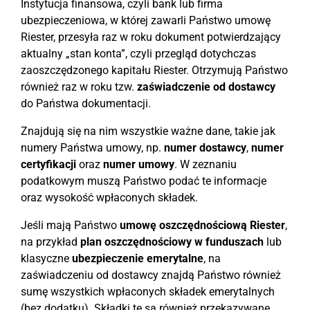
Instytucja finansowa, czyli bank lub firma
ubezpieczeniowa, w której zawarli Państwo umowę
Riester, przesyła raz w roku dokument potwierdzający
aktualny „stan konta”, czyli przegląd dotychczas
zaoszczędzonego kapitału Riester. Otrzymują Państwo
również raz w roku tzw.
zaświadczenie od dostawcy
do Państwa dokumentacji.
Znajdują się na nim wszystkie ważne dane, takie jak
numery Państwa umowy, np.
numer dostawcy
,
numer
certyfikacji
oraz
numer umowy
. W zeznaniu
podatkowym muszą Państwo podać te informacje
oraz wysokość wpłaconych składek.
Jeśli mają Państwo
umowę oszczędnościową Riester
,
na przykład
plan oszczędnościowy w funduszach
lub
klasyczne
ubezpieczenie emerytalne
, na
zaświadczeniu od dostawcy znajdą Państwo również
sumę wszystkich wpłaconych składek emerytalnych
(bez dodatku). Składki te są również przekazywane