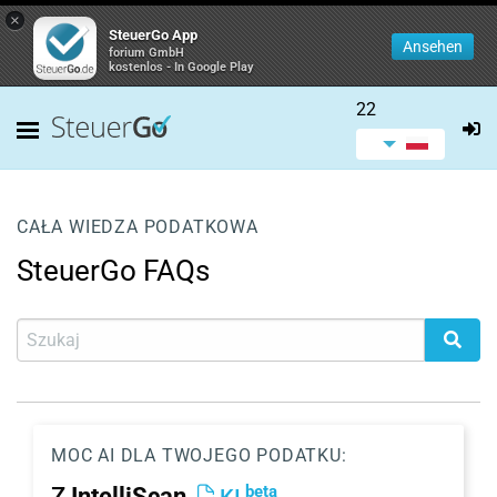
×
SteuerGo App
Ansehen
forium GmbH
kostenlos - In Google Play
22
CAŁA WIEDZA PODATKOWA
SteuerGo FAQs
MOC AI DLA TWOJEGO PODATKU:
beta
Z
IntelliScan