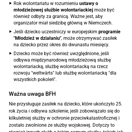
Rok wolontariatu w rozumieniu
ustawy o
młodzieżowej służbie wolontariackiej
może być
również odbyty za granicą. Ważne jest, aby
organizator miał siedzibę główną w Niemczech.
Jeśli dziecko uczestniczy w europejskim
programie
"Młodzież w działaniu"
, może otrzymywać zasiłek
na dziecko przez okres do dwunastu miesięcy.
Dziecko może być również uwzględnione, jeśli
odbywa międzynarodową młodzieżową służbę
wolontariacką, służbę wolontariacką na rzecz
rozwoju "weltwärts" lub służbę wolontariacką "dla
wszystkich pokoleń".
Ważna uwaga BFH
Nie przysługuje zasiłek na dziecko, które ukończyło 25.
rok życia i odbywa szkolenie, jeśli zobowiązało się do
kilkuletniej służby w ochronie przeciwkatastroficznej i
zostało zwolnione ze służby wojskowej. Dotyczy to