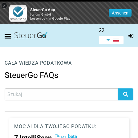
×
SteuerGo App
Ansehen
forium GmbH
kostenlos - In Google Play
22
CAŁA WIEDZA PODATKOWA
SteuerGo FAQs
MOC AI DLA TWOJEGO PODATKU:
beta
Z
IntelliScan