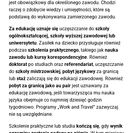
jest obowiązkowy dla określonego zawodu. Chodzi
raczej o zdobycie wiedzy i umiejętności, które są
podstawą do wykonywania zamierzonego zawodu.
Za edukację uznaje się
uczęszczanie do
szkoły
ogólnokształcącej, szkoły wyższej zawodowej lub
uniwersytetu
. Zasiłek na dziecko przysługuje również
podczas
szkolenia praktycznego
, takiego jak
nauka
zawodu lub kursy korespondencyjne
. Również
doktorat
po studiach oraz
referendariat
, uczęszczanie
do
szkoły mistrzowskiej
,
pobyt językowy
za granicą
lub
staż
zaliczają się do edukacji zawodowej. Również
pobyt za granicą jako au pair
jest uznawany za
edukację zawodową, jeśli towarzysząca mu nauka
języka obejmuje co najmniej dziesięć godzin
tygodniowo. Programy „Work and Travel” zazwyczaj
nie są uwzględniane.
Szkolenie praktyczne lub studia
kończą się
, gdy
wynik