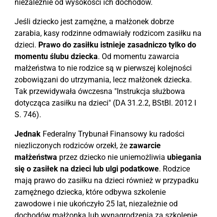
niezależnie od wysokości ich dochodów.
Jeśli dziecko jest zamężne, a małżonek dobrze
zarabia, kasy rodzinne odmawiały rodzicom zasiłku na
dzieci.
Prawo do zasiłku istnieje zasadniczo tylko
do
momentu ślubu dziecka
. Od momentu zawarcia
małżeństwa to nie rodzice są w pierwszej kolejności
zobowiązani do utrzymania, lecz małżonek dziecka.
Tak przewidywała ówczesna "Instrukcja służbowa
dotycząca zasiłku na dzieci" (DA 31.2.2, BStBl. 2012 I
S. 746).
Jednak
Federalny Trybunał Finansowy ku radości
niezliczonych rodziców orzekł, że
zawarcie
małżeństwa
przez dziecko nie uniemożliwia
ubiegania
się o zasiłek na dzieci lub ulgi podatkowe
. Rodzice
mają prawo do zasiłku na dzieci również w przypadku
zamężnego dziecka, które odbywa szkolenie
zawodowe i nie ukończyło 25 lat, niezależnie od
dochodów małżonka lub wynagrodzenia za szkolenie