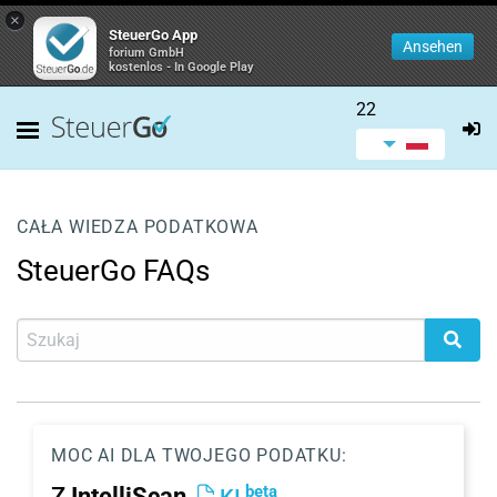
×
SteuerGo App
Ansehen
forium GmbH
kostenlos - In Google Play
22
CAŁA WIEDZA PODATKOWA
SteuerGo FAQs
MOC AI DLA TWOJEGO PODATKU:
beta
Z
IntelliScan