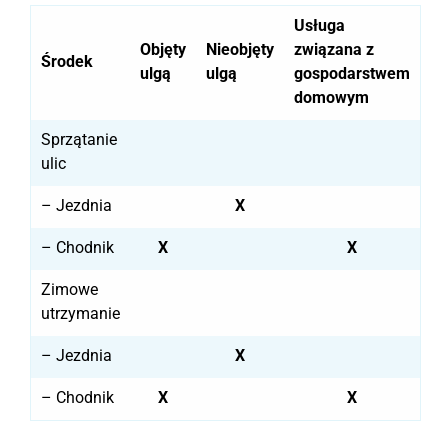
Usługa
Objęty
Nieobjęty
związana z
Środek
ulgą
ulgą
gospodarstwem
domowym
Sprzątanie
ulic
– Jezdnia
X
– Chodnik
X
X
Zimowe
utrzymanie
– Jezdnia
X
– Chodnik
X
X