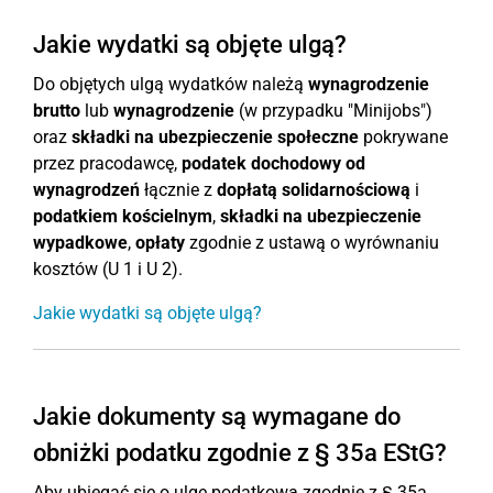
Jakie wydatki są objęte ulgą?
Do objętych ulgą wydatków należą
wynagrodzenie
brutto
lub
wynagrodzenie
(w przypadku "Minijobs")
oraz
składki na ubezpieczenie społeczne
pokrywane
przez pracodawcę,
podatek dochodowy od
wynagrodzeń
łącznie z
dopłatą solidarnościową
i
podatkiem kościelnym
,
składki na ubezpieczenie
wypadkowe
,
opłaty
zgodnie z ustawą o wyrównaniu
kosztów (U 1 i U 2).
Jakie wydatki są objęte ulgą?
Jakie dokumenty są wymagane do
obniżki podatku zgodnie z § 35a EStG?
Aby ubiegać się o ulgę podatkową zgodnie z § 35a