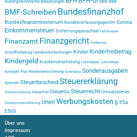
BFH-Urteil
BFH
Außergewöhnliche Belastungen
BMF
Bundesfinanzhof
BMF-Schreiben
Bundesfinanzministerium
Corona
Bundesverfassungsgericht
Einkommensteuer
Entfernungspauschale
Fahrtkosten
Finanzgericht
Finanzamt
Freibetrag
Kinderfreibetrag
Kinder
Grundfreibetrag
Handwerkerleistungen
Kindergeld
Krankenversicherung
Lohnsteuer
Lohnsteuer
Sonderausgaben
Rentenversicherung
kompakt
Play
Scheidung
Steuererklärung
Steuerbescheid
Spenden
Steuerrecht
SteuerGo
Umsatzsteuer
steuerfrei
Steuererstattung
Werbungskosten
Urteil
§ 35a
Umsatzsteuererklärung
EStG
Über uns
Impressum