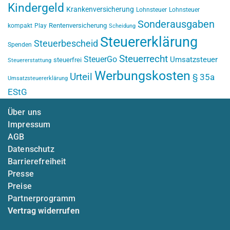
Kindergeld
Krankenversicherung
Lohnsteuer
Lohnsteuer
Sonderausgaben
Rentenversicherung
kompakt
Play
Scheidung
Steuererklärung
Steuerbescheid
Spenden
Steuerrecht
SteuerGo
Umsatzsteuer
steuerfrei
Steuererstattung
Werbungskosten
Urteil
§ 35a
Umsatzsteuererklärung
EStG
Über uns
Impressum
AGB
Datenschutz
Barrierefreiheit
Presse
Preise
Partnerprogramm
Vertrag widerrufen