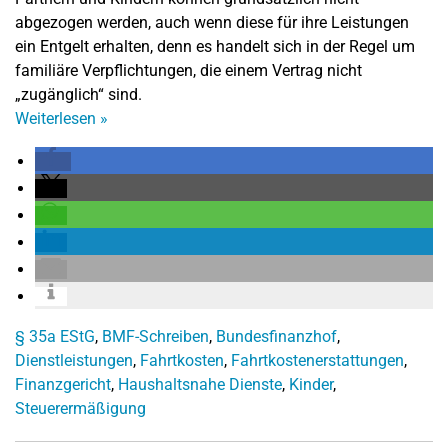
abgezogen werden, auch wenn diese für ihre Leistungen
ein Entgelt erhalten, denn es handelt sich in der Regel um
familiäre Verpflichtungen, die einem Vertrag nicht
„zugänglich“ sind.
Weiterlesen
»
§ 35a EStG
,
BMF-Schreiben
,
Bundesfinanzhof
,
Dienstleistungen
,
Fahrtkosten
,
Fahrtkostenerstattungen
,
Finanzgericht
,
Haushaltsnahe Dienste
,
Kinder
,
Steuerermäßigung