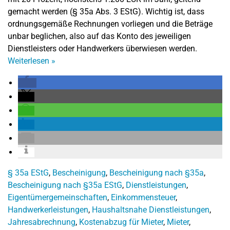
gemacht werden (§ 35a Abs. 3 EStG). Wichtig ist, dass
ordnungsgemäße Rechnungen vorliegen und die Beträge
unbar beglichen, also auf das Konto des jeweiligen
Dienstleisters oder Handwerkers überwiesen werden.
Weiterlesen
»
§ 35a EStG
,
Bescheinigung
,
Bescheinigung nach §35a
,
Bescheinigung nach §35a EStG
,
Dienstleistungen
,
Eigentümergemeinschaften
,
Einkommensteuer
,
Handwerkerleistungen
,
Haushaltsnahe Dienstleistungen
,
Jahresabrechnung
,
Kostenabzug für Mieter
,
Mieter
,