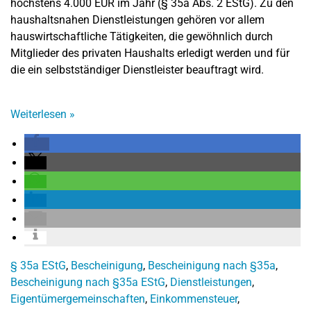
höchstens 4.000 EUR im Jahr (§ 35a Abs. 2 EStG). Zu den
haushaltsnahen Dienstleistungen gehören vor allem
hauswirtschaftliche Tätigkeiten, die gewöhnlich durch
Mitglieder des privaten Haushalts erledigt werden und für
die ein selbstständiger Dienstleister beauftragt wird.
Weiterlesen
»
§ 35a EStG
,
Bescheinigung
,
Bescheinigung nach §35a
,
Bescheinigung nach §35a EStG
,
Dienstleistungen
,
Eigentümergemeinschaften
,
Einkommensteuer
,