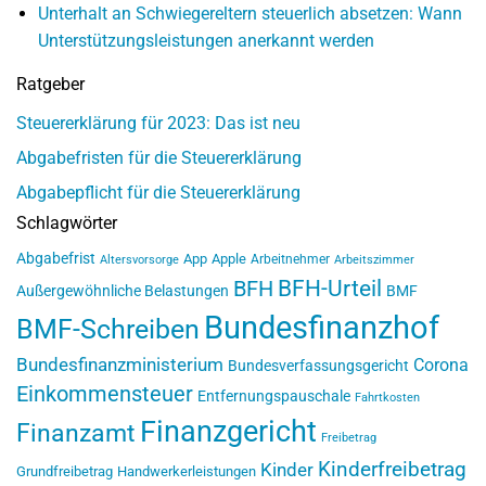
Unterhalt an Schwiegereltern steuerlich absetzen: Wann
Unterstützungsleistungen anerkannt werden
Ratgeber
Steuererklärung für 2023: Das ist neu
Abgabefristen für die Steuererklärung
Abgabepflicht für die Steuererklärung
Schlagwörter
Abgabefrist
App
Apple
Arbeitnehmer
Altersvorsorge
Arbeitszimmer
BFH-Urteil
BFH
Außergewöhnliche Belastungen
BMF
Bundesfinanzhof
BMF-Schreiben
Bundesfinanzministerium
Corona
Bundesverfassungsgericht
Einkommensteuer
Entfernungspauschale
Fahrtkosten
Finanzgericht
Finanzamt
Freibetrag
Kinderfreibetrag
Kinder
Grundfreibetrag
Handwerkerleistungen