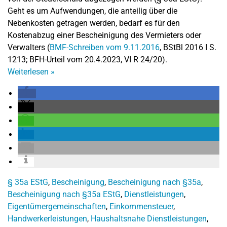
Geht es um Aufwendungen, die anteilig über die
Nebenkosten getragen werden, bedarf es für den
Kostenabzug einer Bescheinigung des Vermieters oder
Verwalters (
BMF-Schreiben vom 9.11.2016
, BStBl 2016 I S.
1213; BFH-Urteil vom 20.4.2023, VI R 24/20).
Weiterlesen
»
§ 35a EStG
,
Bescheinigung
,
Bescheinigung nach §35a
,
Bescheinigung nach §35a EStG
,
Dienstleistungen
,
Eigentümergemeinschaften
,
Einkommensteuer
,
Handwerkerleistungen
,
Haushaltsnahe Dienstleistungen
,