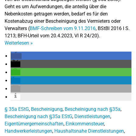
Geht es um Aufwendungen, die anteilig über die
Nebenkosten getragen werden, bedarf es für den
Kostenabzug einer Bescheinigung des Vermieters oder
Verwalters (
BMF-Schreiben vom 9.11.2016
, BStBl 2016 I S.
1213; BFH-Urteil vom 20.4.2023, VI R 24/20).
Weiterlesen
»
§ 35a EStG
,
Bescheinigung
,
Bescheinigung nach §35a
,
Bescheinigung nach §35a EStG
,
Dienstleistungen
,
Eigentümergemeinschaften
,
Einkommensteuer
,
Handwerkerleistungen
,
Haushaltsnahe Dienstleistungen
,