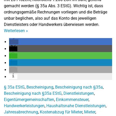
gemacht werden (§ 35a Abs. 3 EStG). Wichtig ist, dass
ordnungsgemäße Rechnungen vorliegen und die Beträge
unbar beglichen, also auf das Konto des jeweiligen
Dienstleisters oder Handwerkers überwiesen werden.
Weiterlesen
»
§ 35a EStG
,
Bescheinigung
,
Bescheinigung nach §35a
,
Bescheinigung nach §35a EStG
,
Dienstleistungen
,
Eigentümergemeinschaften
,
Einkommensteuer
,
Handwerkerleistungen
,
Haushaltsnahe Dienstleistungen
,
Jahresabrechnung
,
Kostenabzug für Mieter
,
Mieter
,