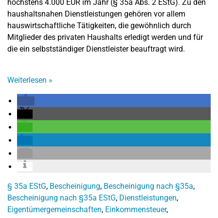
höchstens 4.000 EUR im Jahr (§ 35a Abs. 2 EStG). Zu den
haushaltsnahen Dienstleistungen gehören vor allem
hauswirtschaftliche Tätigkeiten, die gewöhnlich durch
Mitglieder des privaten Haushalts erledigt werden und für
die ein selbstständiger Dienstleister beauftragt wird.
Weiterlesen
»
§ 35a EStG
,
Bescheinigung
,
Bescheinigung nach §35a
,
Bescheinigung nach §35a EStG
,
Dienstleistungen
,
Eigentümergemeinschaften
,
Einkommensteuer
,