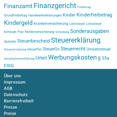
Finanzgericht
Finanzamt
Freibetrag
Kinderfreibetrag
Kinder
Grundfreibetrag
Handwerkerleistungen
Kindergeld
Krankenversicherung
Lohnsteuer
Lohnsteuer
Sonderausgaben
Rentenversicherung
kompakt
Play
Scheidung
Steuererklärung
Steuerbescheid
Spenden
Steuerrecht
SteuerGo
Umsatzsteuer
steuerfrei
Steuererstattung
Werbungskosten
Urteil
§ 35a
Umsatzsteuererklärung
EStG
Über uns
Impressum
AGB
Datenschutz
Barrierefreiheit
Presse
Preise