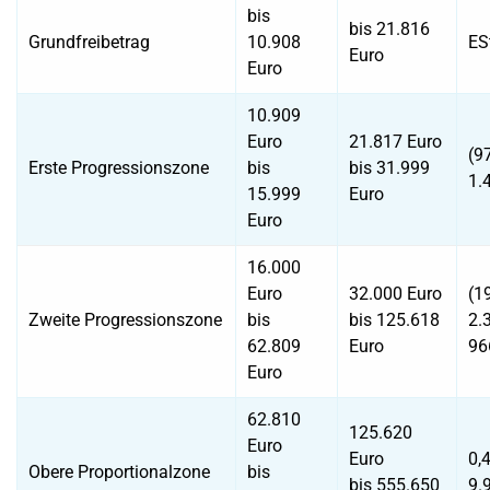
bis
bis 21.816
Grundfreibetrag
10.908
ES
Euro
Euro
10.909
Euro
21.817 Euro
(9
Erste Progressionszone
bis
bis 31.999
1.
15.999
Euro
Euro
16.000
Euro
32.000 Euro
(1
Zweite Progressionszone
bis
bis 125.618
2.
62.809
Euro
96
Euro
62.810
125.620
Euro
Euro
0,
Obere Proportionalzone
bis
bis 555.650
9.