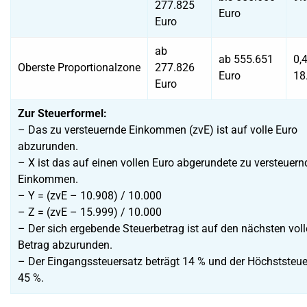
277.825
Euro
Euro
ab
ab 555.651
0,
Oberste Proportionalzone
277.826
Euro
18
Euro
Zur Steuerformel:
– Das zu versteuernde Einkommen (zvE) ist auf volle Euro
abzurunden.
– X ist das auf einen vollen Euro abgerundete zu versteuern
Einkommen.
– Y = (zvE – 10.908) / 10.000
– Z = (zvE – 15.999) / 10.000
– Der sich ergebende Steuerbetrag ist auf den nächsten voll
Betrag abzurunden.
– Der Eingangssteuersatz beträgt 14 % und der Höchststeue
45 %.