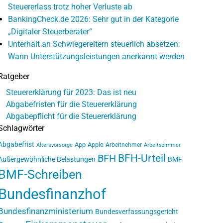
Steuererlass trotz hoher Verluste ab
BankingCheck.de 2026: Sehr gut in der Kategorie
„Digitaler Steuerberater“
Unterhalt an Schwiegereltern steuerlich absetzen:
Wann Unterstützungsleistungen anerkannt werden
Ratgeber
Steuererklärung für 2023: Das ist neu
Abgabefristen für die Steuererklärung
Abgabepflicht für die Steuererklärung
Schlagwörter
Abgabefrist
App
Apple
Arbeitnehmer
Altersvorsorge
Arbeitszimmer
BFH-Urteil
BFH
Außergewöhnliche Belastungen
BMF
BMF-Schreiben
Bundesfinanzhof
Bundesfinanzministerium
Bundesverfassungsgericht