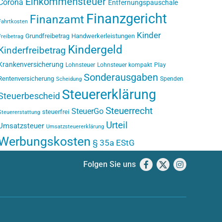
Einkommensteuer
Corona
Entfernungspauschale
Finanzgericht
Finanzamt
Fahrtkosten
Kinder
Grundfreibetrag
Handwerkerleistungen
Freibetrag
Kindergeld
Kinderfreibetrag
Krankenversicherung
Lohnsteuer
Lohnsteuer kompakt
Play
Sonderausgaben
Rentenversicherung
Spenden
Scheidung
Steuererklärung
Steuerbescheid
Steuerrecht
SteuerGo
steuerfrei
Steuererstattung
Urteil
Umsatzsteuer
Umsatzsteuererklärung
Werbungskosten
§ 35a EStG
Folgen Sie uns
Facebook
X
Instagram