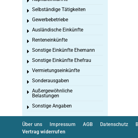
Toggle menu
Selbständige Tätigkeiten
Toggle menu
Gewerbebetriebe
Toggle menu
Ausländische Einkünfte
Toggle menu
Renteneinkünfte
Toggle menu
Sonstige Einkünfte Ehemann
Toggle menu
Sonstige Einkünfte Ehefrau
Toggle menu
Vermietungseinkünfte
Toggle menu
Sonderausgaben
Toggle menu
Außergewöhnliche
Toggle menu
Belastungen
Sonstige Angaben
Toggle menu
Über uns
Impressum
AGB
Datenschutz
B
Vertrag widerrufen