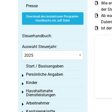
Wie er
Presse
der St
Ab wa
Download des kostenlosen Programm-
Handbuchs als .pdf Datei
Daten
Ist de
Steuerhandbuch:
Auswahl Steuerjahr:
Start / Basisangaben
Persönliche Angaben
Toggle menu
Kinder
Toggle menu
Haushaltsnahe
Toggle menu
Dienstleistungen
Arbeitnehmer
Toggle menu
Kapitaleinkünfte