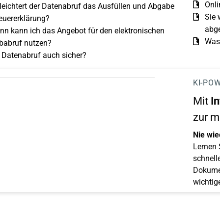
Onli
leichtert der Datenabruf das Ausfüllen und Abgabe
Sie 
euererklärung?
abg
nn kann ich das Angebot für den elektronischen
Was 
babruf nutzen?
r Datenabruf auch sicher?
KI-POW
Mit
In
zur m
Nie wie
Lernen S
schnelle
Dokumen
wichtig