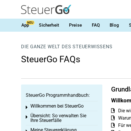
NEU
App
Sicherheit
Preise
FAQ
Blog
DIE GANZE WELT DES STEUERWISSENS
SteuerGo FAQs
Grundl
SteuerGo Programmhandbuch:
Willkom
Willkommen bei SteuerGo
Toggle menu
Die wi
Übersicht: So verwalten Sie
Toggle menu
Warum
Ihre Steuerfälle
Für we
Meine Steuererklärung