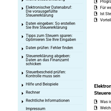
Toggle menu
Progr
Elektronischer Datenabruf:
Für we
Toggle menu
Die vorausgefüllte
Ist St
Steuererklärung
Vortei
Daten eingeben: So erstellen
Toggle menu
Sie Ihre Steuererklärung
Tipps zum Steuern sparen:
Toggle menu
Optimieren Sie Ihre Eingaben
Daten prüfen: Fehler finden
Toggle menu
Steuererklärung abgeben:
Toggle menu
Daten an das Finanzamt
schicken
Steuerbescheid prüfen:
Toggle menu
Kontrolle muss sein
Hilfe und Beispiele
Toggle menu
Elektro
Rechner
Steuere
Toggle menu
Rechtliche Informationen
Was is
Toggle menu
Welche
Impressum