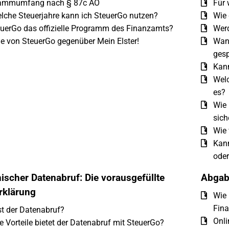
ammumfang nach § 87c AO
Für 
lche Steuerjahre kann ich SteuerGo nutzen?
Wie 
euerGo das offizielle Programm des Finanzamts?
Werd
le von SteuerGo gegenüber Mein Elster!
Wan
gesp
Kann
Welc
es?
Wie 
sich
Wie 
Kann
oder
nischer Datenabruf: Die vorausgefüllte
Abgab
rklärung
Wie 
Fin
t der Datenabruf?
Onli
 Vorteile bietet der Datenabruf mit SteuerGo?