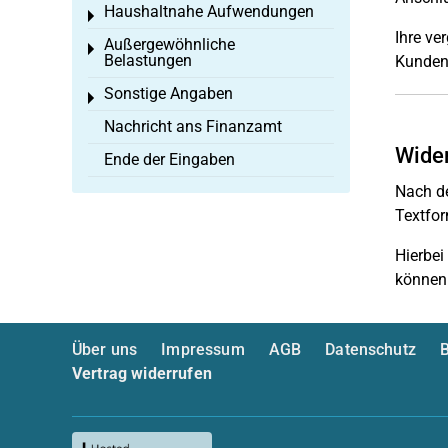
Haushaltnahe Aufwendungen
Toggle menu
Ihre ve
Außergewöhnliche
Toggle menu
Belastungen
Kundenb
Sonstige Angaben
Toggle menu
Nachricht ans Finanzamt
Wider
Ende der Eingaben
Nach de
Textfor
Hierbei
können
Über uns
Impressum
AGB
Datenschutz
B
Vertrag widerrufen