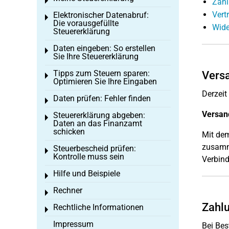
Toggle menu
Zah
Vert
Elektronischer Datenabruf:
Toggle menu
Die vorausgefüllte
Wide
Steuererklärung
Daten eingeben: So erstellen
Toggle menu
Sie Ihre Steuererklärung
Tipps zum Steuern sparen:
Vers
Toggle menu
Optimieren Sie Ihre Eingaben
Derzeit
Daten prüfen: Fehler finden
Toggle menu
Versand
Steuererklärung abgeben:
Toggle menu
Daten an das Finanzamt
schicken
Mit dem
zusamme
Steuerbescheid prüfen:
Toggle menu
Kontrolle muss sein
Verbind
Hilfe und Beispiele
Toggle menu
Rechner
Toggle menu
Zahl
Rechtliche Informationen
Toggle menu
Impressum
Bei Bes