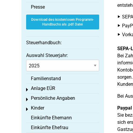
entsteh
Presse
SEPA-
Download des kostenlosen Programm-
Handbuchs als .pdf Datei
PayP
Vork
Steuerhandbuch:
SEPA-L
Auswahl Steuerjahr:
Bei Zah
informi
Kontobe
sorgen.
Familienstand
Kunden,
Anlage EÜR
Toggle menu
Bei Aus
Persönliche Angaben
Toggle menu
Kinder
Paypal
Toggle menu
Sie bez
Einkünfte Ehemann
sich er
Einkünfte Ehefrau
Gastzug