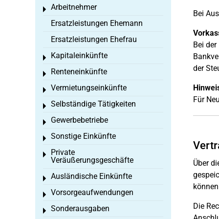
Arbeitnehmer
Toggle menu
Bei Aus
Ersatzleistungen Ehemann
Vorkas
Ersatzleistungen Ehefrau
Bei der
Kapitaleinkünfte
Bankver
Toggle menu
der Ste
Renteneinkünfte
Toggle menu
Vermietungseinkünfte
Hinwei
Toggle menu
Für Neu
Selbständige Tätigkeiten
Toggle menu
Gewerbebetriebe
Toggle menu
Sonstige Einkünfte
Toggle menu
Vertr
Private
Toggle menu
Veräußerungsgeschäfte
Über di
gespeic
Ausländische Einkünfte
Toggle menu
können 
Vorsorgeaufwendungen
Toggle menu
Die Rec
Sonderausgaben
Toggle menu
Anschlu