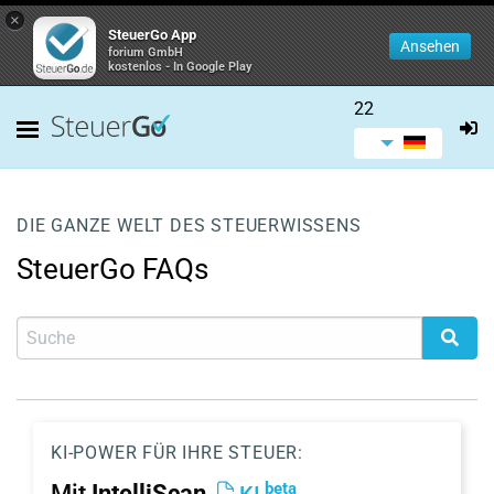
×
SteuerGo App
Ansehen
forium GmbH
kostenlos - In Google Play
22
DIE GANZE WELT DES STEUERWISSENS
SteuerGo FAQs
KI-POWER FÜR IHRE STEUER:
beta
Mit
IntelliScan