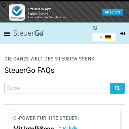
×
SteuerGo App
Ansehen
forium GmbH
kostenlos - In Google Play
22
DIE GANZE WELT DES STEUERWISSENS
SteuerGo FAQs
KI-POWER FÜR IHRE STEUER:
beta
Mit
IntelliScan