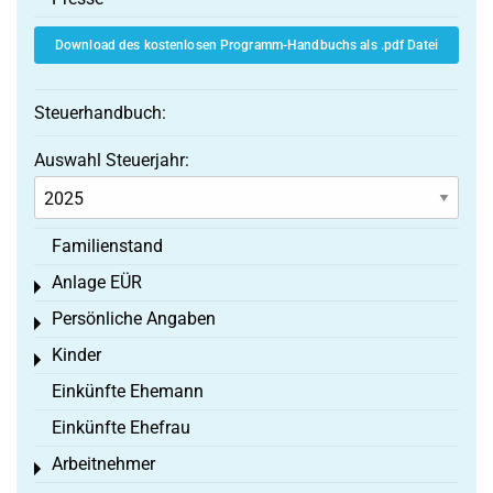
Download des kostenlosen Programm-Handbuchs als .pdf Datei
Steuerhandbuch:
Auswahl Steuerjahr:
Familienstand
Anlage EÜR
Toggle menu
Persönliche Angaben
Toggle menu
Kinder
Toggle menu
Einkünfte Ehemann
Einkünfte Ehefrau
Arbeitnehmer
Toggle menu