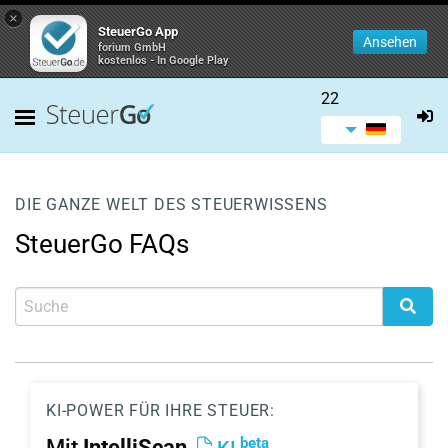
×
SteuerGo App
Ansehen
forium GmbH
kostenlos - In Google Play
22
DIE GANZE WELT DES STEUERWISSENS
SteuerGo FAQs
KI-POWER FÜR IHRE STEUER:
beta
Mit
IntelliScan