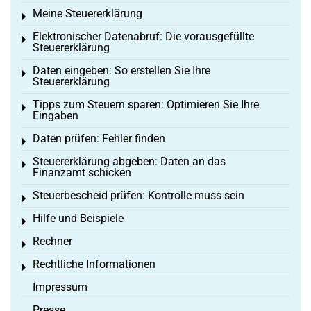
Meine Steuererklärung
Toggle menu
Elektronischer Datenabruf: Die vorausgefüllte
Toggle menu
Steuererklärung
Daten eingeben: So erstellen Sie Ihre
Toggle menu
Steuererklärung
Tipps zum Steuern sparen: Optimieren Sie Ihre
Toggle menu
Eingaben
Daten prüfen: Fehler finden
Toggle menu
Steuererklärung abgeben: Daten an das
Toggle menu
Finanzamt schicken
Steuerbescheid prüfen: Kontrolle muss sein
Toggle menu
Hilfe und Beispiele
Toggle menu
Rechner
Toggle menu
Rechtliche Informationen
Toggle menu
Impressum
Presse