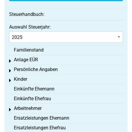
Steuerhandbuch:
Auswahl Steuerjahr:
Familienstand
Anlage EÜR
Toggle menu
Persönliche Angaben
Toggle menu
Kinder
Toggle menu
Einkünfte Ehemann
Einkünfte Ehefrau
Arbeitnehmer
Toggle menu
Ersatzleistungen Ehemann
Ersatzleistungen Ehefrau