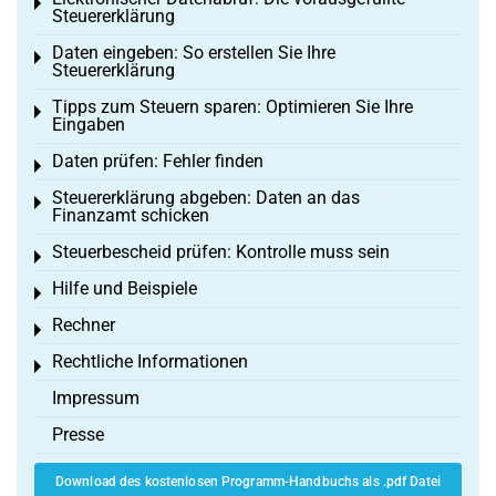
Toggle menu
Steuererklärung
Daten eingeben: So erstellen Sie Ihre
Toggle menu
Steuererklärung
Tipps zum Steuern sparen: Optimieren Sie Ihre
Toggle menu
Eingaben
Daten prüfen: Fehler finden
Toggle menu
Steuererklärung abgeben: Daten an das
Toggle menu
Finanzamt schicken
Steuerbescheid prüfen: Kontrolle muss sein
Toggle menu
Hilfe und Beispiele
Toggle menu
Rechner
Toggle menu
Rechtliche Informationen
Toggle menu
Impressum
Presse
Download des kostenlosen Programm-Handbuchs als .pdf Datei