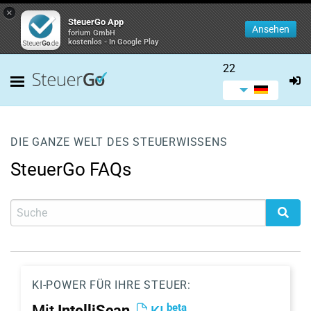
×
SteuerGo App
Ansehen
forium GmbH
kostenlos - In Google Play
22
DIE GANZE WELT DES STEUERWISSENS
SteuerGo FAQs
KI-POWER FÜR IHRE STEUER:
beta
Mit
IntelliScan