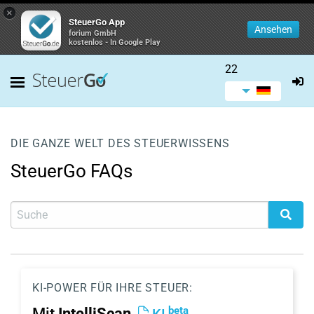
×
SteuerGo App
Ansehen
forium GmbH
kostenlos - In Google Play
22
DIE GANZE WELT DES STEUERWISSENS
SteuerGo FAQs
KI-POWER FÜR IHRE STEUER:
beta
Mit
IntelliScan