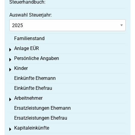
Steuerhandbuch:
Auswahl Steuerjahr:
Familienstand
Anlage EÜR
Toggle menu
Persönliche Angaben
Toggle menu
Kinder
Toggle menu
Einkünfte Ehemann
Einkünfte Ehefrau
Arbeitnehmer
Toggle menu
Ersatzleistungen Ehemann
Ersatzleistungen Ehefrau
Kapitaleinkünfte
Toggle menu