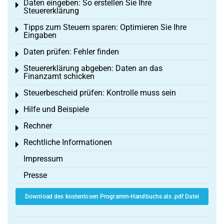
Daten eingeben: So erstellen Sie Ihre
Toggle menu
Steuererklärung
Tipps zum Steuern sparen: Optimieren Sie Ihre
Toggle menu
Eingaben
Daten prüfen: Fehler finden
Toggle menu
Steuererklärung abgeben: Daten an das
Toggle menu
Finanzamt schicken
Steuerbescheid prüfen: Kontrolle muss sein
Toggle menu
Hilfe und Beispiele
Toggle menu
Rechner
Toggle menu
Rechtliche Informationen
Toggle menu
Impressum
Presse
Download des kostenlosen Programm-Handbuchs als .pdf Datei