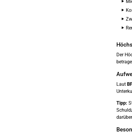
Mie
Ko
Zw
Re
Höchs
Der Höc
betrage
Aufwe
Laut
BF
Unterku
Tipp:
St
Schuldz
darüber
Beson