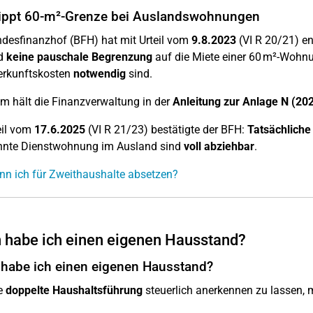
ippt 60-m²-Grenze bei Auslandswohnungen
desfinanzhof (BFH) hat mit Urteil vom
9.8.2023
(VI R 20/21) en
d
keine pauschale Begrenzung
auf die Miete einer 60 m²-Wohnun
erkunftskosten
notwendig
sind.
m hält die Finanzverwaltung in der
Anleitung zur Anlage N (20
eil vom
17.6.2025
(VI R 21/23) bestätigte der BFH:
Tatsächliche
nnte Dienstwohnung im Ausland sind
voll abziehbar
.
n ich für Zweithaushalte absetzen?
habe ich einen eigenen Hausstand?
habe ich einen eigenen Hausstand?
e
doppelte Haushaltsführung
steuerlich anerkennen zu lassen, 