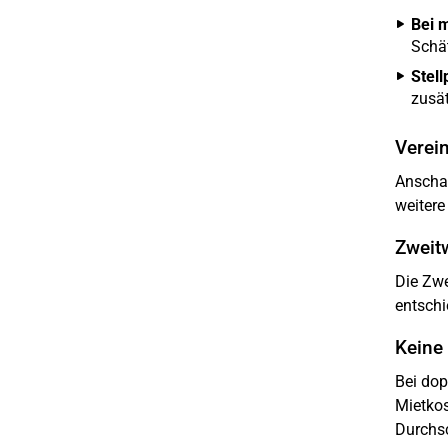
Bei 
Schät
Stell
zusät
Verei
Anschaf
weitere
Zweit
Die Zwe
entschi
Keine
Bei dop
Mietkos
Durchsc