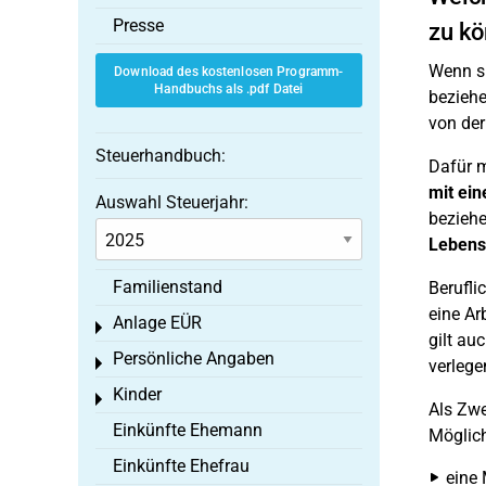
Presse
zu k
Wenn si
Download des kostenlosen Programm-
Handbuchs als .pdf Datei
beziehe
von der
Steuerhandbuch:
Dafür 
mit ei
Auswahl Steuerjahr:
beziehe
Lebens
Familienstand
Berufli
eine Ar
Anlage EÜR
Toggle menu
gilt au
Persönliche Angaben
Toggle menu
verlege
Kinder
Toggle menu
Als Zwe
Einkünfte Ehemann
Möglich
Einkünfte Ehefrau
eine