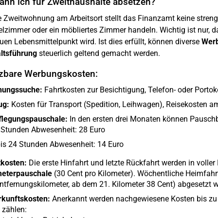
ann ich für Zweithaushalte absetzen?
e Zweitwohnung am Arbeitsort stellt das Finanzamt keine stre
elzimmer oder ein möbliertes Zimmer handeln. Wichtig ist nur, d
en Lebensmittelpunkt wird. Ist dies erfüllt, können diverse
Wer
ltsführung
steuerlich geltend gemacht werden.
zbare Werbungskosten:
ungssuche:
Fahrtkosten zur Besichtigung, Telefon- oder Portok
g:
Kosten für Transport (Spedition, Leihwagen), Reisekosten 
flegungspauschale:
In den ersten drei Monaten können Pauschb
 Stunden Abwesenheit: 28 Euro
bis 24 Stunden Abwesenheit: 14 Euro
tkosten:
Die erste Hinfahrt und letzte Rückfahrt werden in voller 
meterpauschale
(30 Cent pro Kilometer). Wöchentliche Heimfahr
ntfernungskilometer, ab dem 21. Kilometer 38 Cent) abgesetzt 
rkunftskosten:
Anerkannt werden nachgewiesene Kosten bis zu
 zählen: