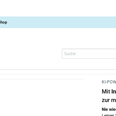
Shop
KI-POW
Mit
I
zur m
Nie wie
Lernen S