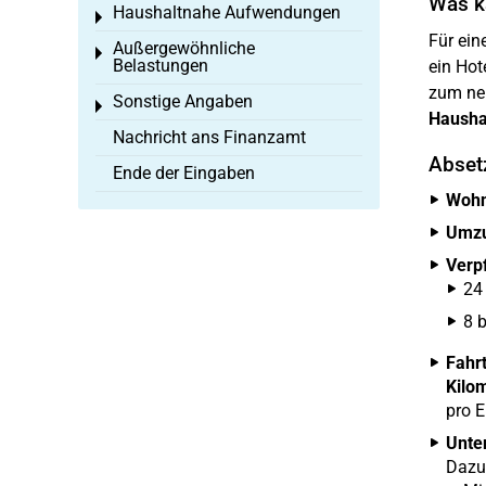
Was k
Haushaltnahe Aufwendungen
Toggle menu
Für ein
Außergewöhnliche
Toggle menu
Belastungen
ein Hot
zum neu
Sonstige Angaben
Toggle menu
Hausha
Nachricht ans Finanzamt
Abset
Ende der Eingaben
Wohn
Umzu
Verp
24
8 
Fahr
Kilo
pro E
Unte
Dazu