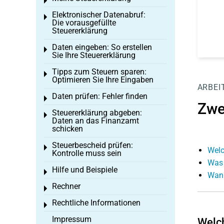
Toggle menu
Elektronischer Datenabruf:
Toggle menu
Die vorausgefüllte
Steuererklärung
Daten eingeben: So erstellen
Toggle menu
Sie Ihre Steuererklärung
Tipps zum Steuern sparen:
Toggle menu
Optimieren Sie Ihre Eingaben
ARBEI
Daten prüfen: Fehler finden
Toggle menu
Zwe
Steuererklärung abgeben:
Toggle menu
Daten an das Finanzamt
schicken
Steuerbescheid prüfen:
Toggle menu
Welc
Kontrolle muss sein
Was 
Hilfe und Beispiele
Toggle menu
Wann
Rechner
Toggle menu
Rechtliche Informationen
Toggle menu
Impressum
Welch