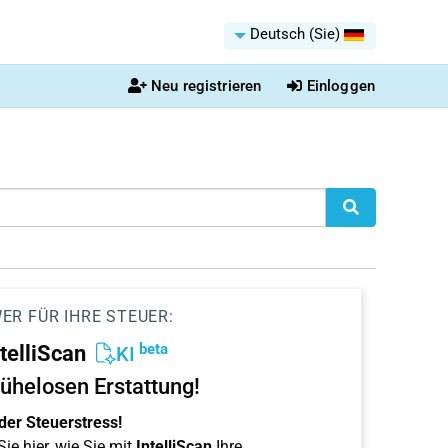
Deutsch (Sie)
Neu registrieren
Einloggen
ER FÜR IHRE STEUER:
beta
ntelliScan
KI
ühelosen Erstattung!
der Steuerstress!
ie hier, wie Sie mit
IntelliScan
Ihre