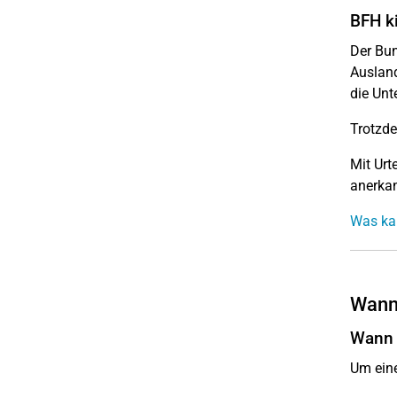
BFH k
Der Bun
Auslan
die Unt
Trotzde
Mit Urt
anerka
Was kan
Wann 
Wann 
Um ein