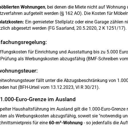
möblierten Wohnungen
, bei denen die Miete nicht auf Wohnung u
zverfahren aufgeteilt werden (§ 162 AO). Die Kosten für Möbeln
platzkosten:
Ein gemieteter Stellplatz oder eine Garage zählen 
zlich abgesetzt werden (FG Saarland, 20.5.2020, 2 K 1251/17).
nfachungsregelung:
fungskosten für Einrichtung und Ausstattung bis zu 5.000 Eur
 Prüfung als Werbungskosten abzugsfähig (BMF-Schreiben vom
wohnungsteuer:
itwohnungsteuer fällt unter die Abzugsbeschränkung von 1.000
eden hat (BFH-Urteil vom 13.12.2023, VI R 30/21).
 1.000-Euro-Grenze im Ausland
pelter Haushaltsführung im Ausland gilt die 1.000-Euro-Grenze n
ten als Werbungskosten abzugsfähig, soweit sie "notwendig und
hnittsmietpreis für eine
60-m²-Wohnung
- so jedenfalls die A