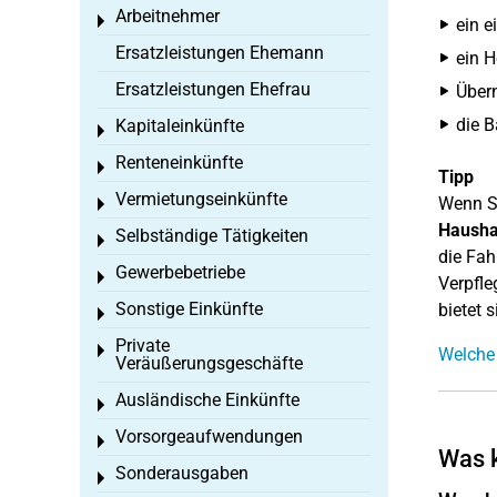
Arbeitnehmer
Toggle menu
ein e
Ersatzleistungen Ehemann
ein H
Ersatzleistungen Ehefrau
Über
die B
Kapitaleinkünfte
Toggle menu
Renteneinkünfte
Toggle menu
Tipp
Vermietungseinkünfte
Wenn S
Toggle menu
Hausha
Selbständige Tätigkeiten
Toggle menu
die Fah
Gewerbebetriebe
Toggle menu
Verpfle
Sonstige Einkünfte
bietet 
Toggle menu
Private
Toggle menu
Welche 
Veräußerungsgeschäfte
Ausländische Einkünfte
Toggle menu
Vorsorgeaufwendungen
Toggle menu
Was k
Sonderausgaben
Toggle menu