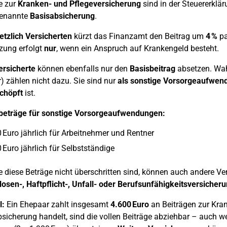
e zur
Kranken- und Pflegeversicherung
sind in der Steuererklä
genannte
Basisabsicherung
.
etzlich Versicherten
kürzt das Finanzamt den Beitrag um
4 %
pa
zung erfolgt
nur
, wenn ein Anspruch auf Krankengeld besteht.
ersicherte
können ebenfalls nur den
Basisbeitrag
absetzen. Wahl
 zählen nicht dazu. Sie sind nur
als sonstige Vorsorgeaufwen
chöpft
ist.
beträge für sonstige Vorsorgeaufwendungen:
 Euro jährlich für Arbeitnehmer und Rentner
 Euro jährlich für Selbstständige
 diese Beträge nicht überschritten sind, können auch andere Ve
losen-, Haftpflicht-, Unfall- oder Berufsunfähigkeitsversicher
l:
Ein Ehepaar zahlt insgesamt
4.600 Euro
an Beiträgen zur Kran
sicherung handelt, sind die vollen Beiträge abziehbar – auch