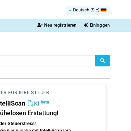
Deutsch (Sie)
Neu registrieren
Einloggen
ER FÜR IHRE STEUER:
beta
ntelliScan
KI
ühelosen Erstattung!
der Steuerstress!
ie hier, wie Sie mit
IntelliScan
Ihre