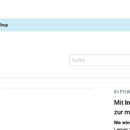
Shop
KI-POW
Mit
I
zur m
Nie wie
Lernen S