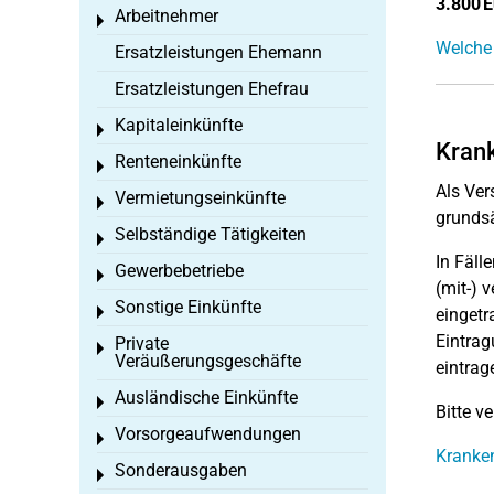
3.800 E
Arbeitnehmer
Toggle menu
Welche 
Ersatzleistungen Ehemann
Ersatzleistungen Ehefrau
Kapitaleinkünfte
Toggle menu
Krank
Renteneinkünfte
Toggle menu
Als Ve
Vermietungseinkünfte
Toggle menu
grundsä
Selbständige Tätigkeiten
Toggle menu
In Fäll
Gewerbebetriebe
Toggle menu
(mit-) 
Sonstige Einkünfte
Toggle menu
eingetr
Eintra
Private
Toggle menu
Veräußerungsgeschäfte
eintrag
Ausländische Einkünfte
Toggle menu
Bitte v
Vorsorgeaufwendungen
Toggle menu
Kranken
Sonderausgaben
Toggle menu