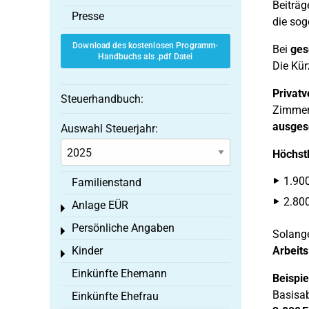
Beiträg
Presse
die so
Download des kostenlosen Programm-
Bei
ges
Handbuchs als .pdf Datei
Die Kür
Privatv
Steuerhandbuch:
Zimmer)
ausges
Auswahl Steuerjahr:
Höchst
1.900
Familienstand
2.800
Anlage EÜR
Toggle menu
Persönliche Angaben
Toggle menu
Solange
Kinder
Arbeits
Toggle menu
Einkünfte Ehemann
Beispie
Basisab
Einkünfte Ehefrau