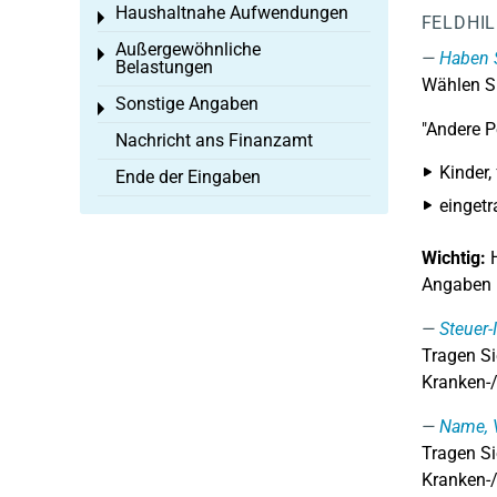
Haushaltnahe Aufwendungen
Toggle menu
FELDHI
Außergewöhnliche
Toggle menu
Haben S
Belastungen
Wählen S
Sonstige Angaben
Toggle menu
"Andere P
Nachricht ans Finanzamt
Kinder,
Ende der Eingaben
eingetr
Wichtig:
H
Angaben i
Steuer-
Tragen Si
Kranken-/
Name, 
Tragen Si
Kranken-/