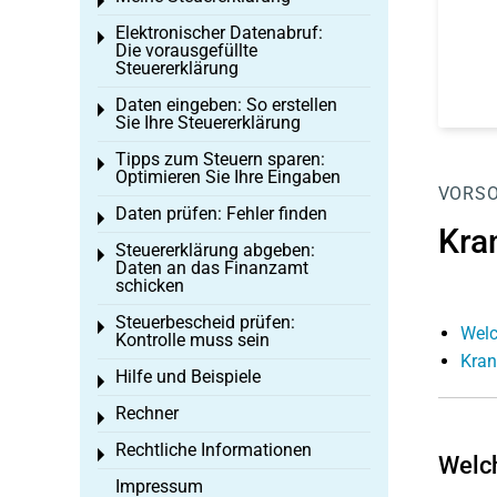
Toggle menu
Elektronischer Datenabruf:
Toggle menu
Die vorausgefüllte
Steuererklärung
Daten eingeben: So erstellen
Toggle menu
Sie Ihre Steuererklärung
Tipps zum Steuern sparen:
Toggle menu
Optimieren Sie Ihre Eingaben
VORS
Daten prüfen: Fehler finden
Toggle menu
Kra
Steuererklärung abgeben:
Toggle menu
Daten an das Finanzamt
schicken
Steuerbescheid prüfen:
Toggle menu
Welc
Kontrolle muss sein
Kran
Hilfe und Beispiele
Toggle menu
Rechner
Toggle menu
Rechtliche Informationen
Toggle menu
Welch
Impressum