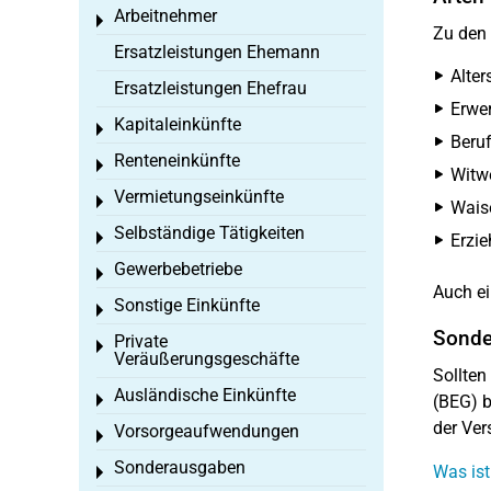
Arbeitnehmer
Toggle menu
Zu den 
Ersatzleistungen Ehemann
Alter
Ersatzleistungen Ehefrau
Erwe
Kapitaleinkünfte
Toggle menu
Beruf
Renteneinkünfte
Toggle menu
Witw
Vermietungseinkünfte
Toggle menu
Wais
Selbständige Tätigkeiten
Toggle menu
Erzi
Gewerbebetriebe
Toggle menu
Auch ei
Sonstige Einkünfte
Toggle menu
Sonde
Private
Toggle menu
Veräußerungsgeschäfte
Sollten
Ausländische Einkünfte
Toggle menu
(BEG) b
der Ver
Vorsorgeaufwendungen
Toggle menu
Sonderausgaben
Was ist
Toggle menu