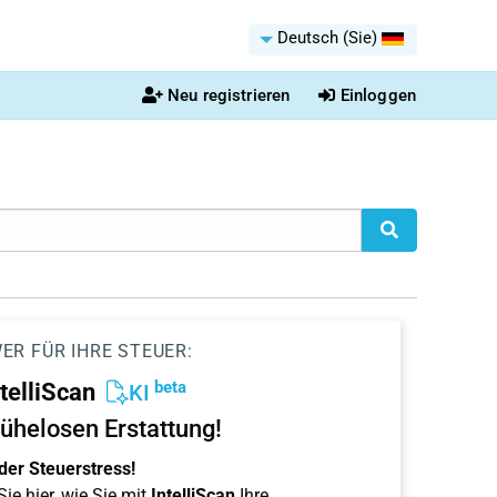
Deutsch (Sie)
Neu registrieren
Einloggen
ER FÜR IHRE STEUER:
beta
ntelliScan
KI
ühelosen Erstattung!
der Steuerstress!
ie hier, wie Sie mit
IntelliScan
Ihre