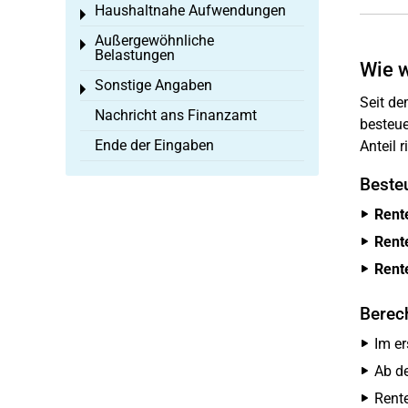
Haushaltnahe Aufwendungen
Toggle menu
Außergewöhnliche
Toggle menu
Belastungen
Wie w
Sonstige Angaben
Toggle menu
Seit d
Nachricht ans Finanzamt
besteuer
Ende der Eingaben
Anteil 
Beste
Rente
Rente
Rente
Berec
Im er
Ab de
Rente