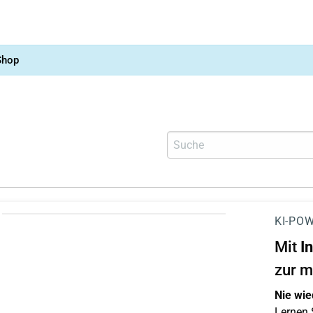
Shop
KI-POW
Mit
I
zur m
Nie wie
Lernen S