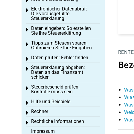
Toggle menu
Elektronischer Datenabruf:
Toggle menu
Die vorausgefüllte
Steuererklärung
Daten eingeben: So erstellen
Toggle menu
Sie Ihre Steuererklärung
Tipps zum Steuern sparen:
Toggle menu
Optimieren Sie Ihre Eingaben
RENTE
Daten prüfen: Fehler finden
Toggle menu
Bez
Steuererklärung abgeben:
Toggle menu
Daten an das Finanzamt
schicken
Steuerbescheid prüfen:
Toggle menu
Was 
Kontrolle muss sein
Wie 
Hilfe und Beispiele
Toggle menu
Was 
Rechner
Welc
Toggle menu
Was 
Rechtliche Informationen
Toggle menu
Impressum