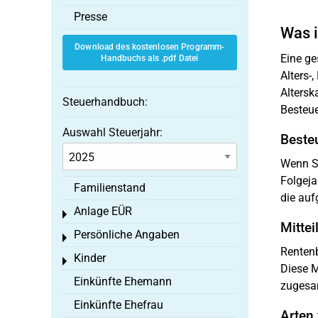
Presse
Was i
Download des kostenlosen Programm-
Eine ge
Handbuchs als .pdf Datei
Alters-
Altersk
Steuerhandbuch:
Besteue
Auswahl Steuerjahr:
Beste
Wenn Si
Folgeja
Familienstand
die auf
Anlage EÜR
Toggle menu
Mitte
Persönliche Angaben
Toggle menu
Rentenb
Kinder
Toggle menu
Diese M
Einkünfte Ehemann
zugesan
Einkünfte Ehefrau
Arten