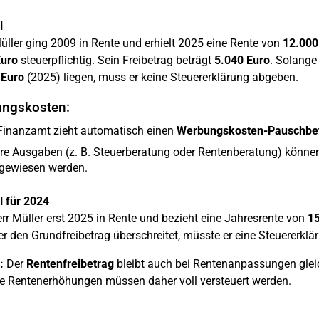
l
ller ging 2009 in Rente und erhielt 2025 eine Rente von
12.000
Euro
steuerpflichtig. Sein Freibetrag beträgt
5.040 Euro
. Solange
 Euro
(2025) liegen, muss er keine Steuererklärung abgeben.
ngskosten:
Finanzamt zieht automatisch einen
Werbungskosten-Pauschbe
re Ausgaben (z. B. Steuerberatung oder Rentenberatung) könne
gewiesen werden.
l für 2024
rr Müller erst 2025 in Rente und bezieht eine Jahresrente von
15
er den Grundfreibetrag überschreitet, müsste er eine Steuererkl
:
Der
Rentenfreibetrag
bleibt auch bei Rentenanpassungen gleic
e Rentenerhöhungen müssen daher voll versteuert werden.