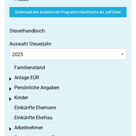
Download des kostenlosen Programm-Handbuchs als .pdf Datei
Steuerhandbuch:
Auswahl Steuerjahr:
Familienstand
Anlage EÜR
Toggle menu
Persönliche Angaben
Toggle menu
Kinder
Toggle menu
Einkünfte Ehemann
Einkünfte Ehefrau
Arbeitnehmer
Toggle menu