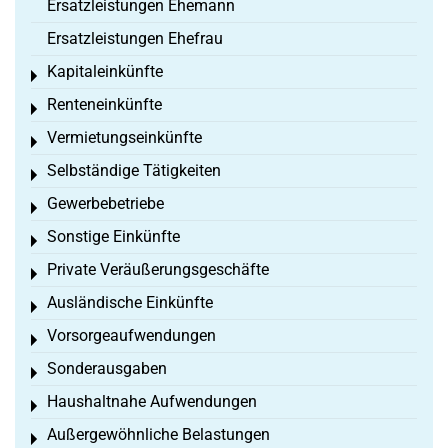
Ersatzleistungen Ehemann
Ersatzleistungen Ehefrau
Kapitaleinkünfte
Toggle menu
Renteneinkünfte
Toggle menu
Vermietungseinkünfte
Toggle menu
Selbständige Tätigkeiten
Toggle menu
Gewerbebetriebe
Toggle menu
Sonstige Einkünfte
Toggle menu
Private Veräußerungsgeschäfte
Toggle menu
Ausländische Einkünfte
Toggle menu
Vorsorgeaufwendungen
Toggle menu
Sonderausgaben
Toggle menu
Haushaltnahe Aufwendungen
Toggle menu
Außergewöhnliche Belastungen
Toggle menu