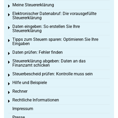
Meine Steuererklärung
Toggle menu
Elektronischer Datenabruf: Die vorausgefüllte
Toggle menu
Steuererklärung
Daten eingeben: So erstellen Sie Ihre
Toggle menu
Steuererklärung
Tipps zum Steuern sparen: Optimieren Sie Ihre
Toggle menu
Eingaben
Daten prüfen: Fehler finden
Toggle menu
Steuererklärung abgeben: Daten an das
Toggle menu
Finanzamt schicken
Steuerbescheid prüfen: Kontrolle muss sein
Toggle menu
Hilfe und Beispiele
Toggle menu
Rechner
Toggle menu
Rechtliche Informationen
Toggle menu
Impressum
Presse