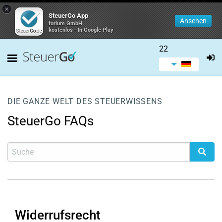
×
SteuerGo App
Ansehen
forium GmbH
kostenlos - In Google Play
22
DIE GANZE WELT DES STEUERWISSENS
SteuerGo FAQs
Widerrufsrecht