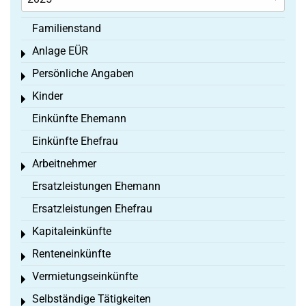
Familienstand
Anlage EÜR
Toggle menu
Persönliche Angaben
Toggle menu
Kinder
Toggle menu
Einkünfte Ehemann
Einkünfte Ehefrau
Arbeitnehmer
Toggle menu
Ersatzleistungen Ehemann
Ersatzleistungen Ehefrau
Kapitaleinkünfte
Toggle menu
Renteneinkünfte
Toggle menu
Vermietungseinkünfte
Toggle menu
Selbständige Tätigkeiten
Toggle menu