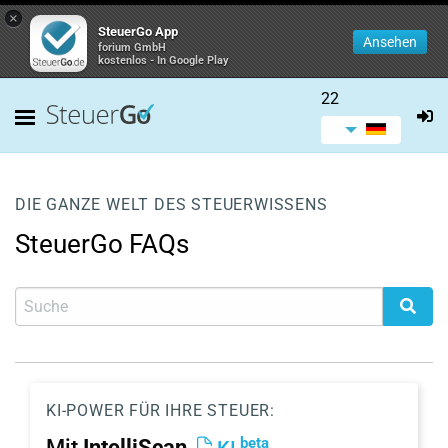
×
SteuerGo App
Ansehen
forium GmbH
kostenlos - In Google Play
22
DIE GANZE WELT DES STEUERWISSENS
SteuerGo FAQs
KI-POWER FÜR IHRE STEUER:
beta
Mit
IntelliScan