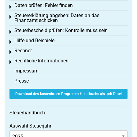
Daten prüfen: Fehler finden
Toggle menu
Steuererklärung abgeben: Daten an das
Toggle menu
Finanzamt schicken
Steuerbescheid prüfen: Kontrolle muss sein
Toggle menu
Hilfe und Beispiele
Toggle menu
Rechner
Toggle menu
Rechtliche Informationen
Toggle menu
Impressum
Presse
Download des kostenlosen Programm-Handbuchs als .pdf Datei
Steuerhandbuch:
Auswahl Steuerjahr: