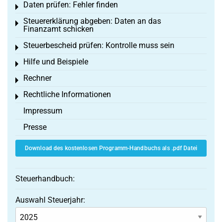
Daten prüfen: Fehler finden
Toggle menu
Steuererklärung abgeben: Daten an das
Toggle menu
Finanzamt schicken
Steuerbescheid prüfen: Kontrolle muss sein
Toggle menu
Hilfe und Beispiele
Toggle menu
Rechner
Toggle menu
Rechtliche Informationen
Toggle menu
Impressum
Presse
Download des kostenlosen Programm-Handbuchs als .pdf Datei
Steuerhandbuch:
Auswahl Steuerjahr: