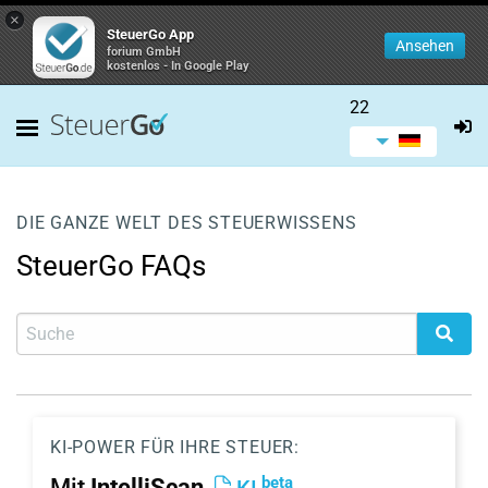
×
SteuerGo App
Ansehen
forium GmbH
kostenlos - In Google Play
22
DIE GANZE WELT DES STEUERWISSENS
SteuerGo FAQs
KI-POWER FÜR IHRE STEUER:
beta
Mit
IntelliScan