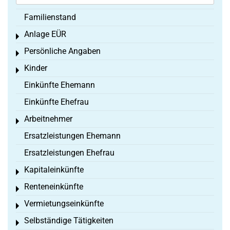
Familienstand
Anlage EÜR
Toggle menu
Persönliche Angaben
Toggle menu
Kinder
Toggle menu
Einkünfte Ehemann
Einkünfte Ehefrau
Arbeitnehmer
Toggle menu
Ersatzleistungen Ehemann
Ersatzleistungen Ehefrau
Kapitaleinkünfte
Toggle menu
Renteneinkünfte
Toggle menu
Vermietungseinkünfte
Toggle menu
Selbständige Tätigkeiten
Toggle menu