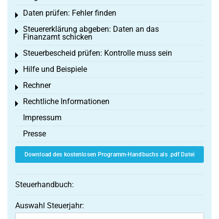
Daten prüfen: Fehler finden
Toggle menu
Steuererklärung abgeben: Daten an das
Toggle menu
Finanzamt schicken
Steuerbescheid prüfen: Kontrolle muss sein
Toggle menu
Hilfe und Beispiele
Toggle menu
Rechner
Toggle menu
Rechtliche Informationen
Toggle menu
Impressum
Presse
Download des kostenlosen Programm-Handbuchs als .pdf Datei
Steuerhandbuch:
Auswahl Steuerjahr: