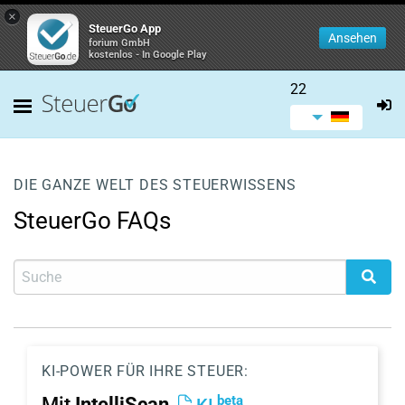
×
SteuerGo App
Ansehen
forium GmbH
kostenlos - In Google Play
22
DIE GANZE WELT DES STEUERWISSENS
SteuerGo FAQs
KI-POWER FÜR IHRE STEUER:
beta
Mit
IntelliScan