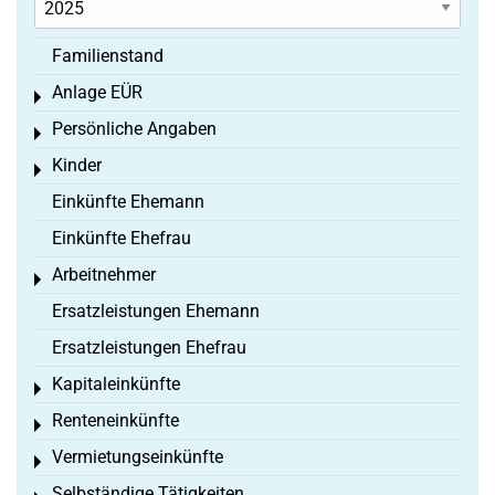
Familienstand
Anlage EÜR
Toggle menu
Persönliche Angaben
Toggle menu
Kinder
Toggle menu
Einkünfte Ehemann
Einkünfte Ehefrau
Arbeitnehmer
Toggle menu
Ersatzleistungen Ehemann
Ersatzleistungen Ehefrau
Kapitaleinkünfte
Toggle menu
Renteneinkünfte
Toggle menu
Vermietungseinkünfte
Toggle menu
Selbständige Tätigkeiten