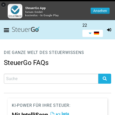
×
SteuerGo App
Ansehen
forium GmbH
kostenlos - In Google Play
22
DIE GANZE WELT DES STEUERWISSENS
SteuerGo FAQs
KI-POWER FÜR IHRE STEUER:
beta
Mit
IntelliScan