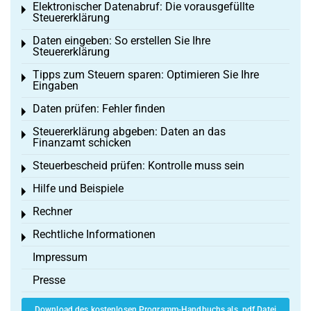
Elektronischer Datenabruf: Die vorausgefüllte
Toggle menu
Steuererklärung
Daten eingeben: So erstellen Sie Ihre
Toggle menu
Steuererklärung
Tipps zum Steuern sparen: Optimieren Sie Ihre
Toggle menu
Eingaben
Daten prüfen: Fehler finden
Toggle menu
Steuererklärung abgeben: Daten an das
Toggle menu
Finanzamt schicken
Steuerbescheid prüfen: Kontrolle muss sein
Toggle menu
Hilfe und Beispiele
Toggle menu
Rechner
Toggle menu
Rechtliche Informationen
Toggle menu
Impressum
Presse
Download des kostenlosen Programm-Handbuchs als .pdf Datei