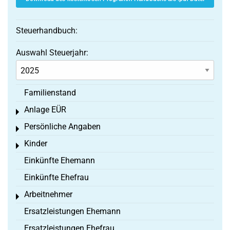
Steuerhandbuch:
Auswahl Steuerjahr:
Familienstand
Anlage EÜR
Toggle menu
Persönliche Angaben
Toggle menu
Kinder
Toggle menu
Einkünfte Ehemann
Einkünfte Ehefrau
Arbeitnehmer
Toggle menu
Ersatzleistungen Ehemann
Ersatzleistungen Ehefrau