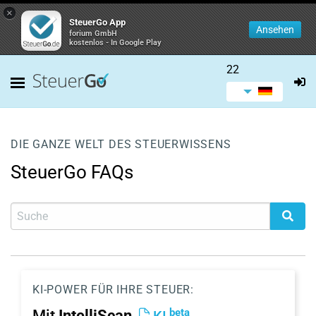
×
SteuerGo App
Ansehen
forium GmbH
kostenlos - In Google Play
22
DIE GANZE WELT DES STEUERWISSENS
SteuerGo FAQs
KI-POWER FÜR IHRE STEUER:
beta
Mit
IntelliScan