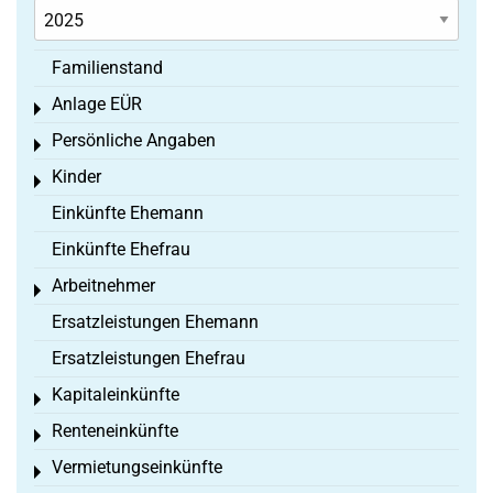
Familienstand
Anlage EÜR
Toggle menu
Persönliche Angaben
Toggle menu
Kinder
Toggle menu
Einkünfte Ehemann
Einkünfte Ehefrau
Arbeitnehmer
Toggle menu
Ersatzleistungen Ehemann
Ersatzleistungen Ehefrau
Kapitaleinkünfte
Toggle menu
Renteneinkünfte
Toggle menu
Vermietungseinkünfte
Toggle menu