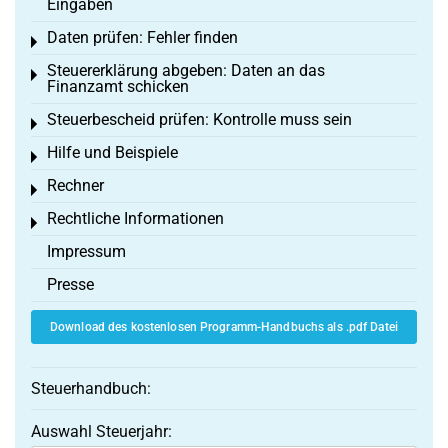
Eingaben
Daten prüfen: Fehler finden
Toggle menu
Steuererklärung abgeben: Daten an das
Toggle menu
Finanzamt schicken
Steuerbescheid prüfen: Kontrolle muss sein
Toggle menu
Hilfe und Beispiele
Toggle menu
Rechner
Toggle menu
Rechtliche Informationen
Toggle menu
Impressum
Presse
Download des kostenlosen Programm-Handbuchs als .pdf Datei
Steuerhandbuch:
Auswahl Steuerjahr: