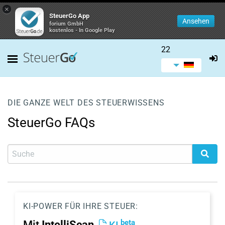
×
SteuerGo App
Ansehen
forium GmbH
kostenlos - In Google Play
22
DIE GANZE WELT DES STEUERWISSENS
SteuerGo FAQs
KI-POWER FÜR IHRE STEUER:
beta
Mit
IntelliScan