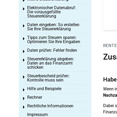
Toggle menu
Elektronischer Datenabruf:
Toggle menu
Die vorausgefüllte
Steuererklärung
Daten eingeben: So erstellen
Toggle menu
Sie Ihre Steuererklärung
Tipps zum Steuern sparen:
Toggle menu
Optimieren Sie Ihre Eingaben
RENTE
Daten prüfen: Fehler finden
Toggle menu
Zus
Steuererklärung abgeben:
Toggle menu
Daten an das Finanzamt
schicken
Steuerbescheid prüfen:
Toggle menu
Haben
Kontrolle muss sein
Hilfe und Beispiele
Wenn in
Toggle menu
Nachza
Rechner
Toggle menu
Dabei s
Rechtliche Informationen
Toggle menu
Finanza
Impressum