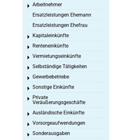
Arbeitnehmer
Toggle menu
Ersatzleistungen Ehemann
Ersatzleistungen Ehefrau
Kapitaleinkünfte
Toggle menu
Renteneinkünfte
Toggle menu
Vermietungseinkünfte
Toggle menu
Selbständige Tätigkeiten
Toggle menu
Gewerbebetriebe
Toggle menu
Sonstige Einkünfte
Toggle menu
Private
Toggle menu
Veräußerungsgeschäfte
Ausländische Einkünfte
Toggle menu
Vorsorgeaufwendungen
Toggle menu
Sonderausgaben
Toggle menu