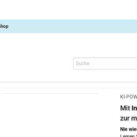
Shop
KI-POW
Mit
I
zur m
Nie wie
Lernen S