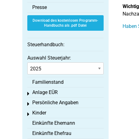
Wichtig
Presse
Nachzah
Download des kostenlosen Programm-
Handbuchs als .pdf Datei
Haben S
Steuerhandbuch:
Auswahl Steuerjahr:
Familienstand
Anlage EÜR
Toggle menu
Persönliche Angaben
Toggle menu
Kinder
Toggle menu
Einkünfte Ehemann
Einkünfte Ehefrau