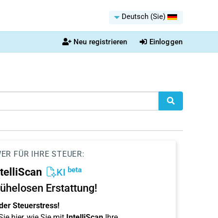
Deutsch (Sie)
Neu registrieren
Einloggen
ER FÜR IHRE STEUER:
beta
ntelliScan
KI
ühelosen Erstattung!
der Steuerstress!
ie hier, wie Sie mit
IntelliScan
Ihre