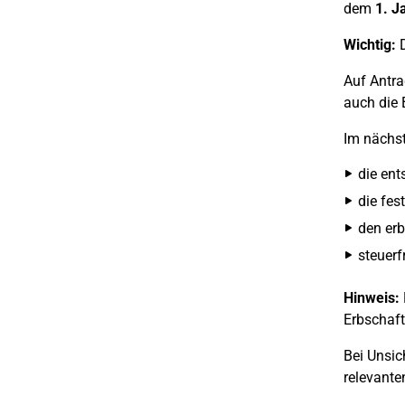
dem
1. J
Wichtig:
D
Auf Antra
auch die 
Im nächst
die ent
die fes
den erb
steuerf
Hinweis:
Erbschaft
Bei Unsic
relevante