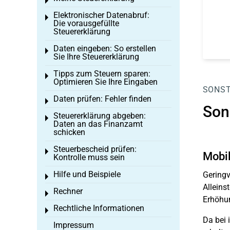
Toggle menu
Elektronischer Datenabruf:
Toggle menu
Die vorausgefüllte
Steuererklärung
Daten eingeben: So erstellen
Toggle menu
Sie Ihre Steuererklärung
Tipps zum Steuern sparen:
Toggle menu
Optimieren Sie Ihre Eingaben
SONST
Daten prüfen: Fehler finden
Toggle menu
Son
Steuererklärung abgeben:
Toggle menu
Daten an das Finanzamt
schicken
Steuerbescheid prüfen:
Toggle menu
Mobil
Kontrolle muss sein
Hilfe und Beispiele
Geringv
Toggle menu
Alleins
Rechner
Toggle menu
Erhöhun
Rechtliche Informationen
Toggle menu
Da bei 
Impressum