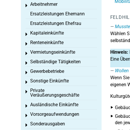
Mobilit
Arbeitnehmer
Toggle menu
Ersatzleistungen Ehemann
FELDHI
Ersatzleistungen Ehefrau
Mussten
Kapitaleinkünfte
Wählen Si
Toggle menu
selbständ
Renteneinkünfte
Toggle menu
Vermietungseinkünfte
Hinweis:
Toggle menu
Eine Über
Selbständige Tätigkeiten
Toggle menu
Wollen 
Gewerbebetriebe
Toggle menu
Wenn Sie
Sonstige Einkünfte
Toggle menu
eigenen W
Private
Toggle menu
Veräußerungsgeschäfte
Kulturgüt
Ausländische Einkünfte
Toggle menu
Gebäude
Vorsorgeaufwendungen
Toggle menu
Gebäude
den jew
Sonderausgaben
Toggle menu