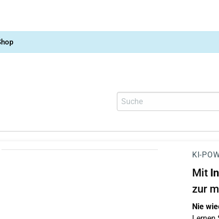
Shop
KI-POW
Mit
I
zur m
Nie wie
Lernen S