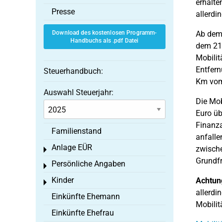
erhalte
Presse
allerdin
Download des kostenlosen Programm-
Ab dem 
Handbuchs als .pdf Datei
dem 21.
Mobilit
Entfern
Steuerhandbuch:
Km vom 
Auswahl Steuerjahr:
Die Mob
Euro üb
Finanza
Familienstand
anfalle
Anlage EÜR
zwische
Toggle menu
Grundfr
Persönliche Angaben
Toggle menu
Kinder
Achtun
Toggle menu
allerdi
Einkünfte Ehemann
Mobilit
Einkünfte Ehefrau