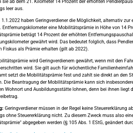
n sie ab dem 21. Kilometer 14 Prozent der erhöhten Pendlerpaus
gs leer aus.
1.1.2022 haben Geringverdiener die Möglichkeit, alternativ zu
 Entfernungskilometer eine Mobilitätsprämie in Höhe von 14 Pr
ätsprämie beträgt 14 Prozent der erhöhten Entfernungspauschal
ungskilometer gewährt wird. Das bedeutet folglich, dass Pendle
Fiskus als Prämie erhalten (gilt ab 2022).
ilitätsprämie wird Geringverdienern gewährt, wenn mit den Fa
erschritten wird. Sie gilt auch für wöchentliche Familienheimfa
mt setzt die Mobilitätsprämie fest und zahlt sie direkt an den 
n. Die Beantragung der Mobilitätsprämie kann sich insbesonder
n Wohnort und Ausbildungsstätte lohnen, denn bei ihnen liegt
eibetrag.
g:
Geringverdiener müssen in der Regel keine Steuererklärung 
ngs ohne Steuererklärung nicht. Zu diesem Zweck muss also eine
ätsprämie" abgegeben werden (§ 105 Abs. 1 EStG, geändert dur