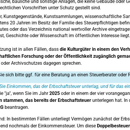
ische, bauliche und sonstige Anlagen, die keine Gebäude oder G
echtlichen Vorschriften unter Schutz gestellt sind.
r, Kunstgegenstände, Kunstsammlungen, wissenschaftliche Samml
ens 20 Jahren im Besitz der Familie des Steuerpflichtigen befin
utes oder das Verzeichnis national wertvoller Archive eingetra
st, Geschichte oder Wissenschaft im öffentlichen Interesse liegt
zung ist in allen Fällen, dass
die Kulturgüter in einem den Ve
aftlichen Forschung oder der Öffentlichkeit zugänglich gema
oder Archivschutzes dagegen sprechen.
e sich bitte ggf. für eine Beratung an einen Steuerberater oder 
Sie Einkommen, das der Erbschaftsteuer unterlag, und für das e
e "ja", wenn Sie im Jahr
2025
oder in einem der vier vorangega
 stammen, das bereits der Erbschaftsteuer
unterlegen hat. In
tG
beantragen.
nd: In bestimmten Fällen unterliegt Vermögen zunächst der Erbsc
ßend nochmals der Einkommensteuer. Um diese
Doppelbesteue