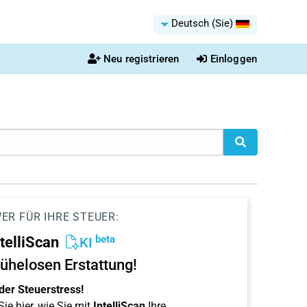
Deutsch (Sie)
Neu registrieren
Einloggen
ER FÜR IHRE STEUER:
beta
ntelliScan
KI
ühelosen Erstattung!
der Steuerstress!
ie hier, wie Sie mit
IntelliScan
Ihre