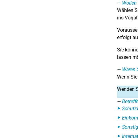
Wollen 
Wählen Si
ins Vorja
Vorausset
erfolgt a
Sie könne
lassen m
Waren S
Wenn Si
Wenden Si
Betreff
Schutzw
Einkom
Sonstig
Interna