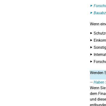
Forsch
Bauabz
Wenn eine
Schutzw
Einkom
Sonstig
Interna
Forsch
Wenden Si
Haben S
Wenn Sie
dem Finan
und diese
entbunden