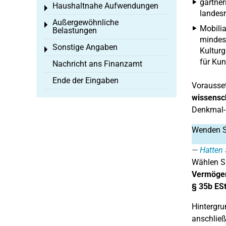
gärtner
Haushaltnahe Aufwendungen
Toggle menu
landesr
Außergewöhnliche
Toggle menu
Mobilia
Belastungen
mindest
Sonstige Angaben
Toggle menu
Kulturg
für Kun
Nachricht ans Finanzamt
Ende der Eingaben
Vorausset
wissensch
Denkmal- 
Wenden Si
Hatten 
Wählen Si
Vermögen
§ 35b ES
Hintergru
anschlie