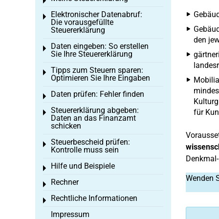
Toggle menu
Elektronischer Datenabruf:
Gebäude
Toggle menu
Die vorausgefüllte
Gebäude
Steuererklärung
den jew
Daten eingeben: So erstellen
Toggle menu
Sie Ihre Steuererklärung
gärtner
landesr
Tipps zum Steuern sparen:
Toggle menu
Optimieren Sie Ihre Eingaben
Mobilia
mindest
Daten prüfen: Fehler finden
Toggle menu
Kulturg
Steuererklärung abgeben:
für Kun
Toggle menu
Daten an das Finanzamt
schicken
Vorausset
Steuerbescheid prüfen:
Toggle menu
wissensch
Kontrolle muss sein
Denkmal- 
Hilfe und Beispiele
Toggle menu
Wenden Si
Rechner
Toggle menu
Rechtliche Informationen
Toggle menu
Impressum