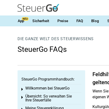
NEU
App
Sicherheit
Preise
FAQ
Blog
DIE GANZE WELT DES STEUERWISSENS
SteuerGo FAQs
Feldhi
SteuerGo Programmhandbuch:
gelten
Willkommen bei SteuerGo
Toggle menu
Wenn Sie
Übersicht: So verwalten Sie
eigenen W
Toggle menu
Ihre Steuerfälle
Kulturgüt
Meine Steuererklärung