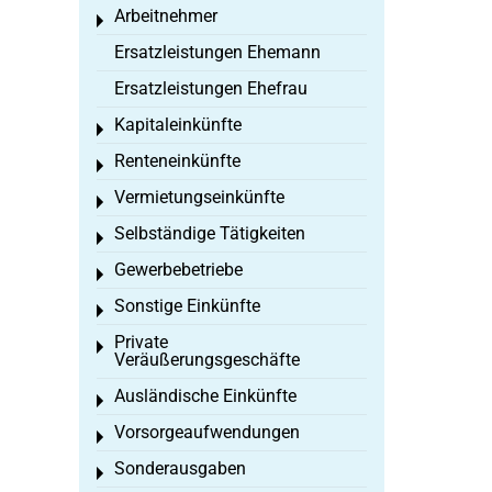
Arbeitnehmer
Toggle menu
Ersatzleistungen Ehemann
Ersatzleistungen Ehefrau
Kapitaleinkünfte
Toggle menu
Renteneinkünfte
Toggle menu
Vermietungseinkünfte
Toggle menu
Selbständige Tätigkeiten
Toggle menu
Gewerbebetriebe
Toggle menu
Sonstige Einkünfte
Toggle menu
Private
Toggle menu
Veräußerungsgeschäfte
Ausländische Einkünfte
Toggle menu
Vorsorgeaufwendungen
Toggle menu
Sonderausgaben
Toggle menu