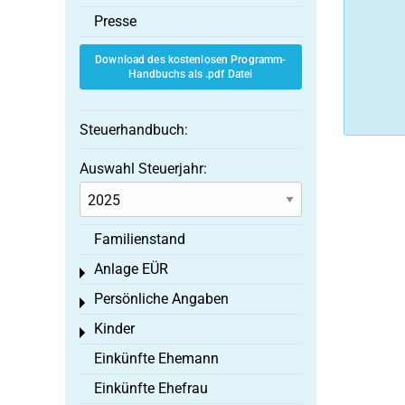
Presse
Download des kostenlosen Programm-
Handbuchs als .pdf Datei
Steuerhandbuch:
Auswahl Steuerjahr:
Familienstand
Anlage EÜR
Toggle menu
Persönliche Angaben
Toggle menu
Kinder
Toggle menu
Einkünfte Ehemann
Einkünfte Ehefrau