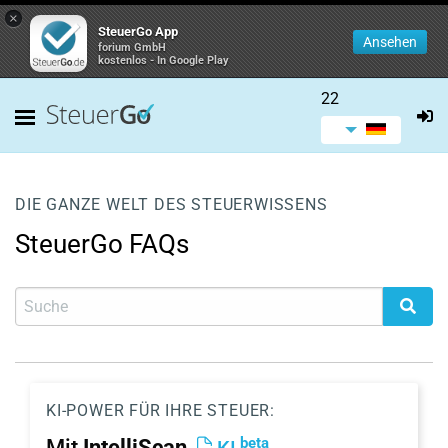
×
SteuerGo App
Ansehen
forium GmbH
kostenlos - In Google Play
22
DIE GANZE WELT DES STEUERWISSENS
SteuerGo FAQs
KI-POWER FÜR IHRE STEUER:
beta
Mit
IntelliScan