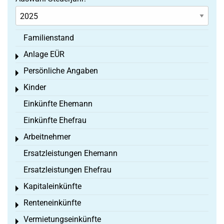
Familienstand
Anlage EÜR
Toggle menu
Persönliche Angaben
Toggle menu
Kinder
Toggle menu
Einkünfte Ehemann
Einkünfte Ehefrau
Arbeitnehmer
Toggle menu
Ersatzleistungen Ehemann
Ersatzleistungen Ehefrau
Kapitaleinkünfte
Toggle menu
Renteneinkünfte
Toggle menu
Vermietungseinkünfte
Toggle menu