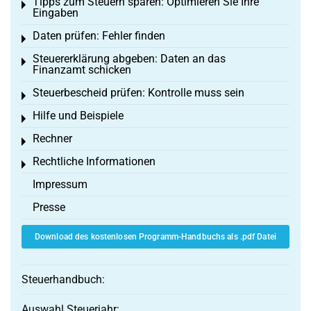
Tipps zum Steuern sparen: Optimieren Sie Ihre
Toggle menu
Eingaben
Daten prüfen: Fehler finden
Toggle menu
Steuererklärung abgeben: Daten an das
Toggle menu
Finanzamt schicken
Steuerbescheid prüfen: Kontrolle muss sein
Toggle menu
Hilfe und Beispiele
Toggle menu
Rechner
Toggle menu
Rechtliche Informationen
Toggle menu
Impressum
Presse
Download des kostenlosen Programm-Handbuchs als .pdf Datei
Steuerhandbuch:
Auswahl Steuerjahr: