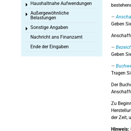
Haushaltnahe Aufwendungen
Toggle menu
bestehend
Außergewöhnliche
Toggle menu
Anschaf
Belastungen
Geben Sie
Sonstige Angaben
Toggle menu
Anschaffu
Nachricht ans Finanzamt
Ende der Eingaben
Bezeic
Geben Sie
Buchwe
Tragen Si
Der Buchw
Anschaffu
Zu Beginn
Herstell
der Zeit,
Hinweis: