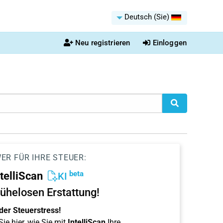
Deutsch (Sie)
Neu registrieren
Einloggen
ER FÜR IHRE STEUER:
beta
ntelliScan
KI
ühelosen Erstattung!
der Steuerstress!
ie hier, wie Sie mit
IntelliScan
Ihre