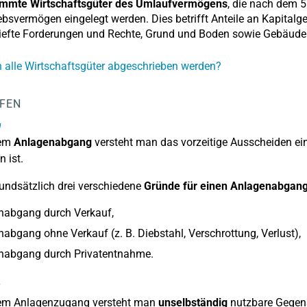
immte Wirtschaftsgüter des Umlaufvermögens
, die nach dem 5
ebsvermögen eingelegt werden. Dies betrifft Anteile an Kapitalg
riefte Forderungen und Rechte, Grund und Boden sowie Gebäud
alle Wirtschaftsgüter abgeschrieben werden?
LFEN
g
nem
Anlagenabgang
versteht man das vorzeitige Ausscheiden ei
n ist.
rundsätzlich drei verschiedene
Gründe für einen Anlagenabgan
nabgang durch Verkauf,
abgang ohne Verkauf (z. B. Diebstahl, Verschrottung, Verlust),
nabgang durch Privatentnahme.
g
nem Anlagenzugang versteht man
unselbständig
nutzbare Gegens