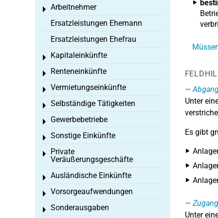
best
Arbeitnehmer
Toggle menu
Betri
Ersatzleistungen Ehemann
verb
Ersatzleistungen Ehefrau
Müssen 
Kapitaleinkünfte
Toggle menu
Renteneinkünfte
FELDHI
Toggle menu
Vermietungseinkünfte
Abgan
Toggle menu
Unter ei
Selbständige Tätigkeiten
Toggle menu
verstriche
Gewerbebetriebe
Toggle menu
Es gibt g
Sonstige Einkünfte
Toggle menu
Anlage
Private
Toggle menu
Veräußerungsgeschäfte
Anlagen
Ausländische Einkünfte
Toggle menu
Anlage
Vorsorgeaufwendungen
Toggle menu
Zugan
Sonderausgaben
Toggle menu
Unter ei