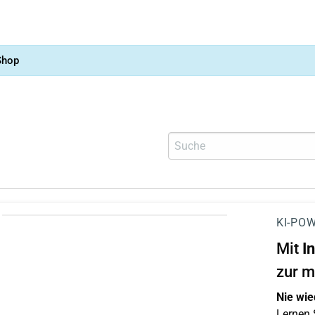
Shop
KI-POW
Mit
I
zur m
Nie wie
Lernen S