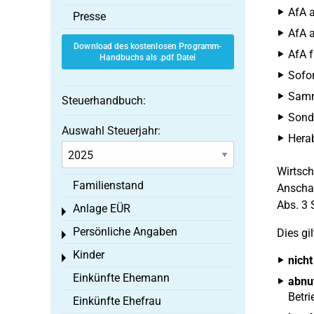
AfA a
Presse
AfA a
Download des kostenlosen Programm-
AfA f
Handbuchs als .pdf Datei
Sofor
Samme
Steuerhandbuch:
Sond
Auswahl Steuerjahr:
Hera
Wirtsch
Familienstand
Anschaf
Abs. 3 
Anlage EÜR
Toggle menu
Persönliche Angaben
Dies gil
Toggle menu
Kinder
Toggle menu
nicht
Einkünfte Ehemann
abnu
Betri
Einkünfte Ehefrau