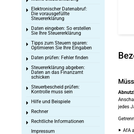
Toggle menu
Elektronischer Datenabruf:
Toggle menu
Die vorausgefüllte
Steuererklärung
Daten eingeben: So erstellen
Toggle menu
Sie Ihre Steuererklärung
Tipps zum Steuern sparen:
Toggle menu
Optimieren Sie Ihre Eingaben
Bez
Daten prüfen: Fehler finden
Toggle menu
Steuererklärung abgeben:
Toggle menu
Daten an das Finanzamt
schicken
Müsse
Steuerbescheid prüfen:
Toggle menu
Kontrolle muss sein
Abnutz
Anschaf
Hilfe und Beispiele
Toggle menu
jedes J
Rechner
Toggle menu
Getren
Rechtliche Informationen
Toggle menu
AfA a
Impressum