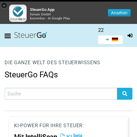
×
SteuerGo App
Ansehen
forium GmbH
kostenlos - In Google Play
22
DIE GANZE WELT DES STEUERWISSENS
SteuerGo FAQs
KI-POWER FÜR IHRE STEUER:
beta
Mit
IntelliScan