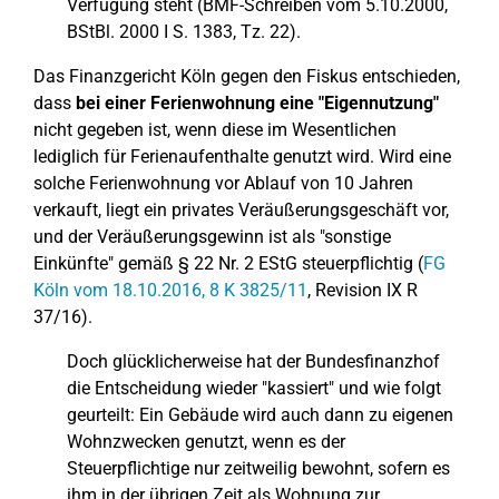
Verfügung steht (BMF-Schreiben vom 5.10.2000,
BStBl. 2000 I S. 1383, Tz. 22).
Das Finanzgericht Köln gegen den Fiskus entschieden,
dass
bei einer Ferienwohnung eine "Eigennutzung"
nicht gegeben ist, wenn diese im Wesentlichen
lediglich für Ferienaufenthalte genutzt wird. Wird eine
solche Ferienwohnung vor Ablauf von 10 Jahren
verkauft, liegt ein privates Veräußerungsgeschäft vor,
und der Veräußerungsgewinn ist als "sonstige
Einkünfte" gemäß § 22 Nr. 2 EStG steuerpflichtig (
FG
Köln vom 18.10.2016, 8 K 3825/11
, Revision IX R
37/16).
Doch glücklicherweise hat der Bundesfinanzhof
die Entscheidung wieder "kassiert" und wie folgt
geurteilt: Ein Gebäude wird auch dann zu eigenen
Wohnzwecken genutzt, wenn es der
Steuerpflichtige nur zeitweilig bewohnt, sofern es
ihm in der übrigen Zeit als Wohnung zur