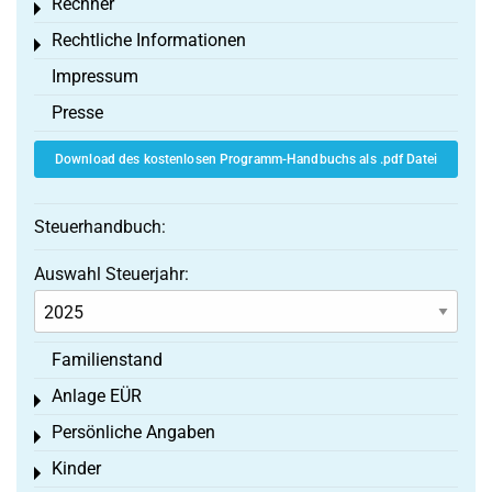
Rechner
Toggle menu
Rechtliche Informationen
Toggle menu
Impressum
Presse
Download des kostenlosen Programm-Handbuchs als .pdf Datei
Steuerhandbuch:
Auswahl Steuerjahr:
Familienstand
Anlage EÜR
Toggle menu
Persönliche Angaben
Toggle menu
Kinder
Toggle menu