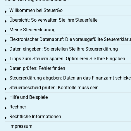
Willkommen bei SteuerGo
Toggle menu
Übersicht: So verwalten Sie Ihre Steuerfälle
Toggle menu
Meine Steuererklärung
Toggle menu
Elektronischer Datenabruf: Die vorausgefüllte Steuererklär
Toggle menu
Daten eingeben: So erstellen Sie Ihre Steuererklärung
Toggle menu
Tipps zum Steuern sparen: Optimieren Sie Ihre Eingaben
Toggle menu
Daten prüfen: Fehler finden
Toggle menu
Steuererklärung abgeben: Daten an das Finanzamt schick
Toggle menu
Steuerbescheid prüfen: Kontrolle muss sein
Toggle menu
Hilfe und Beispiele
Toggle menu
Rechner
Toggle menu
Rechtliche Informationen
Toggle menu
Impressum