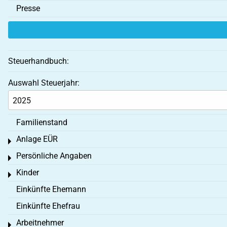
Presse
Steuerhandbuch:
Auswahl Steuerjahr:
Familienstand
Anlage EÜR
Toggle menu
Persönliche Angaben
Toggle menu
Kinder
Toggle menu
Einkünfte Ehemann
Einkünfte Ehefrau
Arbeitnehmer
Toggle menu