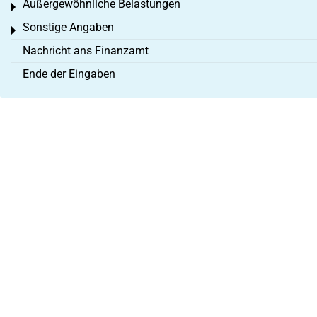
Außergewöhnliche Belastungen
Toggle menu
Sonstige Angaben
Toggle menu
Nachricht ans Finanzamt
Ende der Eingaben
Über uns
Impressum
AGB
Datenschutz
B
Vertrag widerrufen