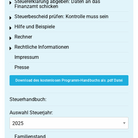
Steuererklärung abgeben: Daten an das
Toggle menu
Finanzamt schicken
Steuerbescheid prüfen: Kontrolle muss sein
Toggle menu
Hilfe und Beispiele
Toggle menu
Rechner
Toggle menu
Rechtliche Informationen
Toggle menu
Impressum
Presse
Download des kostenlosen Programm-Handbuchs als .pdf Datei
Steuerhandbuch:
Auswahl Steuerjahr:
Familienstand