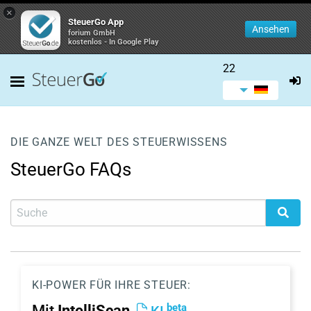
×
SteuerGo App
Ansehen
forium GmbH
kostenlos - In Google Play
22
DIE GANZE WELT DES STEUERWISSENS
SteuerGo FAQs
KI-POWER FÜR IHRE STEUER:
beta
Mit
IntelliScan