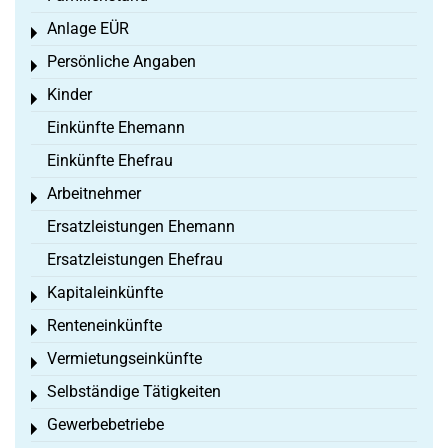
Anlage EÜR
Toggle menu
Persönliche Angaben
Toggle menu
Kinder
Toggle menu
Einkünfte Ehemann
Einkünfte Ehefrau
Arbeitnehmer
Toggle menu
Ersatzleistungen Ehemann
Ersatzleistungen Ehefrau
Kapitaleinkünfte
Toggle menu
Renteneinkünfte
Toggle menu
Vermietungseinkünfte
Toggle menu
Selbständige Tätigkeiten
Toggle menu
Gewerbebetriebe
Toggle menu