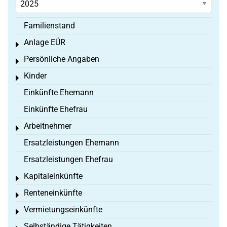
Familienstand
Anlage EÜR
Toggle menu
Persönliche Angaben
Toggle menu
Kinder
Toggle menu
Einkünfte Ehemann
Einkünfte Ehefrau
Arbeitnehmer
Toggle menu
Ersatzleistungen Ehemann
Ersatzleistungen Ehefrau
Kapitaleinkünfte
Toggle menu
Renteneinkünfte
Toggle menu
Vermietungseinkünfte
Toggle menu
Selbständige Tätigkeiten