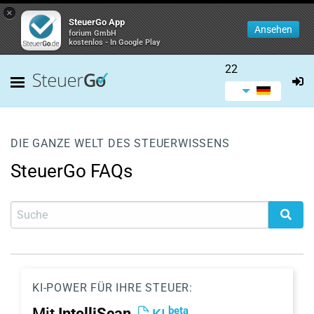
×
SteuerGo App
Ansehen
forium GmbH
kostenlos - In Google Play
22
DIE GANZE WELT DES STEUERWISSENS
SteuerGo FAQs
KI-POWER FÜR IHRE STEUER:
beta
Mit
IntelliScan