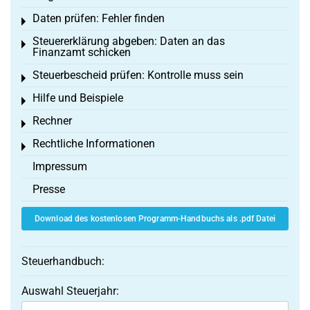
Daten prüfen: Fehler finden
Toggle menu
Steuererklärung abgeben: Daten an das
Toggle menu
Finanzamt schicken
Steuerbescheid prüfen: Kontrolle muss sein
Toggle menu
Hilfe und Beispiele
Toggle menu
Rechner
Toggle menu
Rechtliche Informationen
Toggle menu
Impressum
Presse
Download des kostenlosen Programm-Handbuchs als .pdf Datei
Steuerhandbuch:
Auswahl Steuerjahr: