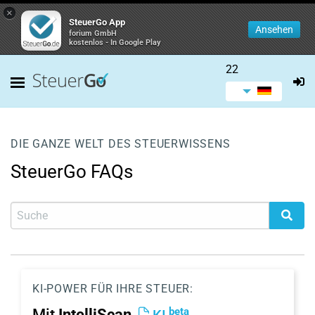
×
SteuerGo App
Ansehen
forium GmbH
kostenlos - In Google Play
22
DIE GANZE WELT DES STEUERWISSENS
SteuerGo FAQs
KI-POWER FÜR IHRE STEUER:
beta
Mit
IntelliScan