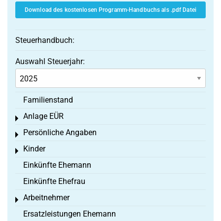
Download des kostenlosen Programm-Handbuchs als .pdf Datei
Steuerhandbuch:
Auswahl Steuerjahr:
Familienstand
Anlage EÜR
Toggle menu
Persönliche Angaben
Toggle menu
Kinder
Toggle menu
Einkünfte Ehemann
Einkünfte Ehefrau
Arbeitnehmer
Toggle menu
Ersatzleistungen Ehemann