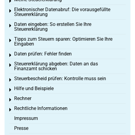
Toggle menu
Elektronischer Datenabruf: Die vorausgefüllte
Toggle menu
Steuererklärung
Daten eingeben: So erstellen Sie Ihre
Toggle menu
Steuererklärung
Tipps zum Steuern sparen: Optimieren Sie Ihre
Toggle menu
Eingaben
Daten prüfen: Fehler finden
Toggle menu
Steuererklärung abgeben: Daten an das
Toggle menu
Finanzamt schicken
Steuerbescheid prüfen: Kontrolle muss sein
Toggle menu
Hilfe und Beispiele
Toggle menu
Rechner
Toggle menu
Rechtliche Informationen
Toggle menu
Impressum
Presse