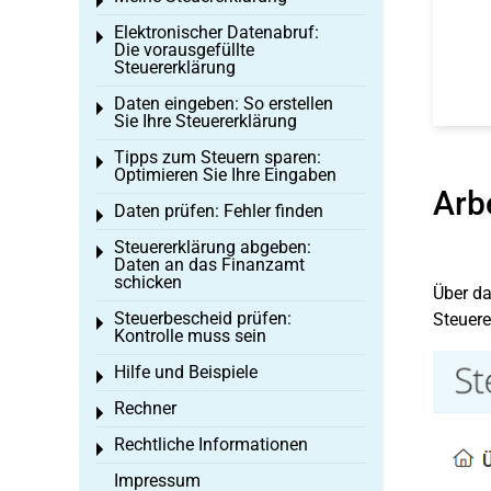
Toggle menu
Elektronischer Datenabruf:
Toggle menu
Die vorausgefüllte
Steuererklärung
Daten eingeben: So erstellen
Toggle menu
Sie Ihre Steuererklärung
Tipps zum Steuern sparen:
Toggle menu
Optimieren Sie Ihre Eingaben
Arb
Daten prüfen: Fehler finden
Toggle menu
Steuererklärung abgeben:
Toggle menu
Daten an das Finanzamt
schicken
Über da
Steuerbescheid prüfen:
Steuere
Toggle menu
Kontrolle muss sein
Hilfe und Beispiele
Toggle menu
Rechner
Toggle menu
Rechtliche Informationen
Toggle menu
Impressum