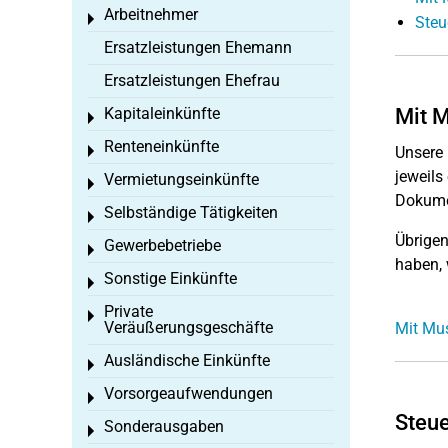
Arbeitnehmer
Toggle menu
Steu
Ersatzleistungen Ehemann
Ersatzleistungen Ehefrau
Mit M
Kapitaleinkünfte
Toggle menu
Renteneinkünfte
Unsere
Toggle menu
jeweils
Vermietungseinkünfte
Toggle menu
Dokumen
Selbständige Tätigkeiten
Toggle menu
Übrigen
Gewerbebetriebe
Toggle menu
haben, 
Sonstige Einkünfte
Toggle menu
Private
Toggle menu
Veräußerungsgeschäfte
Mit Mus
Ausländische Einkünfte
Toggle menu
Vorsorgeaufwendungen
Toggle menu
Steue
Sonderausgaben
Toggle menu