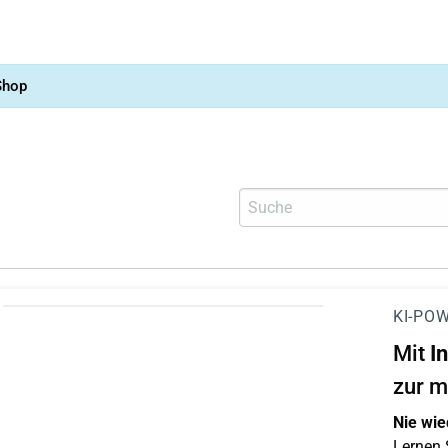
Shop
KI-POW
Mit
I
zur m
Nie wie
Lernen S