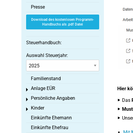
Presse
Download des kostenlosen Programm-
Handbuchs als .pdf Datei
Steuerhandbuch:
Auswahl Steuerjahr:
Familienstand
Anlage EÜR
Hier kö
Toggle menu
Persönliche Angaben
Toggle menu
Das
P
Kinder
Must
Toggle menu
Einkünfte Ehemann
Unse
Einkünfte Ehefrau
Mit 