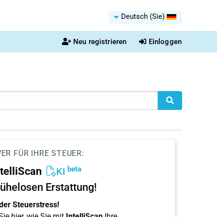
Deutsch (Sie)
Neu registrieren
Einloggen
ER FÜR IHRE STEUER:
beta
ntelliScan
KI
ühelosen Erstattung!
der Steuerstress!
ie hier, wie Sie mit
IntelliScan
Ihre